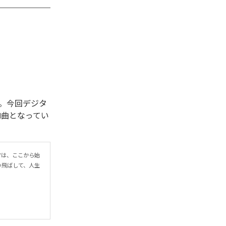
開始された。今回デジタ
を含む全1曲となってい
r”は、ここから始
い飛ばして、人生