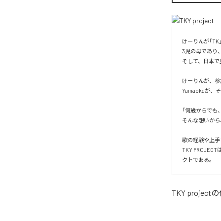
けーりんが「TK
3児の母であり、
そして、日本で生
けーりんが、参
Yamaoka
「何歳からでも
そんな想いから、
歌の経験や上手
TKY PROJ
クトである。
TKY project
の