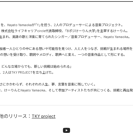
」を、Hayato Yamaokaが「Y」を担う、2人のプロデューサーによる音楽プロジェクト。

株式会社ライフキャリアcircle代表取締役、「Bポジけーりん大学」を主宰するけーりん。

まれ、英語の歌と洋楽に育てられたシンガー／音楽プロデューサー、Hayato Yamaoka。

加者一人ひとりの中にある想いや可能性を見つけ、人と人をつなぎ、挑戦が生まれる場所をつくる
が、その想いを受け取り、歌詞やメロディ、歌声へと変え、一つの音楽作品として形にする。

、どんな立場からでも、新しい挑戦は始められる」

2人はTKY PROJECTを立ち上げた。

さにかかわらず、それぞれの人生、夢、言葉を音楽に残していく。

ECTは、けーりんとHayato Yamaoka、そして参加アーティストたちが共につくる、挑戦と再
他のリリース：
TKY project