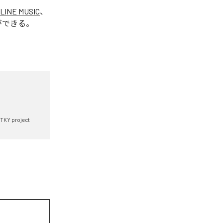
LINE MUSIC
、
ができる。
TKY project