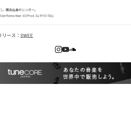
ー）。横浜出身のシンガー。

リリース：
SWEE