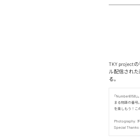
TKY project
ル配信された楽曲は、
る。
「Number61
まる物語の番号
を楽しもう！この
Photography: 
Special Tha