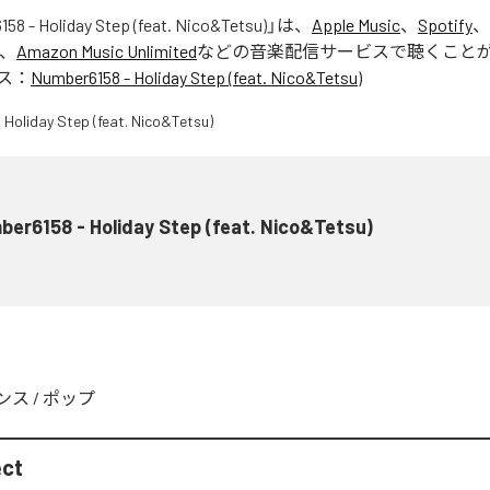
58 - Holiday Step (feat. Nico&Tetsu)
」は、
Apple Music
、
Spotify
、
、
Amazon Music Unlimited
などの音楽配信サービスで聴くこと
ス：
Number6158 - Holiday Step (feat. Nico&Tetsu)
er6158 - Holiday Step (feat. Nico&Tetsu)
ンス
/
ポップ
ect