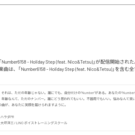
の「Number6158 - Holiday Step (feat. Nico&Tetsu)」が配信
「Number6158 - Holiday Step (feat. Nico&Tetsu)」
58」。それは、ただの年齢じゃない。誰にでも、自分だけの“Number”がある。あなたの“Numbe
。年齢なんて、ただのナンバー。誰にどう思われてもいい。不器用でもいい。悩みなんて笑
曲が、あなたに笑顔を届けられますように。

チハラダPR

nks: 大坪洋三 / LINO ボイストレーニングスクール