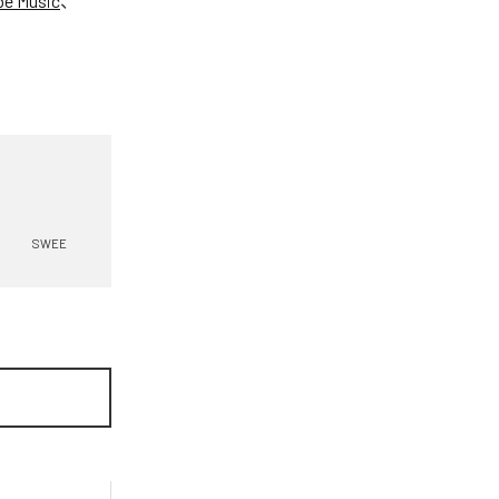
be Music
、
SWEE