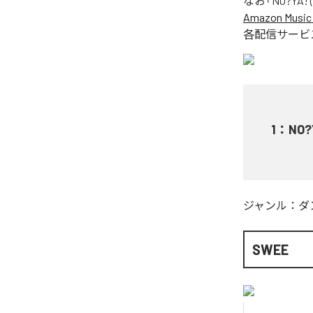
なお「
NO?YA! (
Amazon Music 
各配信サービ
1
：
NO?Y
ジャンル：
ダ
SWEE