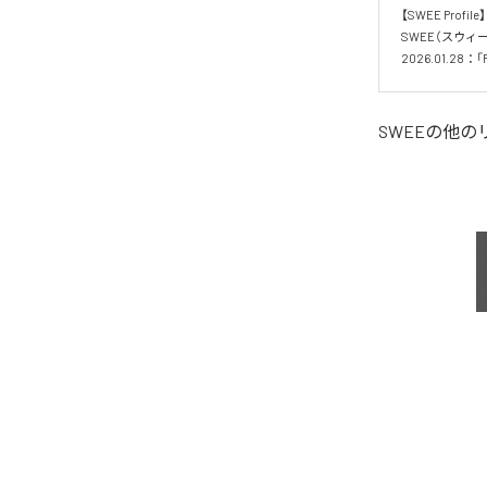
【SWEE Profile】

SWEE（スウィ
SWEE
の他の