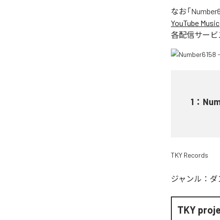
なお「
Number61
YouTube Music
各配信サービ
1
：
Numb
TKY Records
ジャンル：
ダ
TKY proj