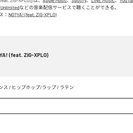
feat. ZiG-XPLO)
」は、
Apple Music
、
Spotify
、
LINE MUSIC
、
YouTu
Unlimited
などの音楽配信サービスで聴くことができる。
ス：
NO?YA! (feat. ZiG-XPLO)
A! (feat. ZiG-XPLO)
ンス
/
ヒップホップ/ラップ
/
ラテン