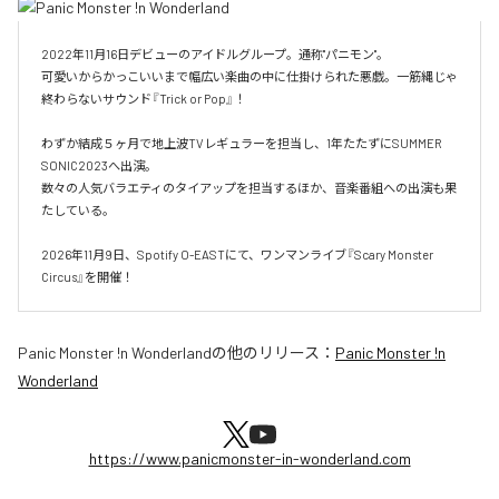
2022年11月16日デビューのアイドルグループ。通称"パニモン"。

可愛いからかっこいいまで幅広い楽曲の中に仕掛けられた悪戯。一筋縄じゃ
終わらないサウンド『Trick or Pop』！

わずか結成５ヶ月で地上波TVレギュラーを担当し、1年たたずにSUMMER 
SONIC2023へ出演。

数々の人気バラエティのタイアップを担当するほか、音楽番組への出演も果
たしている。

2026年11月9日、Spotify O-EASTにて、ワンマンライブ『Scary Monster 
Circus』を開催！
Panic Monster !n Wonderland
の他のリリース：
Panic Monster !n
Wonderland
https://www.panicmonster-in-wonderland.com