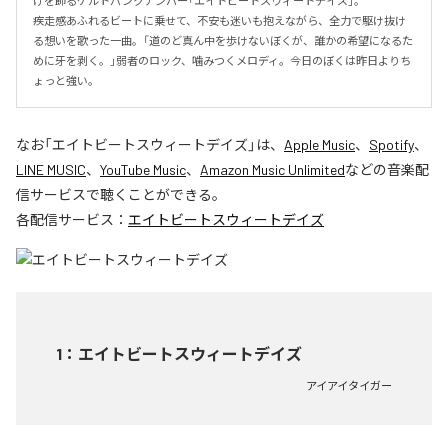
けを飾るケルトパンクナンバー「エイトビートスウィートデイズ」。

疾走感あふれるビートに乗せて、不安も迷いも抱えながら、全力で駆け抜け
る想いを歌った一曲。「道のど真ん中を歩けないぼくが、誰かの希望になるた
めに牙を剥く。」弱者のロック、噛みつくメロディ。今日のぼくは昨日よりち
ょっと強い。
なお「
エイトビートスウィートデイズ
」は、
Apple Music
、
Spotify
、
LINE MUSIC
、
YouTube Music
、
Amazon Music Unlimited
などの音楽配
信サービスで聴くことができる。
各配信サービス：
エイトビートスウィートデイズ
1
：
エイトビートスウィートデイズ
アイアイタイガー