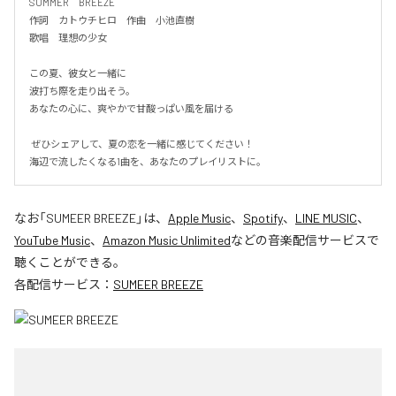
SUMMER　BREEZE

作詞　カトウチヒロ　作曲　小池直樹

歌唱　理想の少女

この夏、彼女と一緒に

波打ち際を走り出そう。

あなたの心に、爽やかで甘酸っぱい風を届ける

 ぜひシェアして、夏の恋を一緒に感じてください！

海辺で流したくなる1曲を、あなたのプレイリストに。
なお「
SUMEER BREEZE
」は、
Apple Music
、
Spotify
、
LINE MUSIC
、
YouTube Music
、
Amazon Music Unlimited
などの音楽配信サービスで
聴くことができる。
各配信サービス：
SUMEER BREEZE