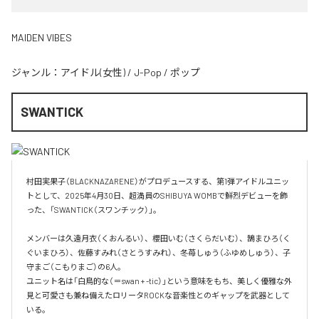
MAIDEN VIBES
ジャンル：
アイドル(女性)
/
J-Pop
/
ポップ
SWANTICK
村田実果子（BLACKNAZARENE）がプロデュースする、第1弾アイドルユニッ
トとして、2025年4月30日、超満員のSHIBUYA WOMBで鮮烈デビューを飾
った、「SWANTICK（スワンチック）」。

メンバーは久遠月衣（くおんるい）、櫻田いむ（さくらだいむ）、鵠まひろ（く
ぐいまひろ）、佐藤すみれ（さとうすみれ）、冬苺しゅう（ふゆめしゅう）、子
守まご（こもりまご）の6人。

ユニット名は「白鳥的な（＝swan + -tic）」という意味をもち、美しく優雅な外
見と可愛さも兼ね備えたロリータROCKな音楽性とのギャップを武器として
いる。
