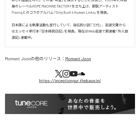
身のレーベルHOPE MACHINE FACTORYを立ち上げ、新鋭アーティスト
Fisongとのコラボアルバム『Only Built 4 Human Links』を発表。

日本語による執筆活動も並行していて、自伝的小説『三代』、岩波文庫から
はエッセイ単行本『日本移民日記』を発表。現在はWeb岩波で新連載『外人放
浪記』連載中。
Moment Joon
の他のリリース：
Moment Joon
https://inceptiongur.thebase.in/