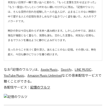
何気ない日常が一瞬で思い出へと変わり、「もっと言葉を交わせばよかった」
「もう一度会いたい」という叶わない願いだけが心に残る。『記憶のワルツ』
は、そんな突然の別れを経験した一人の主人公が、止まることのない時間の
中で愛する人との記憶を抱きしめながら生きていく姿を描いた、大人のラブ
バラードです。

時計の針は今日も変わらず未来へ進み続けます。しかし心の中では、過去と
現在が幾度となく重なり、笑顔も涙も、交わした言葉も、何気ない日常も、
まるでワルツを踊るように静かによみがえります。

失ったからこそ気づく愛の深さ。消えることのない記憶。その想いは、時を
超え、今日も静かにワルツを踊り続けます。
なお「
記憶のワルツ
」は、
Apple Music
、
Spotify
、
LINE MUSIC
、
YouTube Music
、
Amazon Music Unlimited
などの音楽配信サービスで
聴くことができる。
各配信サービス：
記憶のワルツ