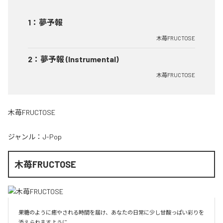
1
：
夢予報
木苺FRUCTOSE
2
：
夢予報 (Instrumental)
木苺FRUCTOSE
木苺FRUCTOSE
ジャンル：
J-Pop
木苺FRUCTOSE
果糖のように癒やされる時間を届け、あなたの日常に少し甘酸っぱい彩りを
添えられますように。
