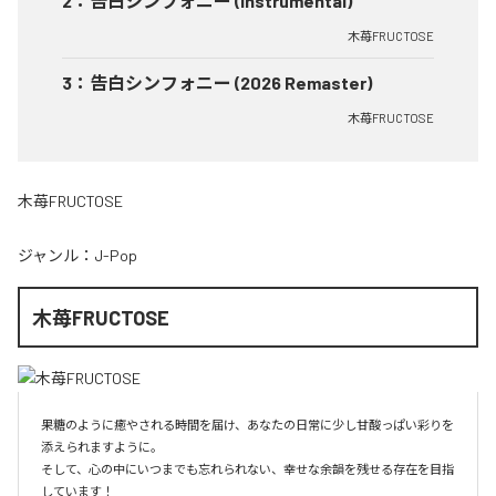
2
：
告白シンフォニー (Instrumental)
木苺FRUCTOSE
3
：
告白シンフォニー (2026 Remaster)
木苺FRUCTOSE
木苺FRUCTOSE
ジャンル：
J-Pop
木苺FRUCTOSE
果糖のように癒やされる時間を届け、あなたの日常に少し甘酸っぱい彩りを
添えられますように。

そして、心の中にいつまでも忘れられない、幸せな余韻を残せる存在を目指
しています！