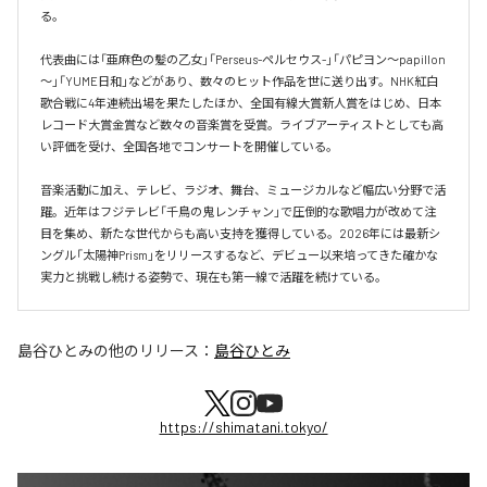
る。

代表曲には「亜麻色の髪の乙女」「Perseus-ペルセウス-」「パピヨン～papillon
～」「YUME日和」などがあり、数々のヒット作品を世に送り出す。NHK紅白
歌合戦に4年連続出場を果たしたほか、全国有線大賞新人賞をはじめ、日本
レコード大賞金賞など数々の音楽賞を受賞。ライブアーティストとしても高
い評価を受け、全国各地でコンサートを開催している。

音楽活動に加え、テレビ、ラジオ、舞台、ミュージカルなど幅広い分野で活
躍。近年はフジテレビ「千鳥の鬼レンチャン」で圧倒的な歌唱力が改めて注
目を集め、新たな世代からも高い支持を獲得している。2026年には最新シ
ングル「太陽神Prism」をリリースするなど、デビュー以来培ってきた確かな
実力と挑戦し続ける姿勢で、現在も第一線で活躍を続けている。
島谷ひとみ
の他のリリース：
島谷ひとみ
https://shimatani.tokyo/