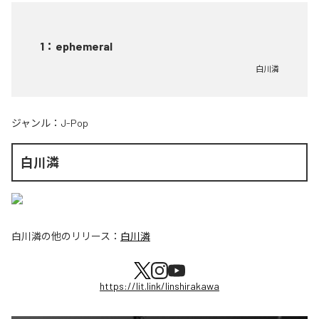
1
：
ephemeral
白川潾
ジャンル：
J-Pop
白川潾
白川潾
の他のリリース：
白川潾
https://lit.link/linshirakawa