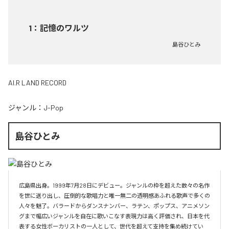
1
：
記憶のワルツ
島谷ひとみ
AI.R LAND RECORD
ジャンル：
J-Pop
島谷ひとみ
広島県出身。1999年7月28日にデビュー。ジャンルの枠を超えた数々の名作
を世に送り出し、圧倒的な歌唱力と唯一無二の透明感あふれる歌声で多くの
人々を魅了。バラードからダンスナンバー、ラテン、ポップス、アニメソン
グまで幅広いジャンルを自在に歌いこなす表現力は高く評価され、日本を代
表する女性ボーカリストの一人として、世代を超えて支持を集め続けてい