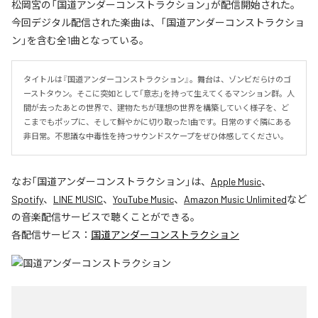
松岡宮の「国道アンダーコンストラクション」が配信開始された。
今回デジタル配信された楽曲は、「国道アンダーコンストラクショ
ン」を含む全1曲となっている。
タイトルは『国道アンダーコンストラクション』。舞台は、ゾンビだらけのゴ
ーストタウン。そこに突如として「意志」を持って生えてくるマンション群。人
間が去ったあとの世界で、建物たちが理想の世界を構築していく様子を、ど
こまでもポップに、そして鮮やかに切り取った1曲です。日常のすぐ隣にある
非日常。不思議な中毒性を持つサウンドスケープをぜひ体感してください。
なお「
国道アンダーコンストラクション
」は、
Apple Music
、
Spotify
、
LINE MUSIC
、
YouTube Music
、
Amazon Music Unlimited
など
の音楽配信サービスで聴くことができる。
各配信サービス：
国道アンダーコンストラクション