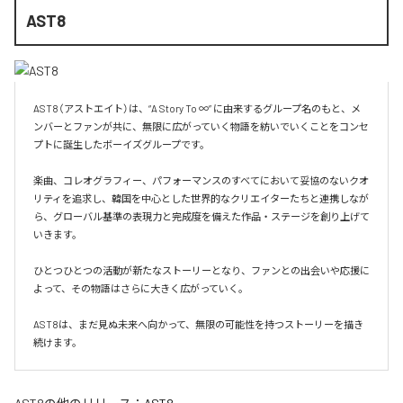
AST8
AST8（アストエイト）は、“A Story To ∞” に由来するグループ名のもと、メ
ンバーとファンが共に、無限に広がっていく物語を紡いでいくことをコンセ
プトに誕生したボーイズグループです。

楽曲、コレオグラフィー、パフォーマンスのすべてにおいて妥協のないクオ
リティを追求し、韓国を中心とした世界的なクリエイターたちと連携しなが
ら、グローバル基準の表現力と完成度を備えた作品・ステージを創り上げて
いきます。

ひとつひとつの活動が新たなストーリーとなり、ファンとの出会いや応援に
よって、その物語はさらに大きく広がっていく。

AST8は、まだ見ぬ未来へ向かって、無限の可能性を持つストーリーを描き
続けます。