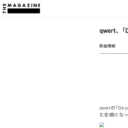
qwert、「
新曲情報
qwertの「D
む全1曲とな