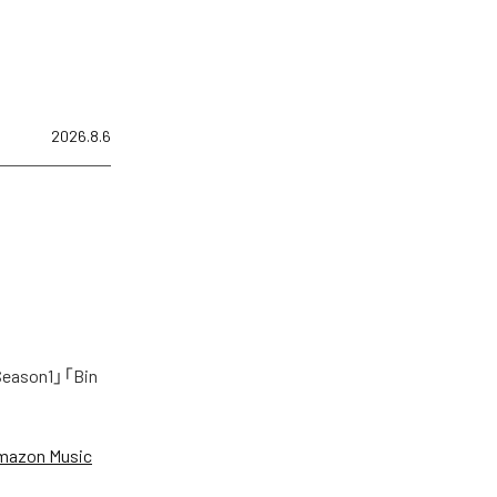
2026.8.6
on1」「Bin
mazon Music