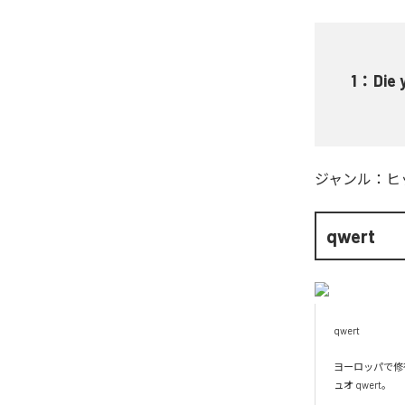
1
：
Die 
ジャンル：
ヒ
qwert
qwert

ヨーロッパで修
ュオ qwert。
