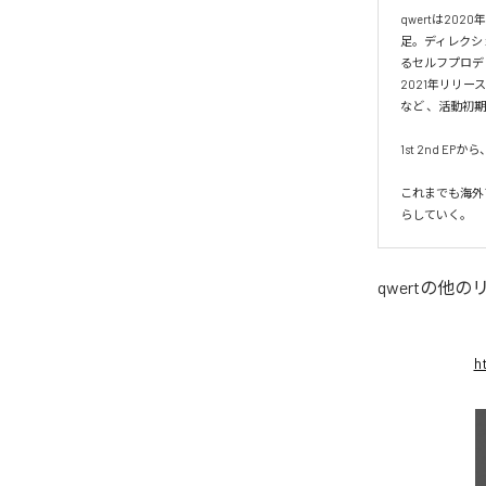
qwertは20
足。ディレクシ
るセルフプロデ
2021年リリースの
など 、活動初
1st 2nd EP
これまでも海外
らしていく。
qwert
の他の
h