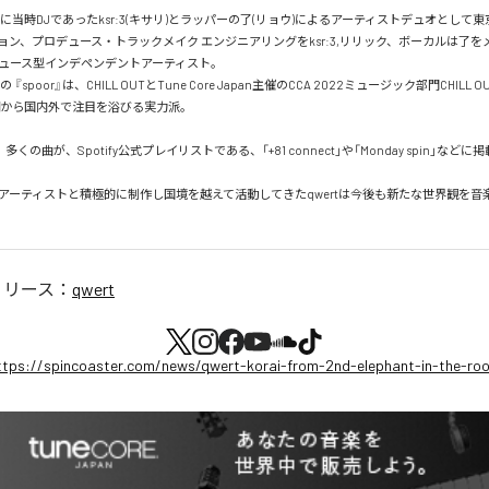
20年に当時DJであったksr:3(キサリ)とラッパーの了(リョウ)によるアーティストデュオとして
ョン、プロデュース・トラックメイク エンジニアリングをksr:3,リリック、ボーカルは了
ュース型インデペンデントアーティスト。

 『spoor』は、CHILL OUTとTune Core Japan主催のCCA 2022ミュージック部門CHILL
期から国内外で注目を浴びる実力派。

から、多くの曲が、Spotify公式プレイリストである、「+81 connect」や「Monday spin」などに
アーティストと積極的に制作し国境を越えて活動してきたqwertは今後も新たな世界観を音
リリース：
qwert
ttps://spincoaster.com/news/qwert-korai-from-2nd-elephant-in-the-ro