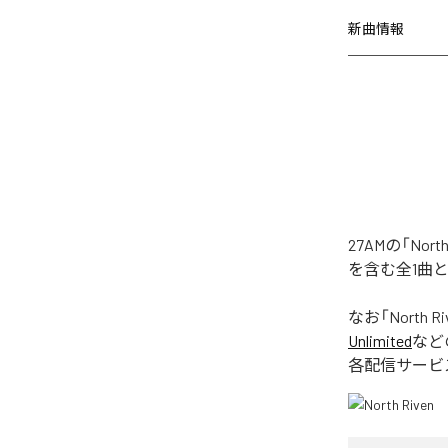
新曲情報
27AMの「No
を含む全1曲
なお「
North Ri
Unlimited
など
各配信サービ