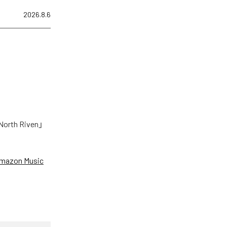
2026.8.6
h Riven」
mazon Music