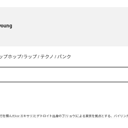
young
ップホップ/ラップ
/
テクノ
/
パンク
行を積んだksr:3(キサリ)とデトロイト出身の了(リョウ)による東京を拠点とする、バイリ