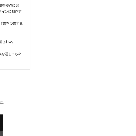
東京を拠点に発
をメインに制作す
 OUT賞を受賞する
掲載された。

楽を通してもた
om