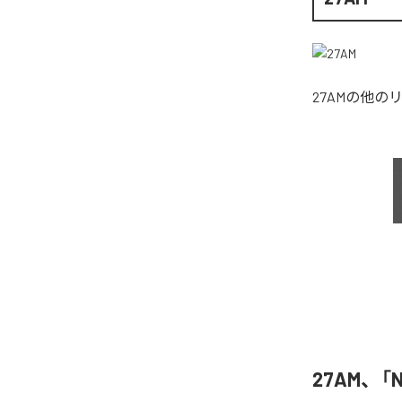
27AM
の他の
27AM、「N