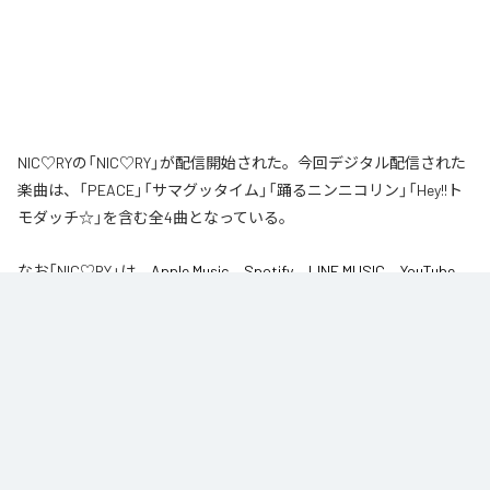
NIC♡RYの「NIC♡RY」が配信開始された。今回デジタル配信された
楽曲は、「PEACE」「サマグッタイム」「踊るニンニコリン」「Hey!!ト
モダッチ☆」を含む全4曲となっている。
なお「
NIC♡RY
」は、
Apple Music
、
Spotify
、
LINE MUSIC
、
YouTube
Music
、
Amazon Music Unlimited
などの音楽配信サービスで聴くこと
ができる。
各配信サービス：
NIC♡RY