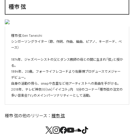
種市 弦
種市 弦 Gen Taneichi

シンガーソングライター （歌、作詞、作曲、編曲、ピアノ、キーボード、ベ
ース）

1974年、ジャズベーシストの父とダンス教師の母との間に生まれ「弦」と授か
る。

1994年、20歳。フォーライフレコードより佐藤博プロデュースでメジャー
デビュー。

自身の活動の傍ら、smapや杏里など他アーティストへの楽曲を手がける。

2018年、テレビ神奈川（tvk）「イイコト」内　5分のコーナー「種市弦の注文の
多い音楽会TV」のメインパーソナリティーとして活動。
種市 弦
の他のリリース：
種市 弦