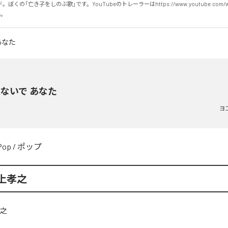
くの「亡き子をしのぶ歌」です。YouTubeのトレーラーはhttps://www.youtube.com/wa
c。
ないで あなた
ヨ
Pop
/
ポップ
上孝之