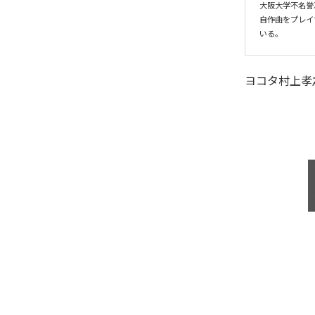
大阪大学不名誉
自作曲をプレイ
いる。
ヨコタ村上孝