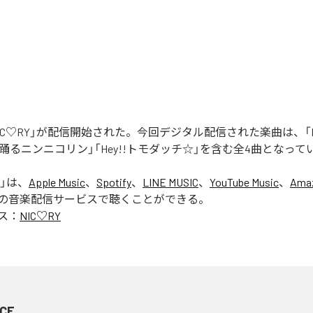
「NIC♡RY」が配信開始された。今回デジタル配信された楽曲は、「P
踊るニンニコリン」「Hey!!トモダッチ☆」を含む全4曲となって
」は、
Apple Music
、
Spotify
、
LINE MUSIC
、
YouTube Music
、
Amaz
の音楽配信サービスで聴くことができる。
ス：
NIC♡RY
CE