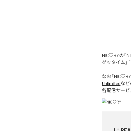
NIC♡RYの
グッタイム」「
なお「
NIC♡RY
Unlimited
など
各配信サービ
1
：
PEA