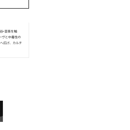
谷×音楽を軸
ーヴと中毒性の
界へ広げ、カルチ