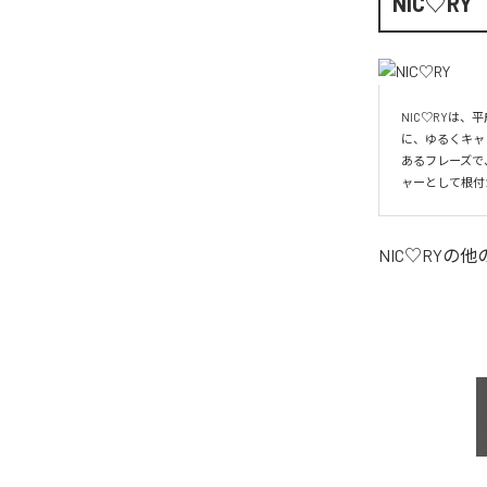
NIC♡RY
NIC♡RYは
に、ゆるくキャ
あるフレーズで
ャーとして根付
NIC♡RY
の他