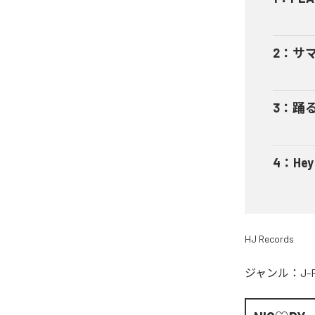
2
：
サ
3
：
踊
4
：
He
HJ Records
ジャンル：
J-