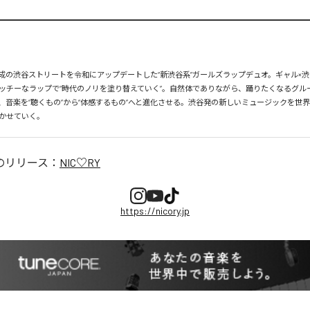
、平成の渋谷ストリートを令和にアップデートした“新渋谷系”ガールズラップデュオ。ギャル×渋
ッチーなラップで“時代のノリを塗り替えていく”。自然体でありながら、踊りたくなるグル
、音楽を“聴くもの”から“体感するもの”へと進化させる。渋谷発の新しいミュージックを世
かせていく。
のリリース：
NIC♡RY
https://nicory.jp