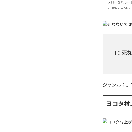
スローなバラード。ぼ
v=tB9oomPzMG
1
：
死な
ジャンル：
J-
ヨコタ村