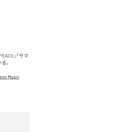
EACE」「サマ
いる。
on Music