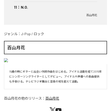
11
：
N.O.
百山月花
ジャンル：
J-Pop
/
ロック
百山月花
15歳の時にギターと出会い作詞作曲をはじめる。アイドル活動を経て2015年
にシンガーソングライターとしてデビュー。 アイドルや声優への楽曲提供
も手掛ける。テレビラジオ舞台と音楽の域を超えて活動。
百山月花
の他のリリース：
百山月花