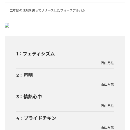
二年間の沈黙を破ってリリースしたフォースアルバム
1
：
フェティシズム
百山月花
2
：
声明
百山月花
3
：
情熱心中
百山月花
4
：
プライドチキン
百山月花