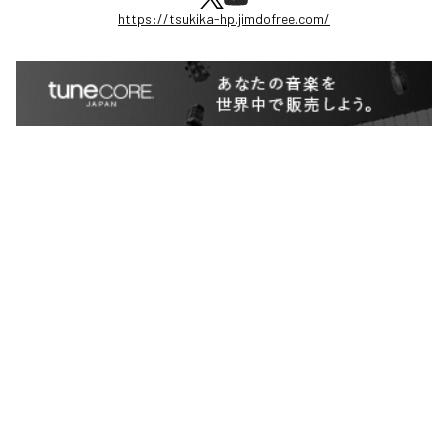
https://tsukika-hp.jimdofree.com/