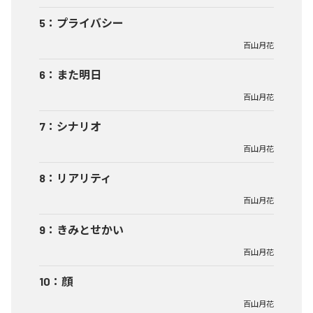
5
：
プライバシー
百山月花
6
：
また明日
百山月花
7
：
シナリオ
百山月花
8
：
リアリティ
百山月花
9
：
きみとせかい
百山月花
10
：
顔
百山月花