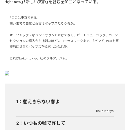
right now」「新しい文脈」を含む全10曲となっている。
「ここは東京である。」

痛いまでの自覚と現実はポップスたりうるか。

オーソドックスなバンドサウンドだけでなく、ビートミュージック、ホーン
セクションの導入から過剰なほどのコーラスワークまで、「バンド」の枠を巨
視的に捉えてポップスを追求した会心作。

これがkoko=tokyo、初のフルアルバム。
1
：
煮えきらない春よ
koko=tokyo
2
：
いつもの嘘で許して