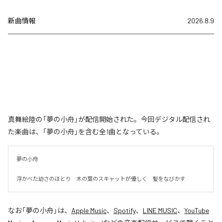
新曲情報
2026.8.9
真舞絵陸の「夢の小舟」が配信開始された。今回デジタル配信され
た楽曲は、「夢の小舟」を含む全1曲となっている。
夢の小舟　

浮かべた幼さのほとり　木の葉のスキャットが優しく　髪をなびかす
なお「
夢の小舟
」は、
Apple Music
、
Spotify
、
LINE MUSIC
、
YouTube