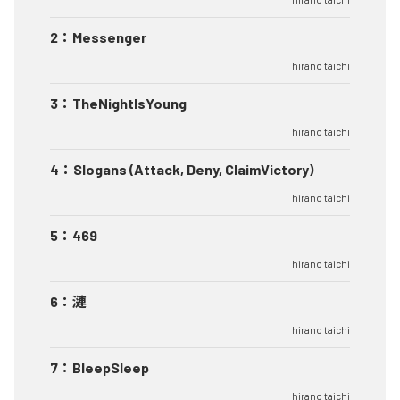
2
：
Messenger
hirano taichi
3
：
TheNightIsYoung
hirano taichi
4
：
Slogans (Attack, Deny, ClaimVictory)
hirano taichi
5
：
469
hirano taichi
6
：
漣
hirano taichi
7
：
BleepSleep
hirano taichi