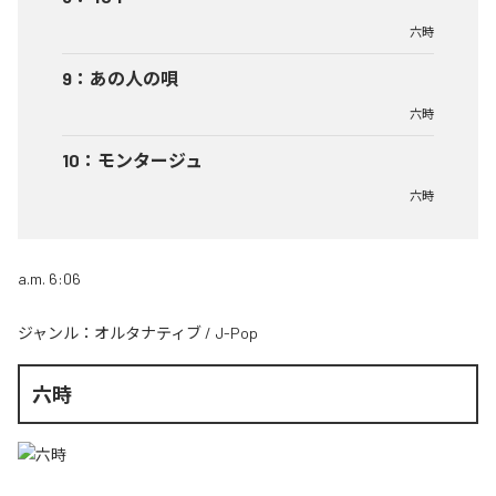
六時
9
：
あの人の唄
六時
10
：
モンタージュ
六時
a.m. 6:06
ジャンル：
オルタナティブ
/
J-Pop
六時