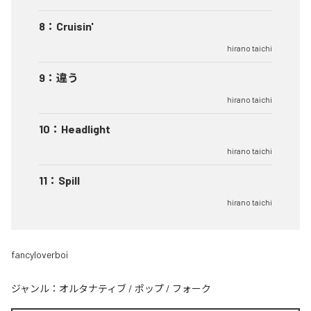
8
：
Cruisin'
hirano taichi
9
：
違う
hirano taichi
10
：
Headlight
hirano taichi
11
：
Spill
hirano taichi
fancyloverboi
ジャンル：
オルタナティブ
/
ポップ
/
フォーク