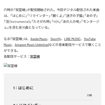
六時の「架空線」が配信開始された。今回デジタル配信された楽曲
は、「はじめに」「リマインダー」「聞くよ」「迷子の子猫」「あの子」
「泡 (Instrumental)」「たそがれ時」「404」「あの人の唄」「モンタージ
ュ」を含む全10曲となっている。
なお「
架空線
」は、
Apple Music
、
Spotify
、
LINE MUSIC
、
YouTube
Music
、
Amazon Music Unlimited
などの音楽配信サービスで聴くこと
ができる。
各配信サービス：
架空線
1
：
はじめに
六時