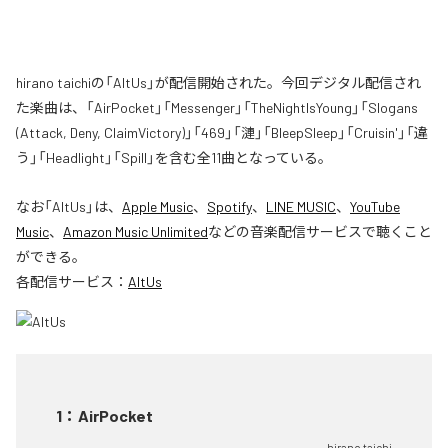
hirano taichiの「AltUs」が配信開始された。今回デジタル配信され
た楽曲は、「AirPocket」「Messenger」「TheNightIsYoung」「Slogans
(Attack, Deny, ClaimVictory)」「469」「漣」「BleepSleep」「Cruisin'」「違
う」「Headlight」「Spill」を含む全11曲となっている。
なお「
AltUs
」は、
Apple Music
、
Spotify
、
LINE MUSIC
、
YouTube
Music
、
Amazon Music Unlimited
などの音楽配信サービスで聴くこと
ができる。
各配信サービス：
AltUs
1
：
AirPocket
hirano taichi