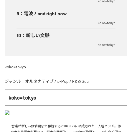
koko=tokyo
9
：
電波 / and right now
koko=tokyo
10
：
新しい文脈
koko=tokyo
koko=tokyo
ジャンル：
オルタナティブ
/
J-Pop
/
R&B/Soul
koko=tokyo
"音楽が新しい価値観を"と標榜する2016.9.27に結成された三人組バンド。作
曲者と作詞者が異なり、膨大な音楽的ルーツを持つ歌詞とルーツに全く囚わ