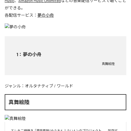
Music
、
Amazon Music Unlimited
などの音楽配信サービスで聴くこと
ができる。
各配信サービス：
夢の小舟
1
：
夢の小舟
真舞絵陸
ジャンル：
オルタナティブ
/
ワールド
真舞絵陸
エレキ二胡弾き  「遊音風韻 (ゆうおんふういん)」のプロジェクト。　架空ボ