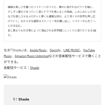
繊細な美しさを纏ったハイトーンボイスと、静かに紡がれるピアノを軸に、
少しずつ重なり合っていく音にドラマを感じるこの楽曲。しみじみとした切
なさを感じさせるメロディと儚くも優雅な詩は、より深くその世界を押し広
げていく。なだらかな緩急はストーリー性を醸し出し、リスナーの心をぐっ
と引き込む。

足し算よりも引き算によって演出される世界観にじっくりと浸りたくなる1曲
だ。
なお「
Shade
」は、
Apple Music
、
Spotify
、
LINE MUSIC
、
YouTube
Music
、
Amazon Music Unlimited
などの音楽配信サービスで聴くこと
ができる。
各配信サービス：
Shade
1
：
Shade