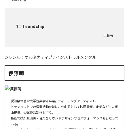
1
：
friendship
伊藤萌
ジャンル：
オルタナティブ
/
インストゥルメンタル
伊藤萌
愛知県立芸術大学音楽学部卒業。ティーチングアーティスト。

トランペットでの演奏活動を軸に，作曲家として映画音楽、企業などへの楽
曲提供、委嘱作品制作も行う。

最近では即興演奏・音楽をサウンドデザインするパフォーマンスも行なって
いる。
