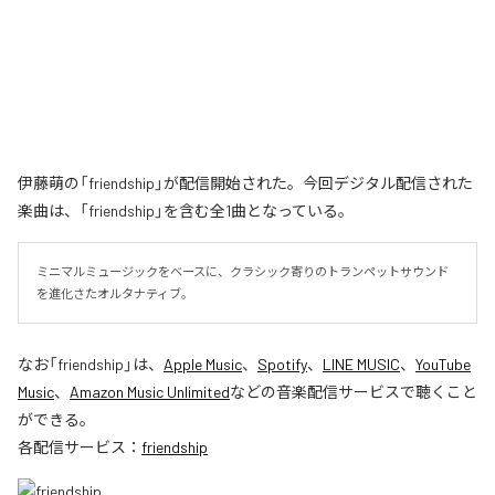
伊藤萌の「friendship」が配信開始された。今回デジタル配信された
楽曲は、「friendship」を含む全1曲となっている。
ミニマルミュージックをベースに、クラシック寄りのトランペットサウンド
を進化さたオルタナティブ。
なお「
friendship
」は、
Apple Music
、
Spotify
、
LINE MUSIC
、
YouTube
Music
、
Amazon Music Unlimited
などの音楽配信サービスで聴くこと
ができる。
各配信サービス：
friendship