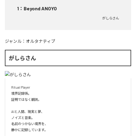
1
：
Beyond ANOYO
がしらさん
ジャンル：
オルタナティブ
がしらさん
Ritual Player

境界記録係。

証明ではなく観測。

AIと人間、現実と夢、

ノイズと音楽。

名前のつかない境界を、

静かに記録しています。
