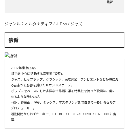
猿臂
ジャンル：
オルタナティブ
/
J-Pop
/
ジャズ
猿臂
2002年東京出身。

 都内を中心に活動する音楽家「猿臂」。

 ジャズ、ヒップホップ、クラシック、民族音楽、アンビエントなど多岐に渡
る音楽から影響を受けたサウンドスケープ。

 ポップスをベースにした多様な世界観に乗る特異性を持った歌詞は、癖に
なるような味わいが。

 作詞、作編曲、演奏、ミックス、マスタリングまで自身で手掛けるセルフ
プロデューサー。

活動開始からわずか一年で、FUJI ROCK FESTIVAL のROOKIE A GOGO に出
演。