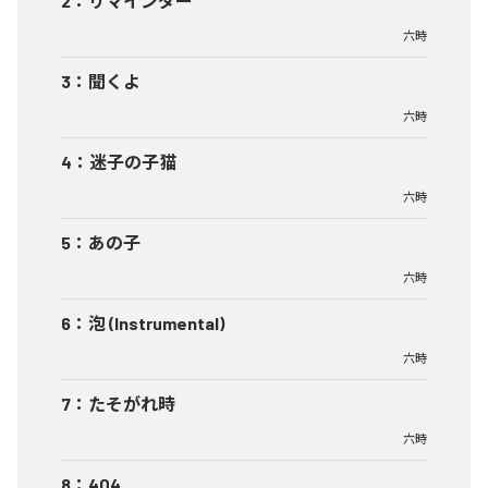
2
：
リマインダー
六時
3
：
聞くよ
六時
4
：
迷子の子猫
六時
5
：
あの子
六時
6
：
泡 (Instrumental)
六時
7
：
たそがれ時
六時
8
：
404