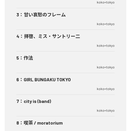
koko=tokyo
3
：
甘い哀愁のフレーム
koko=tokyo
4
：
拝啓、ミス・サントリー二
koko=tokyo
5
：
作法
koko=tokyo
6
：
GIRL BUNGAKU TOKYO
koko=tokyo
7
：
city is (band)
koko=tokyo
8
：
喫茶 / moratorium