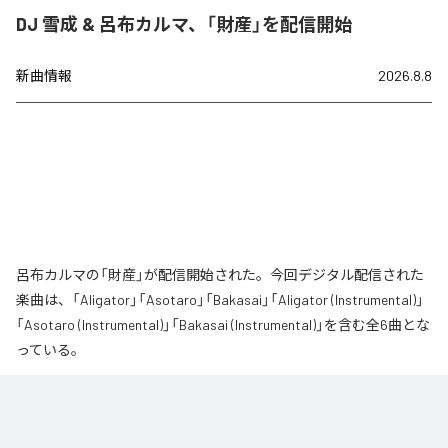
DJ 雪成 & 呂布カルマ、「財産」を配信開始
新曲情報
2026.8.8
呂布カルマの「財産」が配信開始された。今回デジタル配信された
楽曲は、「Aligator」「Asotaro」「Bakasai」「Aligator (Instrumental)」
「Asotaro (Instrumental)」「Bakasai (Instrumental)」を含む全6曲とな
っている。
なお「
財産
」は、
Apple Music
、
Spotify
、
LINE MUSIC
、
YouTube
Music
、
Amazon Music Unlimited
などの音楽配信サービスで聴くこと