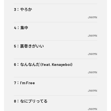
3
：
やろか
JNKMN
4
：
集中
JNKMN
5
：
裏巻きがいい
JNKMN
6
：
なんなんだ (feat. Kenayeboi)
JNKMN
7
：
I'm Free
JNKMN
8
：
なにブリってる
JNKMN