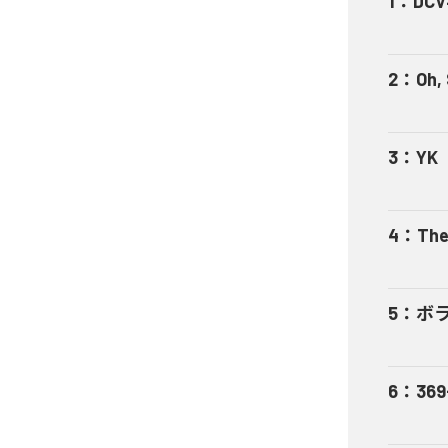
1
：
DCV
2
：
Oh,
3
：
YK
4
：
The
5
：
ボ
6
：
369