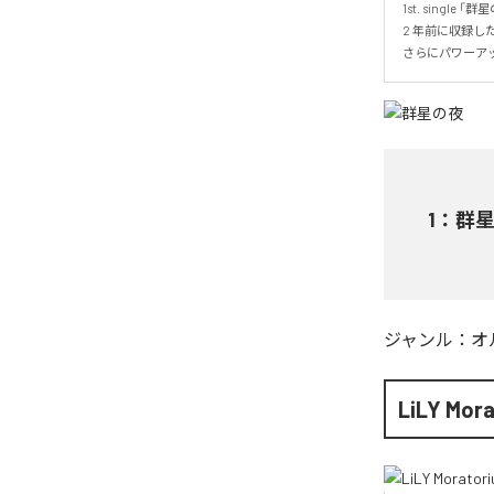
1st. single 「群星
2 年前に収録した
さらにパワーア
1
：
群
ジャンル：
オ
LiLY Mor