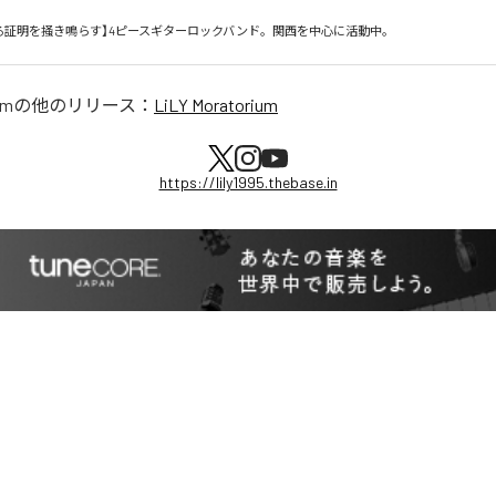
る証明を掻き鳴らす】4ピースギターロックバンド。関西を中心に活動中。
um
の他のリリース：
LiLY Moratorium
https://lily1995.thebase.in