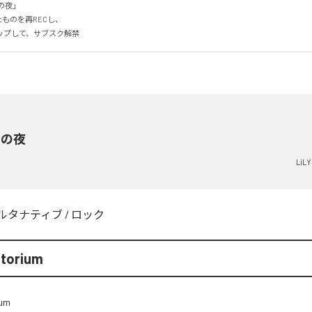
の夜」

ものを再RECし、

ップして、サブスク解禁
星の夜
LiLY
ルタナティブ
/
ロック
atorium