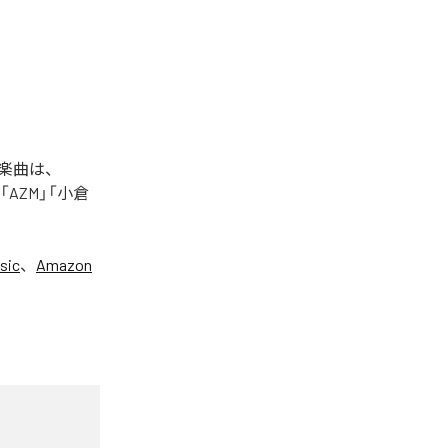
た楽曲は、
+」「AZM」「小倉
sic
、
Amazon