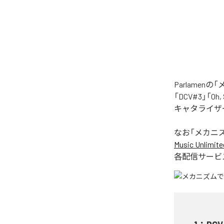
Parlame
「DCV#3」「Oh
キャタライザー
なお「
メカニ
Music Unlimite
各配信サービ