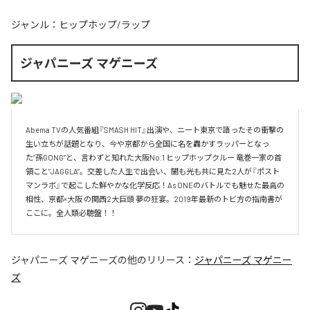
ジャンル：
ヒップホップ/ラップ
ジャパニーズ マゲニーズ
Abema TVの人気番組『SMASH HIT』出演や、ニート東京で語ったその衝撃の
生い立ちが話題となり、今や京都から全国に名を轟かすラッパーとなっ
た”孫GONG”と、言わずと知れた大阪No.1 ヒップホップクルー 竜巻一家の首
領こと”JAGGLA”。交差した人生で出会い、闇も光も共に見た2人が『ポスト
マンラボ』で起こした鮮やかな化学反応！As ONEのバトルでも魅せた最高の
相性、京都×大阪 の関西2大巨頭 夢の狂宴。2019年最新のトビ方の指南書が
ここに。全人類必聴盤！！
ジャパニーズ マゲニーズ
の他のリリース：
ジャパニーズ マゲニー
ズ