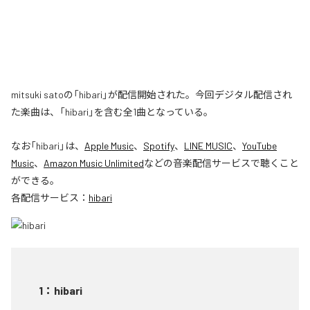
mitsuki satoの「hibari」が配信開始された。今回デジタル配信され
た楽曲は、「hibari」を含む全1曲となっている。
なお「
hibari
」は、
Apple Music
、
Spotify
、
LINE MUSIC
、
YouTube
Music
、
Amazon Music Unlimited
などの音楽配信サービスで聴くこと
ができる。
各配信サービス：
hibari
1
：
hibari