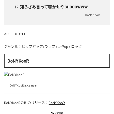
1
：
知らざあ言って聴かせやSHOOOWWW
DoNYKooR
ACIDBOYSCLUB
ジャンル：
ヒップホップ/ラップ
/
J-Pop
/
ロック
DoNYKooR
DoNYKooR a.k.a ne4r
DoNYKooR
の他のリリース：
DoNYKooR