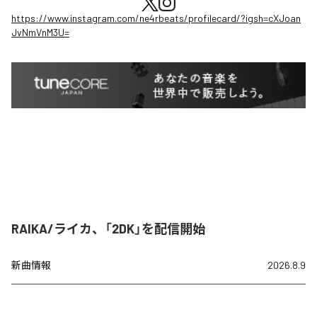
https://www.instagram.com/ne4rbeats/profilecard/?igsh=cXJoan
JvNmVnM3U=
RAIKA/ライカ、「2DK」を配信開始
新曲情報
2026.8.9