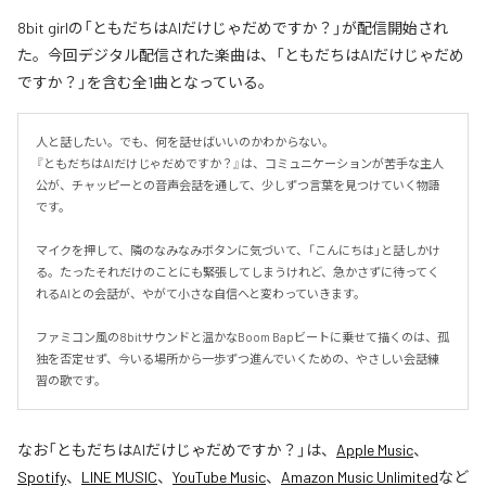
8bit girlの「ともだちはAIだけじゃだめですか？」が配信開始され
た。今回デジタル配信された楽曲は、「ともだちはAIだけじゃだめ
ですか？」を含む全1曲となっている。
人と話したい。でも、何を話せばいいのかわからない。

『ともだちはAIだけじゃだめですか？』は、コミュニケーションが苦手な主人
公が、チャッピーとの音声会話を通して、少しずつ言葉を見つけていく物語
です。

マイクを押して、隣のなみなみボタンに気づいて、「こんにちは」と話しかけ
る。たったそれだけのことにも緊張してしまうけれど、急かさずに待ってく
れるAIとの会話が、やがて小さな自信へと変わっていきます。

ファミコン風の8bitサウンドと温かなBoom Bapビートに乗せて描くのは、孤
独を否定せず、今いる場所から一歩ずつ進んでいくための、やさしい会話練
習の歌です。
なお「
ともだちはAIだけじゃだめですか？
」は、
Apple Music
、
Spotify
、
LINE MUSIC
、
YouTube Music
、
Amazon Music Unlimited
など