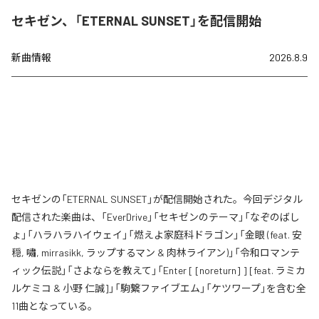
セキゼン、「ETERNAL SUNSET」を配信開始
新曲情報
2026.8.9
セキゼンの「ETERNAL SUNSET」が配信開始された。今回デジタル
配信された楽曲は、「EverDrive」「セキゼンのテーマ」「なぞのばし
ょ」「ハラハラハイウェイ」「燃えよ家庭科ドラゴン」「金眼 (feat. 安
穏, 嘯, mirrasikk, ラップするマン & 肉林ライアン)」「令和ロマンテ
ィック伝説」「さよならを教えて」「Enter [ [noreturn] ] [feat. ラミカ
ルケミコ & 小野 仁誠]」「駒繋ファイブエム」「ケツワープ」を含む全
11曲となっている。