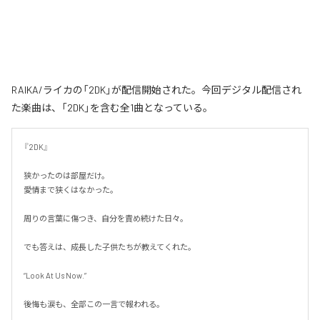
RAIKA/ライカの「2DK」が配信開始された。今回デジタル配信され
た楽曲は、「2DK」を含む全1曲となっている。
『2DK』

狭かったのは部屋だけ。

愛情まで狭くはなかった。

周りの言葉に傷つき、自分を責め続けた日々。

でも答えは、成長した子供たちが教えてくれた。

“Look At Us Now.”

後悔も涙も、全部この一言で報われる。
