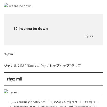
1
：
I wanna be down
rhyz mii
rhyz mii
ジャンル：
R&B/Soul
/
J-Pop
/
ヒップホップ/ラップ
rhyz mii
rhyz mii 2023年よりR&Bシンガーとしてのキャリアをスタート。R&Bをベー
スに様々な音楽に触れ、自身の名前（rhyz　mii)もR&Bのrhythmが由来して