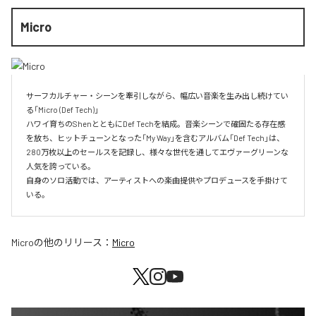
Micro
サーフカルチャー・シーンを牽引しながら、幅広い音楽を生み出し続けてい
る「Micro (Def Tech)」

ハワイ育ちのShenとともにDef Techを結成。音楽シーンで確固たる存在感
を放ち、ヒットチューンとなった「My Way」を含むアルバム「Def Tech」は、
280万枚以上のセールスを記録し、様々な世代を通してエヴァーグリーンな
人気を誇っている。

自身のソロ活動では、アーティストへの楽曲提供やプロデュースを手掛けて
いる。
Micro
の他のリリース：
Micro