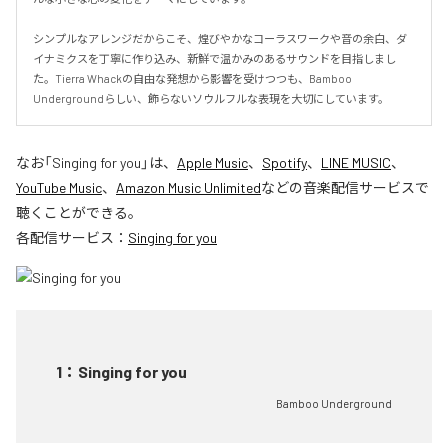
シンプルなアレンジだからこそ、煌びやかなコーラスワークや音の余白、ダ
イナミクスを丁寧に作り込み、新鮮で温かみのあるサウンドを目指しまし
た。Tierra Whackの自由な発想から影響を受けつつも、Bamboo 
Undergroundらしい、飾らないソウルフルな表現を大切にしています。
なお「
Singing for you
」は、
Apple Music
、
Spotify
、
LINE MUSIC
、
YouTube Music
、
Amazon Music Unlimited
などの音楽配信サービスで
聴くことができる。
各配信サービス：
Singing for you
1
：
Singing for you
Bamboo Underground