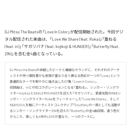
DJ Mitsu The Beatsの「Love In Color」が配信開始された。今回デジ
タル配信された楽曲は、「Love We Share (feat. Roka)」「重ねる
(feat. iri)」「サガリバナ (feat. kojikoji & HUNGER)」「Butterfly (feat.
ZIN)」を含む全4曲となっている。
DJ Mitsu the Beatsの卓越したビートと繊細なサウンドに、それぞれのアーテ
ィストが持つ個性豊かな表現が重なり合う異なる色彩が一つの「Love」という
普遍的なテーマを鮮やかに描き出したEP集 『Love In Color』。

収録曲は、iriとの初コラボレーションとなる「重ねる」、シンガー・ソングラ
イターkojikojiとGAGLEのHUNGERを迎えた「サガリバナ」、新進気鋭のR&Bシ
ンガー・ソングライターRokaをフィーチャーした「Love We Share」、そして
R&B/SOULを軸にアーティストコレクティブ「Soulflex」の一員としても活動す
るシンガー・ソングライターZINを迎えた「Butterfly」の全4曲収録。違う色だ
からこそ、美しくも4作のLOVEが重なり、一つのアートに。