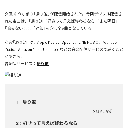
夕凪 ゆうなぎの「帰り道」が配信開始された。今回デジタル配信さ
れた楽曲は、「帰り道」「好きって言えば終わるなら」「また明日」
「鳴らないまま」「通知」を含む全5曲となっている。
なお「
帰り道
」は、
Apple Music
、
Spotify
、
LINE MUSIC
、
YouTube
Music
、
Amazon Music Unlimited
などの音楽配信サービスで聴くこと
ができる。
各配信サービス：
帰り道
1
：
帰り道
夕凪 ゆうなぎ
2
：
好きって言えば終わるなら