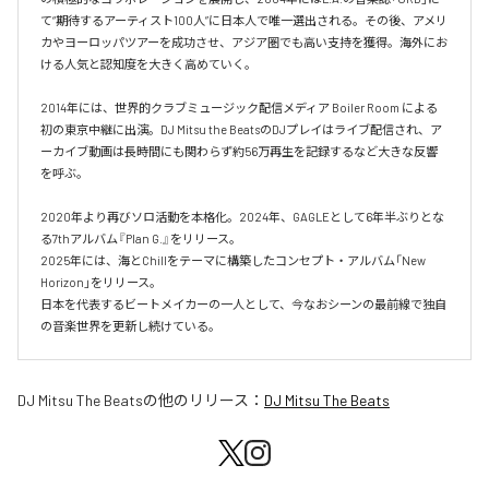
て“期待するアーティスト100人”に日本人で唯一選出される。その後、アメリ
カやヨーロッパツアーを成功させ、アジア圏でも高い支持を獲得。海外にお
ける人気と認知度を大きく高めていく。

2014年には、世界的クラブミュージック配信メディア Boiler Room による
初の東京中継に出演。DJ Mitsu the BeatsのDJプレイはライブ配信され、ア
ーカイブ動画は長時間にも関わらず約56万再生を記録するなど大きな反響
を呼ぶ。

2020年より再びソロ活動を本格化。2024年、GAGLEとして6年半ぶりとな
る7thアルバム『Plan G.』をリリース。

2025年には、海とChillをテーマに構築したコンセプト・アルバム「New 
Horizon」をリリース。

日本を代表するビートメイカーの一人として、今なおシーンの最前線で独自
の音楽世界を更新し続けている。
DJ Mitsu The Beats
の他のリリース：
DJ Mitsu The Beats