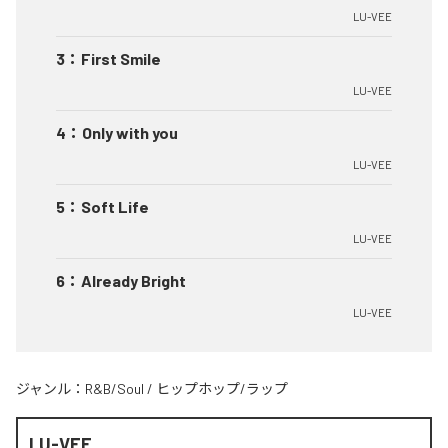
LU-VEE
3
：
First Smile
LU-VEE
4
：
Only with you
LU-VEE
5
：
Soft Life
LU-VEE
6
：
Already Bright
LU-VEE
ジャンル：
R&B/Soul
/
ヒップホップ/ラップ
LU-VEE