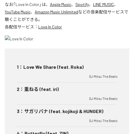
なお「
Love In Color
」は、
Apple Music
、
Spotify
、
LINE MUSIC
、
YouTube Music
、
Amazon Music Unlimited
などの音楽配信サービスで
聴くことができる。
各配信サービス：
Love In Color
1
：
Love We Share (feat. Roka)
DJ Mitsu The Beats
2
：
重ねる (feat. iri)
DJ Mitsu The Beats
3
：
サガリバナ (feat. kojikoji & HUNGER)
DJ Mitsu The Beats
4
：
Butterfly (feat. ZIN)