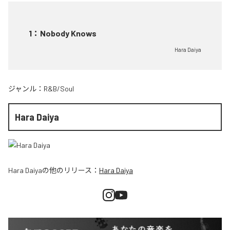
1
：
Nobody Knows
Hara Daiya
ジャンル：
R&B/Soul
Hara Daiya
Hara Daiya
の他のリリース：
Hara Daiya