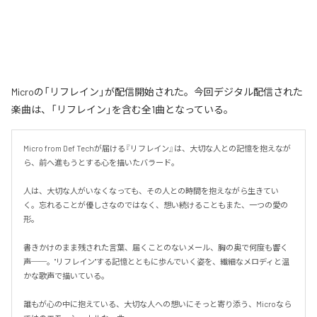
Microの「リフレイン」が配信開始された。今回デジタル配信された
楽曲は、「リフレイン」を含む全1曲となっている。
Micro from Def Techが届ける『リフレイン』は、大切な人との記憶を抱えなが
ら、前へ進もうとする心を描いたバラード。

人は、大切な人がいなくなっても、その人との時間を抱えながら生きてい
く。忘れることが優しさなのではなく、想い続けることもまた、一つの愛の
形。

書きかけのまま残された言葉、届くことのないメール、胸の奥で何度も響く
声──。"リフレイン"する記憶とともに歩んでいく姿を、繊細なメロディと温
かな歌声で描いている。

誰もが心の中に抱えている、大切な人への想いにそっと寄り添う、Microなら