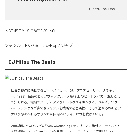
DJ Mitsu The Beats
INSENSE MUSIC WORKS INC.
ジャンル：
R&B/Soul
/
J-Pop
/
ジャズ
DJ Mitsu The Beats
仙台を拠点に活動するビートメイカー、DJ、プロデューサー、リミキサ
ー。1996年結成のヒップホップグループ GAGLE のビートメイカー兼DJとし
て知られる。繊細でメロディアスなトラックメイキングと、ジャズ、ソウ
ル、ファンクなど多彩なジャンルを横断する音楽性、そして温かみのあるア
ナログ感あふれるサウンドは国内外から高い評価を受けている。

2003年にソロアルバム『New Awakening』をリリース。海外アーティストと
の積極的なコラボレーションを展開し、2004年にはL.A.の音楽誌「URB」に