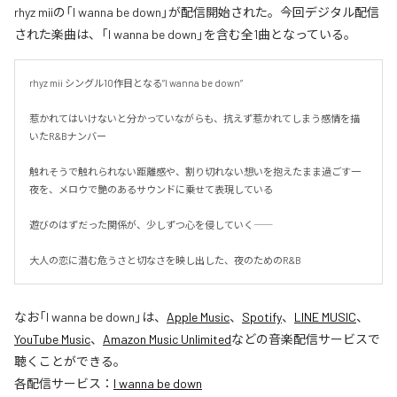
rhyz miiの「I wanna be down」が配信開始された。今回デジタル配信
された楽曲は、「I wanna be down」を含む全1曲となっている。
rhyz mii シングル10作目となる”I wanna be down”

惹かれてはいけないと分かっていながらも、抗えず惹かれてしまう感情を描
いたR&Bナンバー

触れそうで触れられない距離感や、割り切れない想いを抱えたまま過ごす一
夜を、メロウで艶のあるサウンドに乗せて表現している

遊びのはずだった関係が、少しずつ心を侵していく――

大人の恋に潜む危うさと切なさを映し出した、夜のためのR&B
なお「
I wanna be down
」は、
Apple Music
、
Spotify
、
LINE MUSIC
、
YouTube Music
、
Amazon Music Unlimited
などの音楽配信サービスで
聴くことができる。
各配信サービス：
I wanna be down