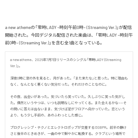
a new athemeの「零時LADY ~時刻午前0時~ (Streaming Ver.)」が配信
開始された。今回デジタル配信された楽曲は、「零時LADY ~時刻午
前0時~ (Streaming Ver.)」を含む全1曲となっている。
a new atheme、2025年7月7日リリースのシングル「零時LADY (Streaming 
Ver.)」。

深夜0時に窓の外を見ると、月があった。「また来たな」と思った。特に理由も
なく、なんとなく悪くない気分だった。それだけのことなのに。

その夜、出会いがあった。気づいたら笑っていた。久しぶりに笑った気がし
た。偶然というやつは、いつも説明なしにやってくる。また会えるかな——そ
の問いに答えは出ないまま、気づけば足がフロアへ向かっていた。恋という
より、もう少し手前の、あのふわっとした感じ。

プログレッシブ・テクノとエレクトロポップが交差する130BPM。前半の静け
さと後半のときめきが、一曲の中で鮮やかに転換する。クラブという場所で