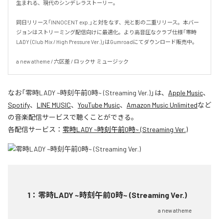
生まれる、現代のシンデレラストーリー。

同日リリース「INNOCENT exp.」と対をなす、光と影の二重リリース。本バー
ジョンはストリーミング配信向けに最適化。より高音圧なクラブ仕様「零時
LADY (Club Mix / High Pressure Ver.)」はGumroadにてダウンロード販売中。

a new atheme / 六区差 / ロックサ ミュージック
なお「
零時LADY ~時刻午前0時~ (Streaming Ver.)
」は、
Apple Music
、
Spotify
、
LINE MUSIC
、
YouTube Music
、
Amazon Music Unlimited
など
の音楽配信サービスで聴くことができる。
各配信サービス：
零時LADY ~時刻午前0時~ (Streaming Ver.)
1
：
零時LADY ~時刻午前0時~ (Streaming Ver.)
a new atheme