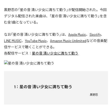
黒野忍の「星の音 清い少女に満ちて動う」が配信開始された。今回
デジタル配信された楽曲は、「星の音 清い少女に満ちて動う」を含
む全1曲となっている。
なお「
星の音 清い少女に満ちて動う
」は、
Apple Music
、
Spotify
、
LINE MUSIC
、
YouTube Music
、
Amazon Music Unlimited
などの音楽配
信サービスで聴くことができる。
各配信サービス：
星の音 清い少女に満ちて動う
1
：
星の音 清い少女に満ちて動う
黒野忍