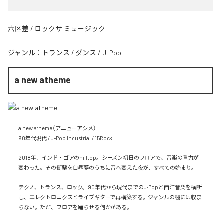
六区差 / ロックサ ミュージック
ジャンル：
トランス
/
ダンス
/
J-Pop
a new atheme
a new atheme（アニューアシメ）

90年代現代 / J-Pop Industrial / 15Rock

2018年、インド・ゴアのhilltop。シーズン初日のフロアで、音楽の重力が
変わった。その衝撃を白昼夢のうちに音へ変えた夜が、すべての始まり。

テクノ、トランス、ロック。90年代から現代までのJ-Popと西洋音楽を横断
し、エレクトロニクスとライブギターで再構築する。ジャンルの棚には収ま
らない。ただ、フロアを踊らせる何かがある。
