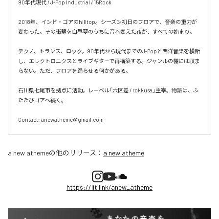
90年代現代 / J-Pop Industrial / 15Rock

2018年、インド・ゴアのhilltop。シーズン初日のフロアで、音楽の重力が
変わった。その衝撃を白昼夢のうちに音へ変えた夜が、すべての始まり。

テクノ、トランス、ロック。90年代から現代までのJ-Popと西洋音楽を横断
し、エレクトロニクスとライブギターで再構築する。ジャンルの棚には収ま
らない。ただ、フロアを踊らせる何かがある。

石川県七尾市を拠点に活動。レーベル「六区差 / rokkusa」主宰。物語は、ふ
たたびゴアへ続く。

Contact: anewatheme@gmail.com
a new atheme
の他のリリース：
a new atheme
https://lit.link/anew_atheme