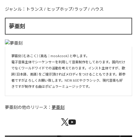
ジャンル：
トランス
/
ヒップホップ/ラップ
/
ハウス
夢亜刻
夢亜刻（むあこく）（英名：mooAcook）と申します。

電子音楽主体でシーケンサーを利用して音楽制作をしております。国内だけ
でなくワールドワイドでの活動を考えております。インスト主体ですが、歌
詞（日本語、英語）をご提示頂ければメロディをつけることもできます。新参
者ですがよろしくお願い致します。NEW AGEやクラシック、現代音楽も好
きですが制作する曲はポピュラーミュージックです。
夢亜刻
の他のリリース：
夢亜刻