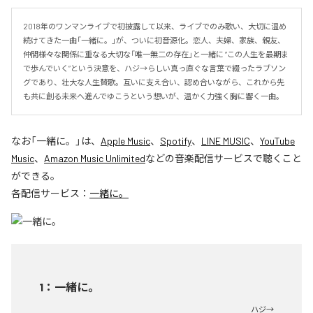
2018年のワンマンライブで初披露して以来、ライブでのみ歌い、大切に温め
続けてきた一曲「一緒に。」が、ついに初音源化。恋人、夫婦、家族、親友、
仲間――様々な関係に重なる大切な「唯一無二の存在」と一緒に “この人生を最期ま
で歩んでいく”という決意を、ハジ→らしい真っ直ぐな言葉で綴ったラブソン
グであり、壮大な人生賛歌。互いに支え合い、認め合いながら、これから先
も共に創る未来へ進んでゆこうという想いが、温かく力強く胸に響く一曲。
なお「
一緒に。
」は、
Apple Music
、
Spotify
、
LINE MUSIC
、
YouTube
Music
、
Amazon Music Unlimited
などの音楽配信サービスで聴くこと
ができる。
各配信サービス：
一緒に。
1
：
一緒に。
ハジ→