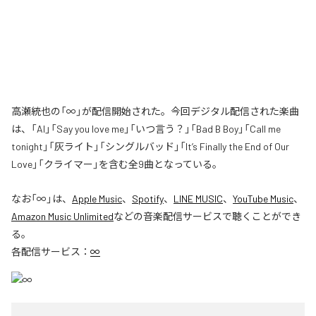
高瀬統也の「∞」が配信開始された。今回デジタル配信された楽曲
は、「AI」「Say you love me」「いつ言う？」「Bad B Boy」「Call me
tonight」「灰ライト」「シングルバッド」「It’s Finally the End of Our
Love」「クライマー」を含む全9曲となっている。
なお「
∞
」は、
Apple Music
、
Spotify
、
LINE MUSIC
、
YouTube Music
、
Amazon Music Unlimited
などの音楽配信サービスで聴くことができ
る。
各配信サービス：
∞