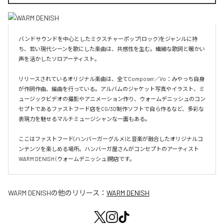
バンドサウンドを中心としたミクスチャーポップ(ロック)をジャンルに持
ち、若い現代シーンを歌にした楽曲は、共感性を生む。繊細な歌詞と暖かい
声を活かしたソロアーティスト。

リリースされているオリジナル楽曲は、全てComposer／Vo：みやっち自身
が作詞作曲、編曲を行っている。アルバムのジャケット写真やイラスト、ミ
ュージックビデオの撮影やアニメーション作り、ウォームデニッシュのコン
セプトであるファストフード店をCG/3D制作ソフトで自ら作るなど、多彩な
表現力を魅せるマルチミュージシャンな一面もある。

ここはファストフード(ハンバーガーグルメ)と音楽が融合したオリジナルコ
ンテンツを楽しめる場所。ハンバーガ屋さんがコンセプトのアーティスト
WARM DENISH (ウォームデニッシュ)開店です。
WARM DENISH
の他のリリース：
WARM DENISH