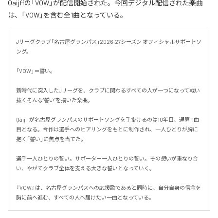
Qaijffの「VOW」が配信開始された。今回デジタル配信された楽曲
は、「VOW」を含む全1曲となっている。
Jリーグクラブ「名古屋グランパス」2026-27シーズン オフィシャルサポートソ
ング。

「VOW」＝誓い。

新時代に突入したJリーグを、クラブに関わるすべての人が一つになって戦い
抜く――そんな"誓い"を描いた楽曲。

Qaijffが名古屋グランパスのサポートソングを手掛けるのは10年目、通算11曲
目となる。今作は選手へのヒアリングをもとに制作され、一人ひとりが胸に
抱く「誓い」に焦点を当てた。

選手一人ひとりの誓い。サポーター一人ひとりの誓い。その想いが重なり合
い、やがてクラブ全体を支える大きな誓いとなっていく。

『VOW』は、名古屋グランパスへの応援歌であると同時に、自分自身の信念を
胸に前へ進む、すべての人へ届けたい一曲となっている。