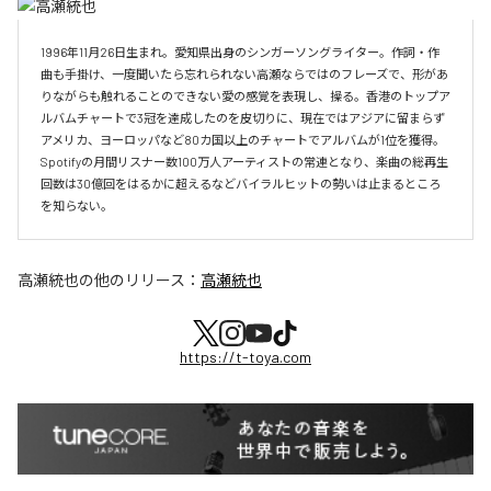
1996年11月26日生まれ。愛知県出身のシンガーソングライター。作詞・作
曲も手掛け、一度聞いたら忘れられない高瀬ならではのフレーズで、形があ
りながらも触れることのできない愛の感覚を表現し、操る。香港のトップア
ルバムチャートで3冠を達成したのを皮切りに、現在ではアジアに留まらず
アメリカ、ヨーロッパなど80カ国以上のチャートでアルバムが1位を獲得。
Spotifyの月間リスナー数100万人アーティストの常連となり、楽曲の総再生
回数は30億回をはるかに超えるなどバイラルヒットの勢いは止まるところ
を知らない。
高瀬統也
の他のリリース：
高瀬統也
https://t-toya.com