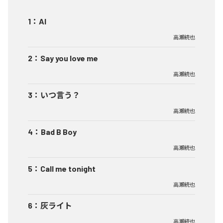
1
：
AI
高瀬統也
2
：
Say you love me
高瀬統也
3
：
いつ言う？
高瀬統也
4
：
Bad B Boy
高瀬統也
5
：
Call me tonight
高瀬統也
6
：
灰ライト
高瀬統也