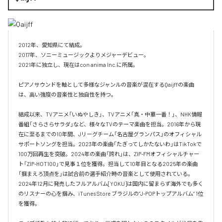
2012年、愛知県にて結成。

2017年、ソニーミュージックよりメジャーデビュー。

2021年に独立し、現在はcon anima Inc.に所属。

ピアノサウンドを軸として多様なジャンルの音楽が混在するQaijffの楽曲
は、高い強度の音楽性と独自性を持つ。

結成以来、TVアニメ「いぬやしき」、TVアニメ「真・中華一番！」、NHK情報
番組「さらさらサラダ」など、様々なTVのテーマ楽曲を担当。2016年から現
在に至るまでの10年間、Jリーグチーム「名古屋グランパス」のオフィシャル
サポートソングを担当。2023年の楽曲「たぎってしかたないわ」はTikTokで
100万回再生を突破。2024年の楽曲「誇れ」は、ZIP-FMオフィシャルチャー
ト「ZIP-HOT100」で見事１位を獲得。担当して10年目となる2025年の楽曲
「掴まえろ頂点を」は試合前の選手紹介時の音楽として使用されている。

2024年12月に発売したフルアルバム[YOKU]は国内に留まらず海外でも多く
のリスナーの心を掴み、iTunes Store ブラジルの”J-POPトップアルバム” 1位
を獲得。
