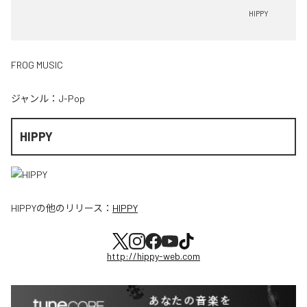
HIPPY
FROG MUSIC
ジャンル：
J-Pop
HIPPY
HIPPY
の他のリリース：
HIPPY
http://hippy-web.com