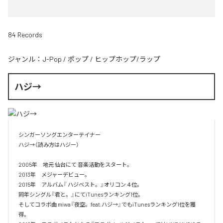
84 Records
ジャンル：
J-Pop
/
ポップ
/
ヒップホップ/ラップ
ハジ→
シンガーソングエンターテイナー

ハジ→（読み方はハジー）

2005年　地元 仙台にて 音楽活動をスタート。

2013年　メジャーデビュー。

2015年　アルバム『 ハジベスト。』オリコン４位。

同年シングル『君と。』にてiTunesランキング1位。

そしてコラボ曲 miwa『夜空。feat.ハジ→』でもiTunesランキング1位を獲
得。
