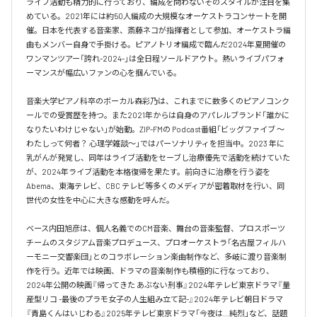
ライブ活動も精力的に行っており、編成を問わないそのスタイルが注目を集
めている。2021年には約50人編成の大規模なオーケストラコンサートを開
催。日本を代表する音楽家、斎藤ネコが指揮者として参加、オーケストラ編
曲もメンバー自身で手掛ける。ピアノトリオ編成で臨んだ2024年夏開催の
ワンマンツアー「誇れ-2024-」は全日程ソールドアウト。熱いライブパフォ
ーマンスが幅広いファンの心を掴んでいる。

音楽大学ピアノ科卒のボーカル森彩乃は、これまでに数多くのピアノコンク
ールでの受賞歴を持つ。また2021年からは自身のアパレルブランド「誰かに
なりたいわけじゃない」が始動。ZIP-FMの Podcast番組「ビッグファイブ 〜
わたしって何者？ 心理学雑談〜」ではパーソナリティを担当中。2023 年に
乳がんが発覚し、同年はライブ活動をセーブし治療優先で活動を続けていた
が、2024年ライブ活動を本格復帰を果たす。前向きに治療を行う姿を
Abema、東海テレビ、CBC テレビ等多くのメディアが密着取材を行い、同
世代の女性を中心に大きな感動を呼んだ。

ベース内田旭彦は、個人名義でのCM音楽、舞台の音楽監督、プロスポーツ
チームのスタジアム音楽プロデュース、プロオーケストラ「名古屋フィルハ
ーモニー交響楽団」とのコラボレーション楽曲制作など、多岐に渡り音楽制
作を行う。近年では映画、ドラマの音楽制作も積極的に行なっており、
2024年公開の映画『帰ってきた あぶない刑事』2024年テレビ東京ドラマ『量
産型リコ -最後のプラモ女子の人生組み立て記-』2024年テレビ朝日ドラマ
『青島くんはいじわる』2025年テレビ東京ドラマ「今夜は…純烈」など、話題