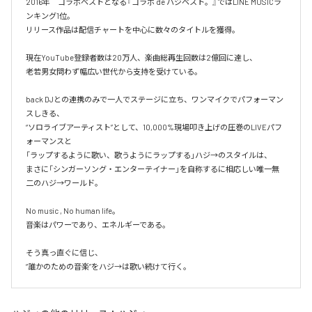
2016年　コラボベストとなる『コラボ de ハジベスト。』ではLINE MUSICラ
ンキング1位。

リリース作品は配信チャートを中心に数々のタイトルを獲得。

現在YouTube登録者数は20万人、楽曲総再生回数は2億回に達し、

老若男女問わず幅広い世代から支持を受けている。 

back DJとの連携のみで一人でステージに立ち、ワンマイクでパフォーマン
スしきる、

“ソロライブアーティスト”として、10,000%現場叩き上げの圧巻のLIVEパフ
ォーマンスと

「ラップするように歌い、歌うようにラップする」ハジ→のスタイルは、

まさに「シンガーソング・エンターテイナー」を自称するに相応しい唯一無
二のハジ→ワールド。

No music , No human life。

音楽はパワーであり、エネルギーである。

そう真っ直ぐに信じ、
