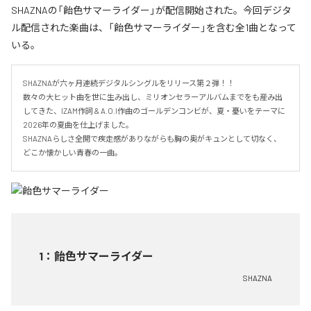
SHAZNAの「飴色サマーライダー」が配信開始された。今回デジタ
ル配信された楽曲は、「飴色サマーライダー」を含む全1曲となって
いる。
SHAZNAが六ヶ月連続デジタルシングルをリリース第２弾！！

数々の大ヒット曲を世に生み出し、ミリオンセラーアルバムまでをも産み出
してきた、IZAM作詞 & A.O.I作曲のゴールデンコンビが、夏・憂いをテーマに
2026年の夏曲を仕上げました。

SHAZNAらしさ全開で疾走感がありながらも胸の奥がキュンとして切なく、
どこか懐かしい青春の一曲。
1
：
飴色サマーライダー
SHAZNA