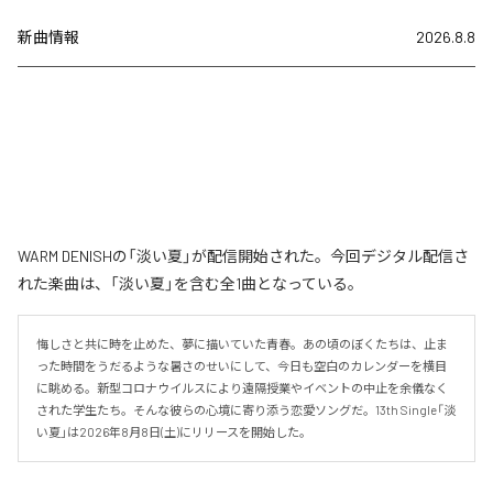
新曲情報
2026.8.8
WARM DENISHの「淡い夏」が配信開始された。今回デジタル配信さ
れた楽曲は、「淡い夏」を含む全1曲となっている。
悔しさと共に時を止めた、夢に描いていた青春。あの頃のぼくたちは、止ま
った時間をうだるような暑さのせいにして、今日も空白のカレンダーを横目
に眺める。新型コロナウイルスにより遠隔授業やイベントの中止を余儀なく
された学生たち。そんな彼らの心境に寄り添う恋愛ソングだ。13th Single「淡
い夏」は2026年8月8日(土)にリリースを開始した。