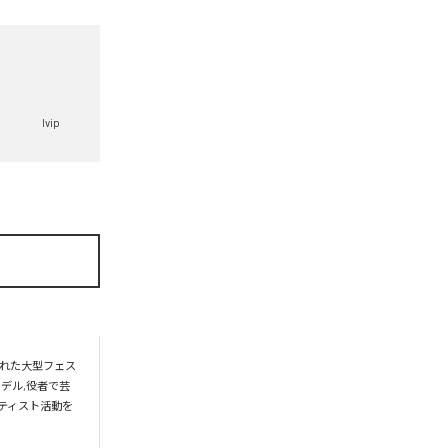
Ivip
われた大型フェス
デル,役者で芸
ーティスト活動を