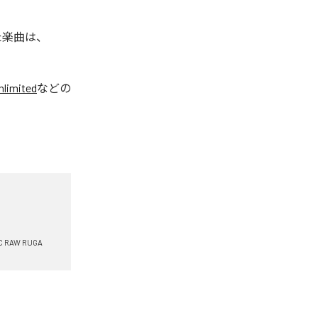
れた楽曲は、
limited
などの
C RAW RUGA