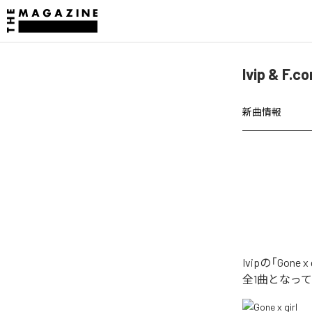
Ivip & F
新曲情報
Ivipの「Go
全1曲となっ