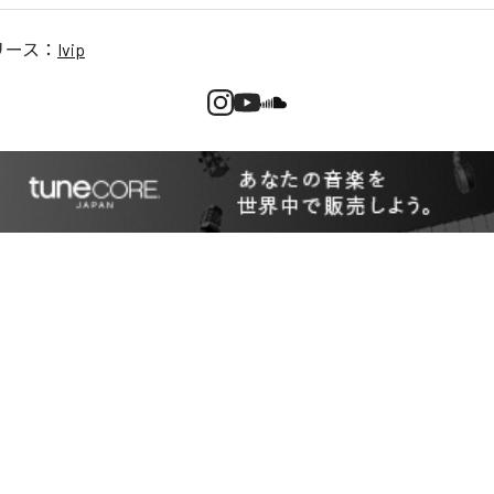
リース：
Ivip