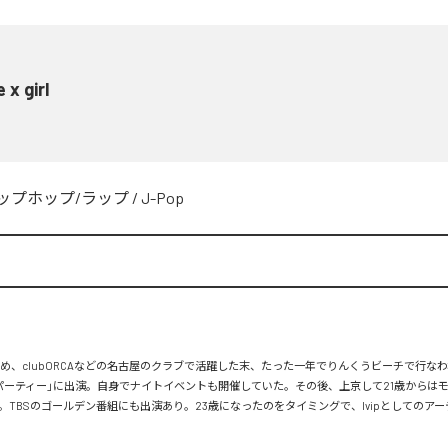
 x girl
ップホップ/ラップ
/
J-Pop
を始め、clubORCAなどの名古屋のクラブで活躍した末、たった一年でりんくうビーチで行な
パーティー」に出演。自身でナイトイベントも開催していた。その後、上京して21歳からはモ
。TBSのゴールデン番組にも出演あり。23歳になったのをタイミングで、Ivipとしてのア