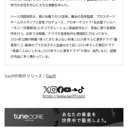
世代の女性を中心に大きな感動を呼んだ。

ベース内田旭彦は、個人名義でのCM音楽、舞台の音楽監督、プロスポーツ
チームのスタジアム音楽プロデュース、プロオーケストラ「名古屋フィルハ
ーモニー交響楽団」とのコラボレーション楽曲制作など、多岐に渡り音楽制
作を行う。近年では映画、ドラマの音楽制作も積極的に行なっており、
2024年公開の映画『帰ってきた あぶない刑事』2024年テレビ東京ドラマ『量
産型リコ -最後のプラモ女子の人生組み立て記-』2024年テレビ朝日ドラマ
『青島くんはいじわる』2025年テレビ東京ドラマ「今夜は…純烈」など、話題
の作品に多く携わっている。
Qaijff
の他のリリース：
Qaijff
https://www.qaijff.com/