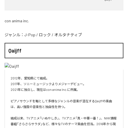
con anima inc.
ジャンル：
J-Pop
/
ロック
/
オルタナティブ
Qaijff
2012年、愛知県にて結成。

2017年、ソニーミュージックよりメジャーデビュー。

2021年に独立し、現在はcon anima Inc.に所属。

ピアノサウンドを軸として多様なジャンルの音楽が混在するQaijffの楽曲
は、高い強度の音楽性と独自性を持つ。

結成以来、TVアニメ「いぬやしき」、TVアニメ「真・中華一番！」、NHK情報
番組「さらさらサラダ」など、様々なTVのテーマ楽曲を担当。2016年から現