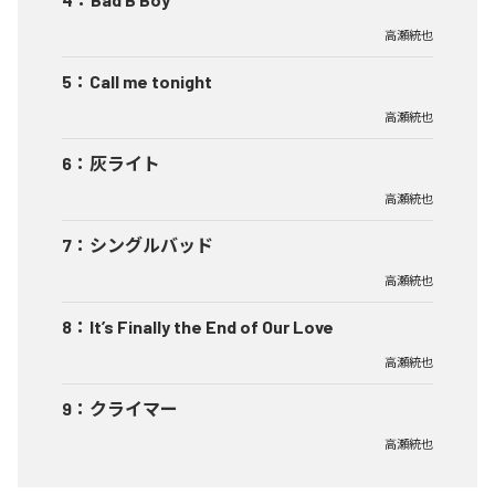
高瀬統也
5
：
Call me tonight
高瀬統也
6
：
灰ライト
高瀬統也
7
：
シングルバッド
高瀬統也
8
：
It’s Finally the End of Our Love
高瀬統也
9
：
クライマー
高瀬統也