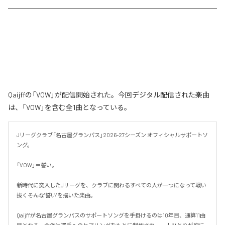
Qaijffの「VOW」が配信開始された。今回デジタル配信された楽曲
は、「VOW」を含む全1曲となっている。
Jリーグクラブ「名古屋グランパス」2026-27シーズン オフィシャルサポートソ
ング。

「VOW」＝誓い。

新時代に突入したJリーグを、クラブに関わるすべての人が一つになって戦い
抜く――そんな"誓い"を描いた楽曲。

Qaijffが名古屋グランパスのサポートソングを手掛けるのは10年目、通算11曲