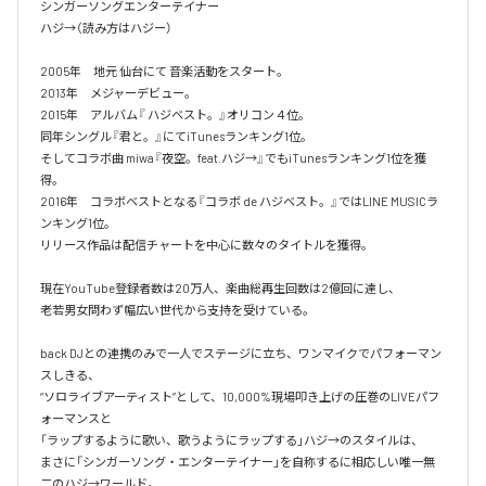
シンガーソングエンターテイナー

ハジ→（読み方はハジー）

2005年　地元 仙台にて 音楽活動をスタート。

2013年　メジャーデビュー。

2015年　アルバム『 ハジベスト。』オリコン４位。

同年シングル『君と。』にてiTunesランキング1位。

そしてコラボ曲 miwa『夜空。feat.ハジ→』でもiTunesランキング1位を獲
得。

2016年　コラボベストとなる『コラボ de ハジベスト。』ではLINE MUSICラ
ンキング1位。

リリース作品は配信チャートを中心に数々のタイトルを獲得。

現在YouTube登録者数は20万人、楽曲総再生回数は2億回に達し、

老若男女問わず幅広い世代から支持を受けている。 

back DJとの連携のみで一人でステージに立ち、ワンマイクでパフォーマン
スしきる、

“ソロライブアーティスト”として、10,000%現場叩き上げの圧巻のLIVEパフ
ォーマンスと

「ラップするように歌い、歌うようにラップする」ハジ→のスタイルは、

まさに「シンガーソング・エンターテイナー」を自称するに相応しい唯一無
二のハジ→ワールド。
