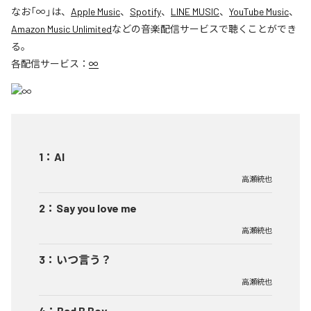
なお「
∞
」は、
Apple Music
、
Spotify
、
LINE MUSIC
、
YouTube Music
、
Amazon Music Unlimited
などの音楽配信サービスで聴くことができ
る。
各配信サービス：
∞
1
：
AI
高瀬統也
2
：
Say you love me
高瀬統也
3
：
いつ言う？
高瀬統也
4
：
Bad B Boy