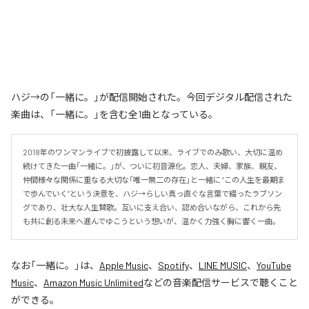
ハジ→の「一緒に。」が配信開始された。今回デジタル配信された
楽曲は、「一緒に。」を含む全1曲となっている。
2018年のワンマンライブで初披露して以来、ライブでのみ歌い、大切に温め
続けてきた一曲「一緒に。」が、ついに初音源化。恋人、夫婦、家族、親友、
仲間――様々な関係に重なる大切な「唯一無二の存在」と一緒に “この人生を最期ま
で歩んでいく”という決意を、ハジ→らしい真っ直ぐな言葉で綴ったラブソン
グであり、壮大な人生賛歌。互いに支え合い、認め合いながら、これから先
も共に創る未来へ進んでゆこうという想いが、温かく力強く胸に響く一曲。
なお「
一緒に。
」は、
Apple Music
、
Spotify
、
LINE MUSIC
、
YouTube
Music
、
Amazon Music Unlimited
などの音楽配信サービスで聴くこと
ができる。