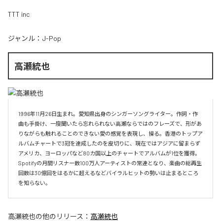
TTT inc
ジャンル：
J-Pop
高瀬統也
1996年11月26日生まれ。愛知県出身のシンガーソングライター。作詞・作
曲も手掛け、一度聞いたら忘れられない高瀬ならではのフレーズで、形があ
りながらも触れることのできない愛の感覚を表現し、操る。香港のトップア
ルバムチャートで3冠を達成したのを皮切りに、現在ではアジアに留まらず
アメリカ、ヨーロッパなど80カ国以上のチャートでアルバムが1位を獲得。
Spotifyの月間リスナー数100万人アーティストの常連となり、楽曲の総再生
回数は30億回をはるかに超えるなどバイラルヒットの勢いは止まるところ
を知らない。
高瀬統也
の他のリリース：
高瀬統也