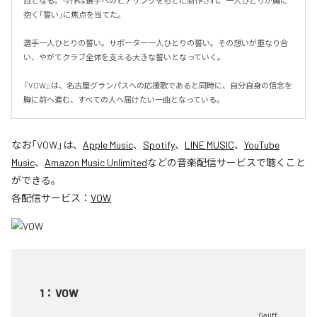
目となる。今作は選手へのヒアリングをもとに制作され、一人ひとりが胸に
抱く「誓い」に焦点を当てた。

選手一人ひとりの誓い。サポーター一人ひとりの誓い。その想いが重なり合
い、やがてクラブ全体を支える大きな誓いとなっていく。

『VOW』は、名古屋グランパスへの応援歌であると同時に、自分自身の信念を
胸に前へ進む、すべての人へ届けたい一曲となっている。
なお「
VOW
」は、
Apple Music
、
Spotify
、
LINE MUSIC
、
YouTube
Music
、
Amazon Music Unlimited
などの音楽配信サービスで聴くこと
ができる。
各配信サービス：
VOW
1
：
VOW
Qaijff