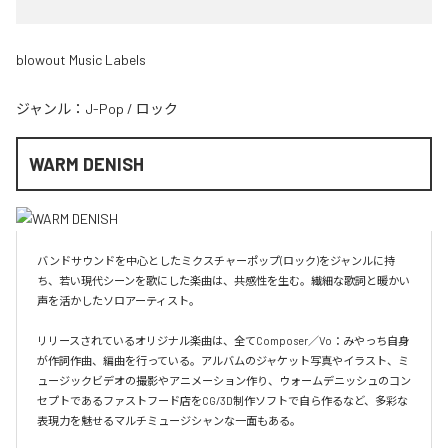
blowout Music Labels
ジャンル：
J-Pop
/
ロック
WARM DENISH
バンドサウンドを中心としたミクスチャーポップ(ロック)をジャンルに持
ち、若い現代シーンを歌にした楽曲は、共感性を生む。繊細な歌詞と暖かい
声を活かしたソロアーティスト。

リリースされているオリジナル楽曲は、全てComposer／Vo：みやっち自身
が作詞作曲、編曲を行っている。アルバムのジャケット写真やイラスト、ミ
ュージックビデオの撮影やアニメーション作り、ウォームデニッシュのコン
セプトであるファストフード店をCG/3D制作ソフトで自ら作るなど、多彩な
表現力を魅せるマルチミュージシャンな一面もある。
