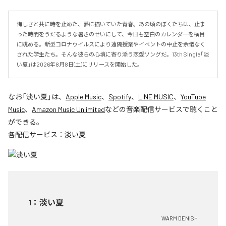
悔しさと共に時を止めた、夢に描いていた青春。あの頃のぼくたちは、止ま
った時間をうだるような暑さのせいにして、今日も空白のカレンダーを横目
に眺める。新型コロナウイルスにより遠隔授業やイベントの中止を余儀なく
された学生たち。そんな彼らの心境に寄り添う恋愛ソングだ。13th Single「淡
い夏」は2026年8月8日(土)にリリースを開始した。
なお「
淡い夏
」は、
Apple Music
、
Spotify
、
LINE MUSIC
、
YouTube
Music
、
Amazon Music Unlimited
などの音楽配信サービスで聴くこと
ができる。
各配信サービス：
淡い夏
1
：
淡い夏
WARM DENISH