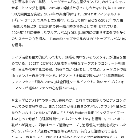
在に至るまでの10年間、Jリーグチーム「名古屋グランパス」のオフィシャル
サポートソングを担当。2023年の楽曲「たぎってしかたないわ」はTikTokで
100万回再生を突破。2024年の楽曲「誇れ」は、ZIP-FMオフィシャルチャー
ト「ZIP-HOT100」で見事１位を獲得。担当して10年目となる2025年の楽曲
「掴まえろ頂点を」は試合前の選手紹介時の音楽として使用されている。

2024年12月に発売したフルアルバム[YOKU]は国内に留まらず海外でも多く
のリスナーの心を掴み、iTunes Store ブラジルの”J-POPトップアルバム” 1位
を獲得。

ライブ活動も精力的に行っており、編成を問わないそのスタイルが注目を集
めている。2021年には約50人編成の大規模なオーケストラコンサートを開
催。日本を代表する音楽家、斎藤ネコが指揮者として参加、オーケストラ編
曲もメンバー自身で手掛ける。ピアノトリオ編成で臨んだ2024年夏開催の
ワンマンツアー「誇れ-2024-」は全日程ソールドアウト。熱いライブパフォ
ーマンスが幅広いファンの心を掴んでいる。

音楽大学ピアノ科卒のボーカル森彩乃は、これまでに数多くのピアノコンク
ールでの受賞歴を持つ。また2021年からは自身のアパレルブランド「誰かに
なりたいわけじゃない」が始動。ZIP-FMの Podcast番組「ビッグファイブ 〜
わたしって何者？ 心理学雑談〜」ではパーソナリティを担当中。2023 年に
乳がんが発覚し、同年はライブ活動をセーブし治療優先で活動を続けていた
が、2024年ライブ活動を本格復帰を果たす。前向きに治療を行う姿を
Abema、東海テレビ、CBC テレビ等多くのメディアが密着取材を行い、同