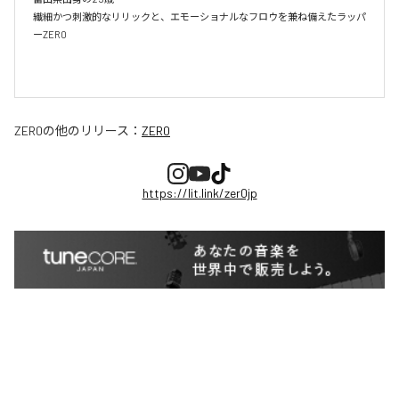
繊細かつ刺激的なリリックと、エモーショナルなフロウを兼ね備えたラッパ
ーZER0

ZER0
の他のリリース：
ZER0
https://lit.link/zer0jp