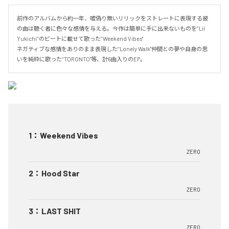
前作のアルバムから約一年、嘘偽り無いリリックをストレートに表現する彼
の曲は聴く者に色々な感情を与える。今作は簡単に手に出来ないものを’’Lil 
Yukichi’’のビートに載せて歌った’’Weekend Vibes''

ネガティブな感情をありのまま表現した’’Lonely Walk''仲間との夢や自身の思
いを純粋に歌った’’TORONTO''等、計6曲入りのEP。
1
：
Weekend Vibes
ZER0
2
：
Hood Star
ZER0
3
：
LAST SHIT
ZER0