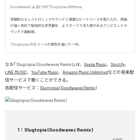
GoodwavezによるEYRIE「Slugtopia」のRemix。

実験的なエレクトロニックサウンドと複雑なビートワークを取り入れ、原曲
が描く奇妙で魅惑的な世界観を、よりダークで没入感のあるアンビエントサ
ウンドで再解釈。

「Slugtopia」のもう一つの景色を描いた一作。
なお「
Slugtopia (Goodwavez Remix)
」は、
Apple Music
、
Spotify
、
LINE MUSIC
、
YouTube Music
、
Amazon Music Unlimited
などの音楽配
信サービスで聴くことができる。
各配信サービス：
Slugtopia (Goodwavez Remix)
1
：
Slugtopia (Goodwavez Remix)
EYRIE