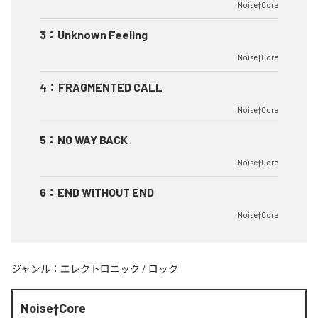
Noise†Core
3
：
Unknown Feeling
Noise†Core
4
：
FRAGMENTED CALL
Noise†Core
5
：
NO WAY BACK
Noise†Core
6
：
END WITHOUT END
Noise†Core
ジャンル：
エレクトロニック
/
ロック
Noise†Core