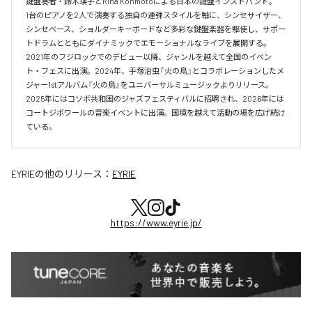
鍵盤奏者・鈴木瑛子とRina Kohmotoによる日本の鍵盤インストバンド。

1台のピアノを2人で演奏する独自の連弾スタイルを軸に、シンセサイザー、
シンセベース、ショルダーキーボードなど多彩な鍵盤楽器を駆使し、サポー
トドラムとともにダイナミックでエモーショナルなライブを展開する。

2021年のフジロックでのデビュー以降、ジャンルを越えて全国のイベン
ト・フェスに出演。2024年、手塚治虫『火の鳥』とコラボレーションしたメ
ジャー1stアルバム『火の鳥』をユニバーサルミュージックよりリリース。

2025年にはコソボ共和国のジャズフェスティバルに招聘され、2026年には
コートジボワールの音楽イベントに出演。国境を越えて活動の場を広げ続け
ている。​
EYRIE
の他のリリース：
EYRIE
https://www.eyrie.jp/