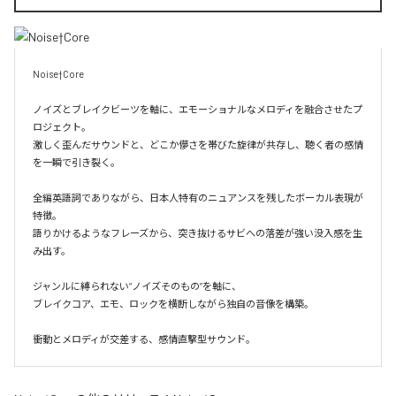
Noise†Core

ノイズとブレイクビーツを軸に、エモーショナルなメロディを融合させたプ
ロジェクト。

激しく歪んだサウンドと、どこか儚さを帯びた旋律が共存し、聴く者の感情
を一瞬で引き裂く。

全編英語詞でありながら、日本人特有のニュアンスを残したボーカル表現が
特徴。

語りかけるようなフレーズから、突き抜けるサビへの落差が強い没入感を生
み出す。

ジャンルに縛られない“ノイズそのもの”を軸に、

ブレイクコア、エモ、ロックを横断しながら独自の音像を構築。

衝動とメロディが交差する、感情直撃型サウンド。