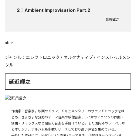
2
：
Ambient Improvisation Part.2
延近輝之
nbck
ジャンル：
エレクトロニック
/
オルタナティブ
/
インストゥルメン
タル
延近輝之
作曲家・音楽家。映画やドラマ、ドキュメンタリーのサウンドトラックをは
じめ、さまざまな分野のテーマ音楽や映像音楽、J-POPやアニソンの作曲・
編曲・リミックスなど幅広く音楽を手掛けている。また国内外のレーベルか
らオリジナルアルバムも多数リリースしており高い評価を集めている。

手掛けた作品には、NHK「ルソンの壷」テーマ音楽、伊勢丹キャンペーン音