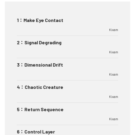
1
：
Make Eye Contact
Kixam
2
：
Signal Degrading
Kixam
3
：
Dimensional Drift
Kixam
4
：
Chaotic Creature
Kixam
5
：
Return Sequence
Kixam
6
：
Control Layer