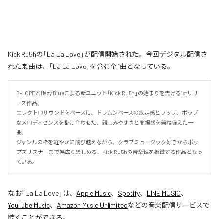
Kick Ru5hの「La La Love」が配信開始された。今回デジタル配信さ
れた楽曲は、「La La Love」を含む全1曲となっている。
B-HOPEとHazy Blueによる新ユニット「Kick Ru5h」の始まりを告げる1stリリ
ース作品。

エレクトロサウンドをベースに、ドラムンベースの疾走感とラップ、ポップ
なメロディセンスを掛け合わせた、親しみやすさと高揚感を兼ね備えた一
曲。

ジャンルの枠を軽やかに飛び越えながら、クラブミュージック好きからポッ
プスリスナーまで幅広く楽しめる、Kick Ru5hの音楽性を象徴する作品となっ
ている。
なお「
La La Love
」は、
Apple Music
、
Spotify
、
LINE MUSIC
、
YouTube Music
、
Amazon Music Unlimited
などの音楽配信サービスで
聴くことができる。