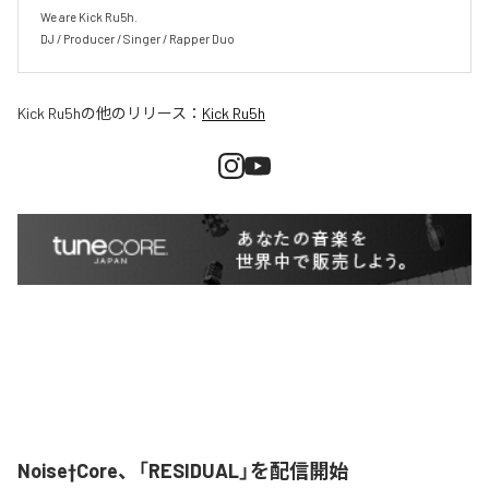
We are Kick Ru5h.

DJ / Producer / Singer / Rapper Duo
Kick Ru5h
の他のリリース：
Kick Ru5h
Noise†Core、「RESIDUAL」を配信開始