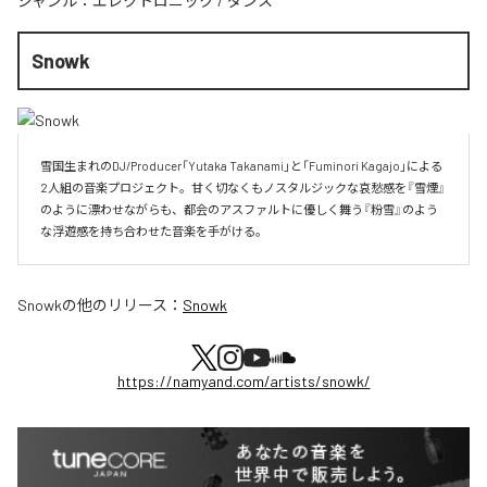
ジャンル：
エレクトロニック
/
ダンス
Snowk
雪国生まれのDJ/Producer「Yutaka Takanami」と「Fuminori Kagajo」による
2人組の音楽プロジェクト。甘く切なくもノスタルジックな哀愁感を『雪煙』
のように漂わせながらも、都会のアスファルトに優しく舞う『粉雪』のよう
な浮遊感を持ち合わせた音楽を手がける。
Snowk
の他のリリース：
Snowk
https://namyand.com/artists/snowk/