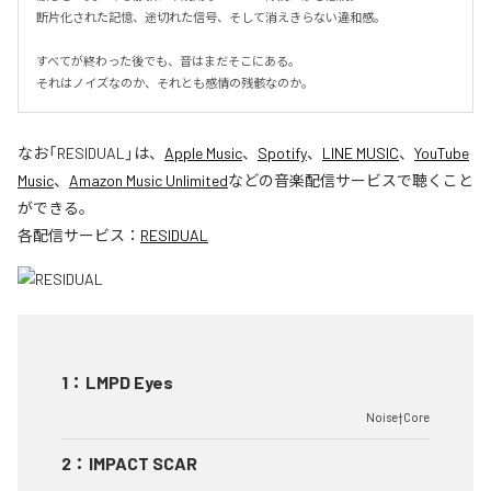
断片化された記憶、途切れた信号、そして消えきらない違和感。

すべてが終わった後でも、音はまだそこにある。

それはノイズなのか、それとも感情の残骸なのか。
なお「
RESIDUAL
」は、
Apple Music
、
Spotify
、
LINE MUSIC
、
YouTube
Music
、
Amazon Music Unlimited
などの音楽配信サービスで聴くこと
ができる。
各配信サービス：
RESIDUAL
1
：
LMPD Eyes
Noise†Core
2
：
IMPACT SCAR