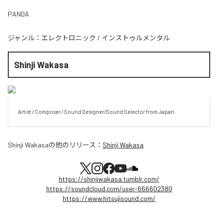
PANDA
ジャンル：
エレクトロニック
/
インストゥルメンタル
Shinji Wakasa
Artist / Composer / Sound Designer/Sound Selector from Japan.
Shinji Wakasa
の他のリリース：
Shinji Wakasa
https://shinjiwakasa.tumblr.com/
https://soundcloud.com/user-666602380
https://www.hitsujisound.com/