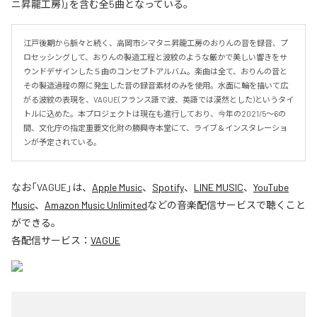
ニ昇龍工房)」を含む全5曲となっている。
江戸後期から脈々と続く、高岡市シマタニ昇龍工房のおりんの音を録音、プ
ロセッシングして、おりんの製造工程と波紋のような厳かで美しい響きをサ
ウンドデザインした５曲のコンセプトアルバム。楽曲は全て、おりんの音と
その製造過程の際に発生した音の録音素材のみを使用。水面に輪を描いて広
がる波紋の表現を、VAGUE(フランス語で波、英語では漠然とした)というタイ
トルに込めた。本プロジェクトは現在も進行しており、今年の2021/5〜6の
間、文化庁の指定重要文化財の勝興寺本堂にて、ライブ＆インスタレーショ
ンが予定されている。
なお「
VAGUE
」は、
Apple Music
、
Spotify
、
LINE MUSIC
、
YouTube
Music
、
Amazon Music Unlimited
などの音楽配信サービスで聴くこと
ができる。
各配信サービス：
VAGUE