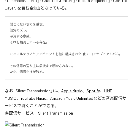
「Dimensional Drift」「Chaotic Creature」「Return Sequence」「Control
Layer」を含む全6曲となっている。
聞こえない信号を受信。

知覚のズレ。

漂流する意識。

それを観測している存在。

ミニマルテクノとアンビエントを軸に構成された6曲のコンセプトアルバム。

その信号の送り主は最後まで明かされない。

ただ、信号だけが残る。
なお「
Silent Transmission
」は、
Apple Music
、
Spotify
、
LINE
MUSIC
、
YouTube Music
、
Amazon Music Unlimited
などの音楽配信サ
ービスで聴くことができる。
各配信サービス：
Silent Transmission