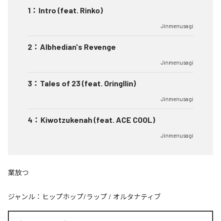
1
：
Intro (feat. Rinko)
Jinmenusagi
2
：
Albhedian's Revenge
Jinmenusagi
3
：
Tales of 23 (feat. Oringllin)
Jinmenusagi
4
：
Kiwotzukenah (feat. ACE COOL)
Jinmenusagi
業放つ
ジャンル：
ヒップホップ/ラップ
/
オルタナティブ