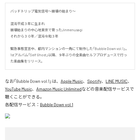
バッドトリップ電気信号〜崩壊の始まり〜

混沌平成３年に生まれ

崩壊始まりの中心地東京で育ったJinmenusagi

それから３０年／混沌令和３年

緊急事態宣言中、都内マンションの一角にて制作した「Bubble Down vol.1」。

1stアルバム「Self Ghost」以降、９年ぶりの全楽曲セルフプロデュースで行っ
た楽曲集をリリース。
なお「
Bubble Down vol.1
」は、
Apple Music
、
Spotify
、
LINE MUSIC
、
YouTube Music
、
Amazon Music Unlimited
などの音楽配信サービスで
聴くことができる。
各配信サービス：
Bubble Down vol.1