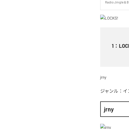
Radio Jingle & 
1
：
LOC
jrny
ジャンル：
イ
jrny