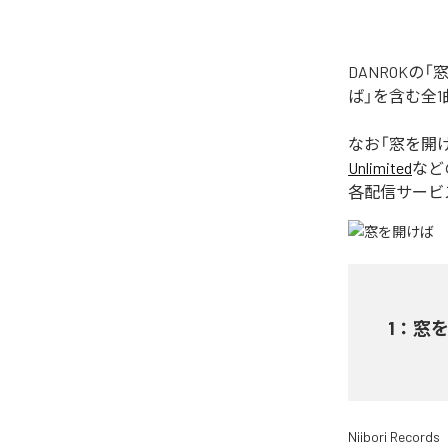
DANROK
ば」を含む全
なお「
窓を開
Unlimited
など
各配信サービ
1
：
窓
Niibori Records