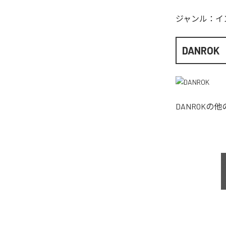
ジャンル：
イ
DANROK
DANROK
の他