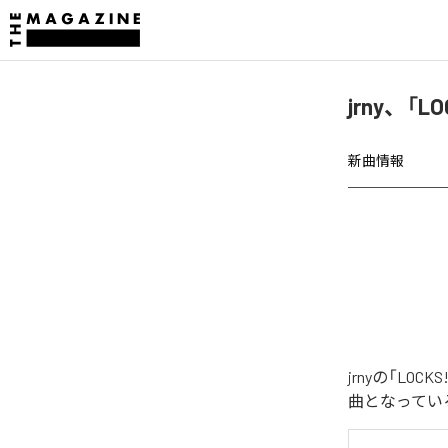
jrny、「
新曲情報
jrnyの「L
曲となってい