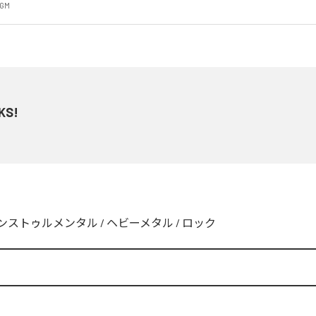
BGM
KS!
ンストゥルメンタル
/
ヘビーメタル
/
ロック