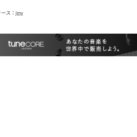
リース：
jrny