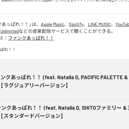
・紫藤尚世ひきいるAAAPREと松田純一コラボによるテーマソンング第３弾は極上のラグジ
クあっぱれ！！
」は、
Apple Music
、
Spotify
、
LINE MUSIC
、
YouTub
Unlimited
などの音楽配信サービスで聴くことができる。
ス：
ファンクあっぱれ！！
クあっぱれ！！ (feat. Natalia D, PACIFIC PALETTE
) [ラグジュアリーバージョン]
ンクあっぱれ！！ (feat. Natalia D, SHITOファミリー 
) [スタンダードバージョン]