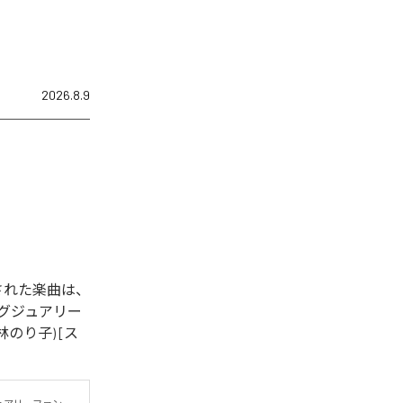
2026.8.9
された楽曲は、
) [ラグジュアリー
海林のり子) [ス