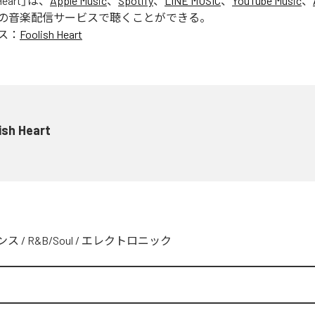
Heart
」は、
Apple Music
、
Spotify
、
LINE MUSIC
、
YouTube Music
、
の音楽配信サービスで聴くことができる。
ス：
Foolish Heart
ish Heart
ンス
/
R&B/Soul
/
エレクトロニック