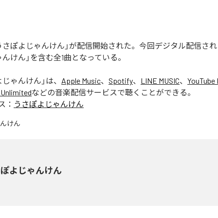
うさぽよじゃんけん」が配信開始された。今回デジタル配信され
ゃんけん」を含む全1曲となっている。
よじゃんけん
」は、
Apple Music
、
Spotify
、
LINE MUSIC
、
YouTube 
Unlimited
などの音楽配信サービスで聴くことができる。
ス：
うさぽよじゃんけん
さぽよじゃんけん