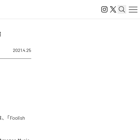
始
2021.4.25
「Foolish