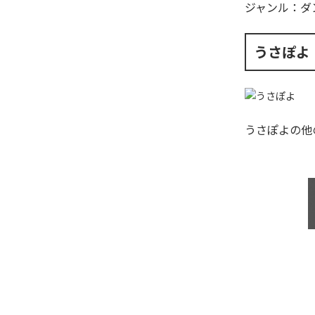
ジャンル：
ダ
うさぽよ
うさぽよ
の他