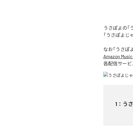
うさぽよの「
「うさぽよじ
なお「
うさぽ
Amazon Music 
各配信サービ
1
：
う