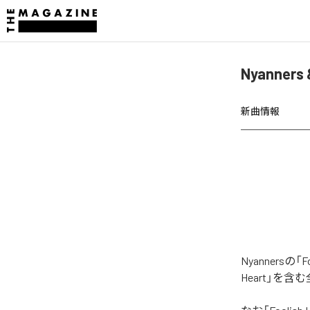
Nyanners
新曲情報
Nyanners
Heart」を