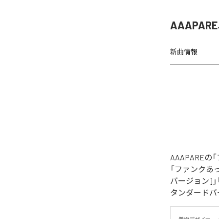
AAAPA
新曲情報
AAAPAR
「ファンクあっぱれ！
バージョン]」「フ
タンダードバ