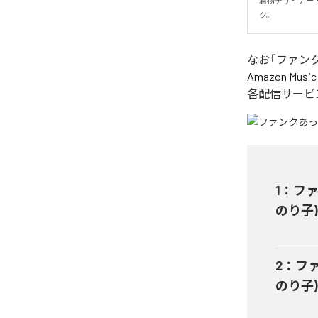
着物デザイナー
ク。
なお「
ファン
Amazon Music 
各配信サービ
1
：
ファン
のり子
2
：
ファ
のり子