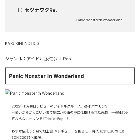
1
：
セツナワタRe:
Panic Monster !n Wonderland
KABUKIMONO'DOGs
ジャンル：
アイドル(女性)
/
J-Pop
Panic Monster !n Wonderland
2022年11月16日デビューのアイドルグループ。通称"パニモン"。

可愛いからかっこいいまで幅広い楽曲の中に仕掛けられた悪戯。一筋縄じゃ
終わらないサウンド『Trick or Pop』！

わずか結成５ヶ月で地上波TVレギュラーを担当し、1年たたずにSUMMER 
SONIC2023へ出演。
