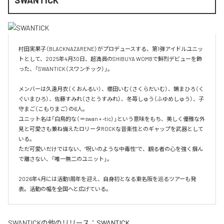
SWANTICK
村田実果子（BLACKNAZARENE）がプロデュースする、第1弾アイドルユニッ
トとして、2025年4月30日、超満員のSHIBUYA WOMBで鮮烈デビューを飾
った、「SWANTICK（スワンチック）」。

メンバーは久遠月衣（くおんるい）、櫻田いむ（さくらだいむ）、鵠まひろ（く
ぐいまひろ）、佐藤すみれ（さとうすみれ）、冬苺しゅう（ふゆめしゅう）、子
守まご（こもりまご）の6人。

ユニット名は「白鳥的な（＝swan + -tic）」という意味をもち、美しく優雅な外
見と可愛さも兼ね備えたロリータROCKな音楽性とのギャップを武器として
いる。

ただ可愛いだけではない、“呪いのような中毒性”で、観る者の心を強く掴ん
で離さない、「唯一無二のユニット」。

2026年4月には活動1周年を迎え、自身初となる東名阪を巡るツアーも発
表。活動の幅を全国へと広げている。
SWANTICK
の他のリリース：
SWANTICK