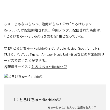
ちゅーじゃないもんっ、治癒だもん！♡の「とろけちゅ〜
Re:bido♡」が配信開始された。今回デジタル配信された楽曲は、
「とろけちゅ〜Re:bido♡」を含む全1曲となっている。
なお「
とろけちゅ〜Re:bido♡
」は、
Apple Music
、
Spotify
、
LINE
MUSIC
、
YouTube Music
、
Amazon Music Unlimited
などの音楽配信サ
ービスで聴くことができる。
各配信サービス：
とろけちゅ〜Re:bido♡
1
：
とろけちゅ〜Re:bido♡
ちゅーじゃないもんっ、治癒だもん！♡