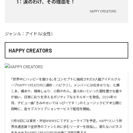
1
：
涙のわけ、その理由を！
HAPPY CREATORS
ジャンル：
アイドル(女性)
HAPPY CREATORS
「世界中にハッピーを届ける」をコンセプトに結成された6人組アイドルグル
ープHAPPY CREATORS（通称：ハピクリ）。メンバーには松本せりな、七瀬
こあ、橘あや、楠森しゅり、小鈴かれん、逢川あいといった個性豊かな面々
が揃い、日常に彩りを添えるポジティブなエネルギーを発信。2024年10
月、デビュー曲「きみのせいではっぴーです！」のミュージックビデオ公開と
同時に、各サブスクリプションサービスで配信を開始。

11月16日には東京・渋谷WWWXにてデビューライブを予定。HAPPYという世
界共通言語で全世界のファンと共に歩むリーダーを目指し、新たなハピネス
を生み出すHAPPY CREATORSの今後に注目が集まる。