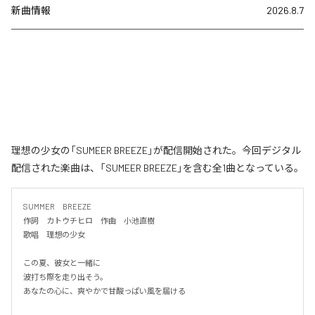
新曲情報
2026.8.7
理想の少女の「SUMEER BREEZE」が配信開始された。今回デジタル
配信された楽曲は、「SUMEER BREEZE」を含む全1曲となっている。
SUMMER　BREEZE

作詞　カトウチヒロ　作曲　小池直樹

歌唱　理想の少女

この夏、彼女と一緒に

波打ち際を走り出そう。

あなたの心に、爽やかで甘酸っぱい風を届ける
