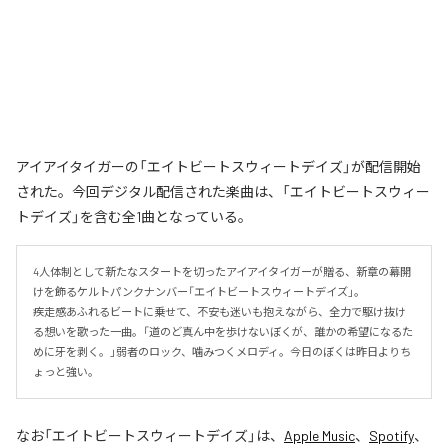
アイアイタイガーの「エイトビートスウィートデイズ」が配信開始
された。今回デジタル配信された楽曲は、「エイトビートスウィー
トデイズ」を含む全1曲となっている。
4人体制として新たなスタートを切ったアイアイタイガーが贈る、新章の幕開
けを飾るケルトパンクナンバー「エイトビートスウィートデイズ」。

疾走感あふれるビートに乗せて、不安も迷いも抱えながら、全力で駆け抜け
る想いを歌った一曲。「道のど真ん中を歩けないぼくが、誰かの希望になるた
めに牙を剥く。」弱者のロック、噛みつくメロディ。今日のぼくは昨日よりち
ょっと強い。
なお「
エイトビートスウィートデイズ
」は、
Apple Music
、
Spotify
、