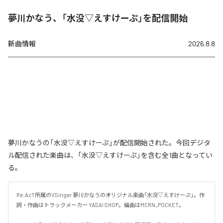
夢川かなう、「水没▽えすけーぷ」を配信開始
新曲情報
2026.8.8
夢川かなうの「水没▽えすけーぷ」が配信開始された。今回デジタ
ル配信された楽曲は、「水没▽えすけーぷ」を含む全1曲となってい
る。
Re:AcT所属のVSinger 夢川かなうのオリジナル楽曲「水没▽えすけーぷ」。作
詞・作曲はトラックメーカー YASAI SHOP。編曲はMCRN_POCKET。
