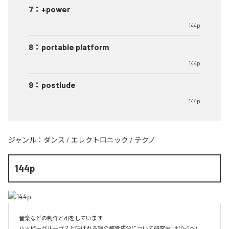
7
：
+power
144p
8
：
portable platform
144p
9
：
postlude
144p
ジャンル：
ダンス
/
エレクトロニック
/
テクノ
144p
音楽などの制作とdjをしています 

ハッピーグルーヴ？と呼ばれる謎の感覚成分について研究中_￠(0-0ヘ)