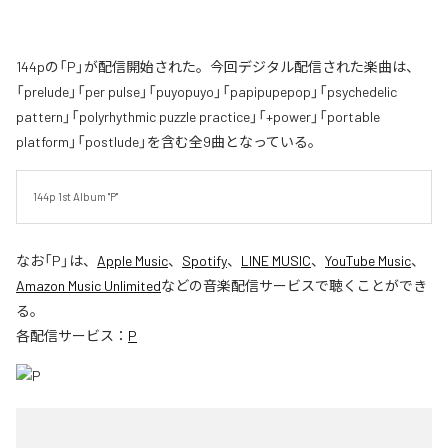
144pの「P」が配信開始された。今回デジタル配信された楽曲は、
「prelude」「per pulse」「puyopuyo」「papipupepop」「psychedelic
pattern」「polyrhythmic puzzle practice」「+power」「portable
platform」「postlude」を含む全9曲となっている。
144p 1st Album "P"
なお「
P
」は、
Apple Music
、
Spotify
、
LINE MUSIC
、
YouTube Music
、
Amazon Music Unlimited
などの音楽配信サービスで聴くことができ
る。
各配信サービス：
P