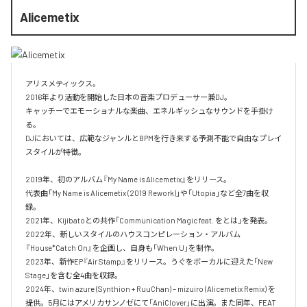
Alicemetix
アリスメティックス。

2016年より活動を開始した日本の音楽プロデューサー兼DJ。

キャッチーでエモーショナルな楽曲、エネルギッシュなサウンドを手掛け
る。

DJにおいては、広範なジャンルとBPMを行き来する予測不能で自由なプレイ
スタイルが特徴。​

2019年、初のアルバム『My Name is Alicemetix』をリリース。

代表曲「My Name is Alicemetix (2019 Rework)」や「Utopia」など全7曲を収
録。

2021年、Kijibatoとの共作「Communication Magic feat. をとは」を発表。

2022年、新しいスタイルのハウスコンピレーション・アルバム
『House*Catch On』を企画し、自身も「When U」を制作。

2023年、新作EP『Air Stamp』をリリース。うぐをボーカルに迎えた「New 
Stage」を含む全4曲を収録。

2024年、twin azure (Synthion + RuuChan) – mizuiro (Alicemetix Remix) を
提供。5月にはアメリカサンノゼにて「AniClover」に出演。また同年、FEAT