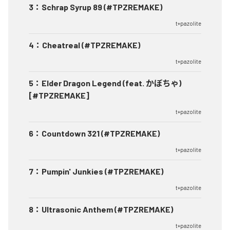
3
：
Schrap Syrup 89 (#TPZREMAKE)
t+pazolite
4
：
Cheatreal (#TPZREMAKE)
t+pazolite
5
：
Elder Dragon Legend (feat. かぼちゃ)
[#TPZREMAKE]
t+pazolite
6
：
Countdown 321 (#TPZREMAKE)
t+pazolite
7
：
Pumpin' Junkies (#TPZREMAKE)
t+pazolite
8
：
Ultrasonic Anthem (#TPZREMAKE)
t+pazolite