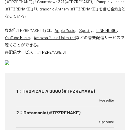
[#TPZREMAKE]」「Countdown 321 (#TPZREMAKE)」「Pumpin' Junkies
(#TPZREMAKE)」「Ultrasonic Anthem (#TPZREMAKE)」を含む全8曲と
なっている。
なお「
#TPZREMAKE 01
」は、
Apple Music
、
Spotify
、
LINE MUSIC
、
YouTube Music
、
Amazon Music Unlimited
などの音楽配信サービスで
聴くことができる。
各配信サービス：
#TPZREMAKE 01
1
：
TROPICAL A GOGO (#TPZREMAKE)
t+pazolite
2
：
Datamania (#TPZREMAKE)
t+pazolite