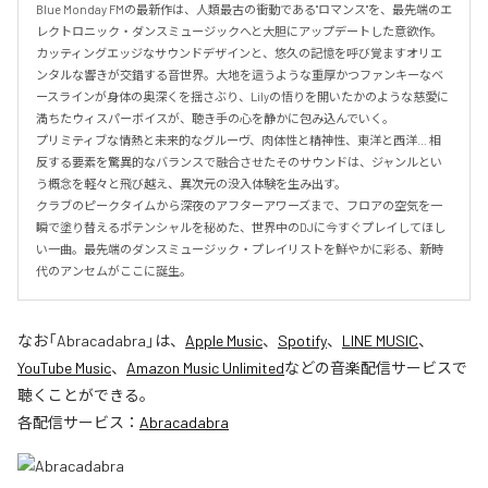
Blue Monday FMの最新作は、人類最古の衝動である"ロマンス"を、最先端のエ
レクトロニック・ダンスミュージックへと大胆にアップデートした意欲作。
カッティングエッジなサウンドデザインと、悠久の記憶を呼び覚ますオリエ
ンタルな響きが交錯する音世界。大地を這うような重厚かつファンキーなベ
ースラインが身体の奥深くを揺さぶり、Lilyの悟りを開いたかのような慈愛に
満ちたウィスパーボイスが、聴き手の心を静かに包み込んでいく。

プリミティブな情熱と未来的なグルーヴ、肉体性と精神性、東洋と西洋… 相
反する要素を驚異的なバランスで融合させたそのサウンドは、ジャンルとい
う概念を軽々と飛び越え、異次元の没入体験を生み出す。

クラブのピークタイムから深夜のアフターアワーズまで、フロアの空気を一
瞬で塗り替えるポテンシャルを秘めた、世界中のDJに今すぐプレイしてほし
い一曲。最先端のダンスミュージック・プレイリストを鮮やかに彩る、新時
代のアンセムがここに誕生。
なお「
Abracadabra
」は、
Apple Music
、
Spotify
、
LINE MUSIC
、
YouTube Music
、
Amazon Music Unlimited
などの音楽配信サービスで
聴くことができる。
各配信サービス：
Abracadabra