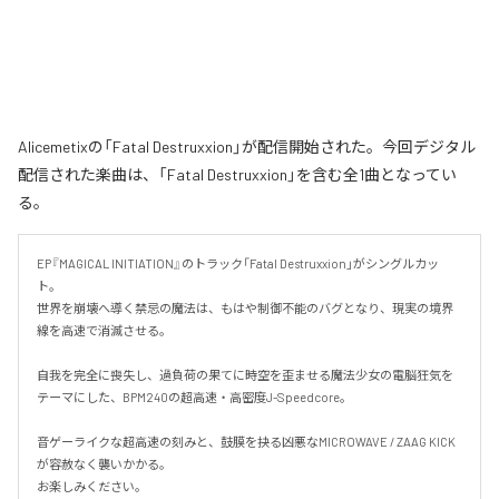
Alicemetixの「Fatal Destruxxion」が配信開始された。今回デジタル
配信された楽曲は、「Fatal Destruxxion」を含む全1曲となってい
る。
EP『MAGICAL INITIATION』のトラック「Fatal Destruxxion」がシングルカッ
ト。

世界を崩壊へ導く禁忌の魔法は、もはや制御不能のバグとなり、現実の境界
線を高速で消滅させる。

自我を完全に喪失し、過負荷の果てに時空を歪ませる魔法少女の電脳狂気を
テーマにした、BPM240の超高速・高密度J-Speedcore。

音ゲーライクな超高速の刻みと、鼓膜を抉る凶悪なMICROWAVE / ZAAG KICK
が容赦なく襲いかかる。

お楽しみください。