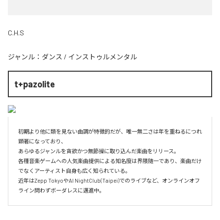
C.H.S
ジャンル：
ダンス
/
インストゥルメンタル
t+pazolite
初期より他に類を見ない曲調が特徴的だが、唯一無二さは年を重ねるにつれ
顕著になっており、

あらゆるジャンルを貪欲かつ無節操に取り込んだ楽曲をリリース。

各種音楽ゲームへの人気楽曲提供による知名度は界隈随一であり、楽曲だけ
でなくアーティスト自身も広く知られている。

近年はZepp TokyoやAI NightClub(Taipei)でのライブなど、オンラインオフ
ライン問わずボーダレスに邁進中。