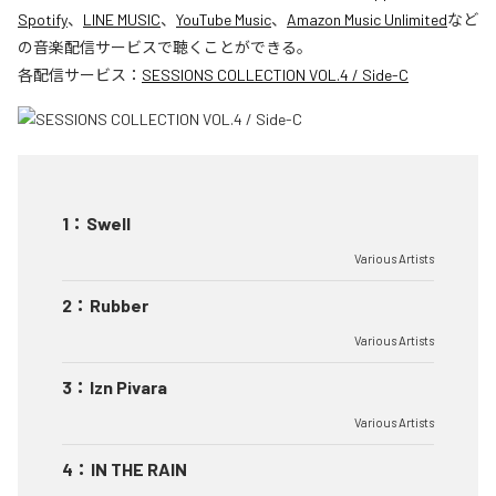
Spotify
、
LINE MUSIC
、
YouTube Music
、
Amazon Music Unlimited
など
の音楽配信サービスで聴くことができる。
各配信サービス：
SESSIONS COLLECTION VOL.4 / Side-C
1
：
Swell
Various Artists
2
：
Rubber
Various Artists
3
：
Izn Pivara
Various Artists
4
：
IN THE RAIN