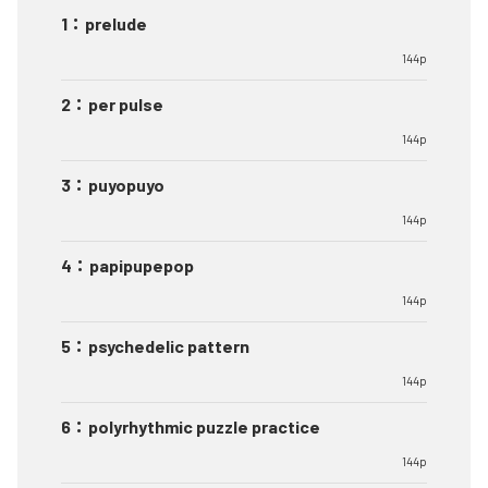
1
：
prelude
144p
2
：
per pulse
144p
3
：
puyopuyo
144p
4
：
papipupepop
144p
5
：
psychedelic pattern
144p
6
：
polyrhythmic puzzle practice
144p