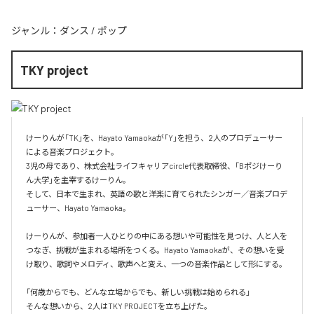
ジャンル：
ダンス
/
ポップ
TKY project
けーりんが「TK」を、Hayato Yamaokaが「Y」を担う、2人のプロデューサー
による音楽プロジェクト。

3児の母であり、株式会社ライフキャリアcircle代表取締役、「Bポジけーり
ん大学」を主宰するけーりん。

そして、日本で生まれ、英語の歌と洋楽に育てられたシンガー／音楽プロデ
ューサー、Hayato Yamaoka。

けーりんが、参加者一人ひとりの中にある想いや可能性を見つけ、人と人を
つなぎ、挑戦が生まれる場所をつくる。Hayato Yamaokaが、その想いを受
け取り、歌詞やメロディ、歌声へと変え、一つの音楽作品として形にする。

「何歳からでも、どんな立場からでも、新しい挑戦は始められる」

そんな想いから、2人はTKY PROJECTを立ち上げた。
