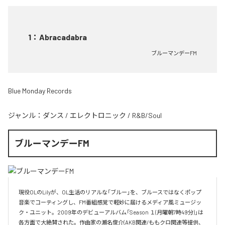
1
：
Abracadabra
ブルーマンデーFM
Blue Monday Records
ジャンル：
ダンス
/
エレクトロニック
/
R&B/Soul
ブルーマンデーFM
現役OLのLilyが、OL生活のリアルな「ブルー」を、ブルースではなくポップ
音楽でコーティングし、FM番組感覚で軽妙に届けるメディア風ミュージッ
ク・ユニット。2009年のデビューアルバム「Season １(月曜朝7時49分)」は
各方面で大絶賛された。作曲家の瀬名俊介(AKB関連/ももクロ関連等提供、