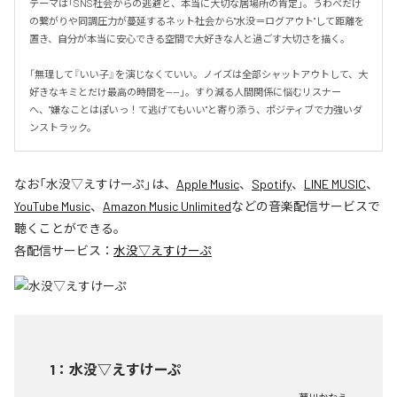
テーマは「SNS社会からの逃避と、本当に大切な居場所の肯定」。うわべだけ
の繋がりや同調圧力が蔓延するネット社会から"水没＝ログアウト"して距離を
置き、自分が本当に安心できる空間で大好きな人と過ごす大切さを描く。

「無理して『いい子』を演じなくていい。ノイズは全部シャットアウトして、大
好きなキミとだけ最高の時間を——」。すり減る人間関係に悩むリスナー
へ、"嫌なことはぽいっ！て逃げてもいい"と寄り添う、ポジティブで力強いダ
ンストラック。
なお「
水没▽えすけーぷ
」は、
Apple Music
、
Spotify
、
LINE MUSIC
、
YouTube Music
、
Amazon Music Unlimited
などの音楽配信サービスで
聴くことができる。
各配信サービス：
水没▽えすけーぷ
1
：
水没▽えすけーぷ