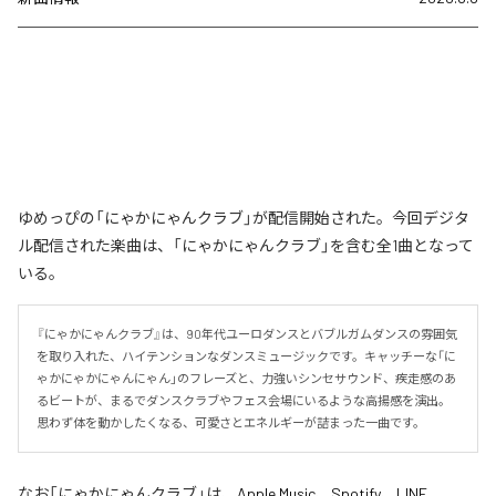
ゆめっぴの「にゃかにゃんクラブ」が配信開始された。今回デジタ
ル配信された楽曲は、「にゃかにゃんクラブ」を含む全1曲となって
いる。
『にゃかにゃんクラブ』は、90年代ユーロダンスとバブルガムダンスの雰囲気
を取り入れた、ハイテンションなダンスミュージックです。キャッチーな「に
ゃかにゃかにゃんにゃん」のフレーズと、力強いシンセサウンド、疾走感のあ
るビートが、まるでダンスクラブやフェス会場にいるような高揚感を演出。
思わず体を動かしたくなる、可愛さとエネルギーが詰まった一曲です。
なお「
にゃかにゃんクラブ
」は、
Apple Music
、
Spotify
、
LINE