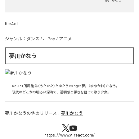
夢川かなう
Re:AcT
ジャンル：
ダンス
/
J-Pop
/
アニメ
夢川かなう
 Re:AcT所属 泡沫（うたかた）たゆたうVsinger 夢川（ゆめかわ）かなう。

 現代のどこかの明るい深海で、透明感と儚さを纏って歌う少女。
夢川かなう
の他のリリース：
夢川かなう
https://www.v-react.com/