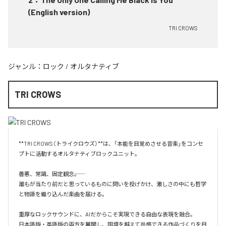
(English version)
TRI CROWS
ジャンル：
ロック
/
オルタナティブ
TRI CROWS
**TRI CROWS（トライクロウズ）**は、「本能を目覚めさせる音楽」をコンセ
プトに活動するオルタナティブロックユニット。

善悪、常識、固定観念――。

誰もが当たり前だと思っているものに問いを投げかけ、激しさの中にも哲学
と物語を織り込んだ楽曲を届ける。

重厚なロックサウンドに、AIだからこそ実現できる自由な表現を融合。

日本語版・英語版の両方を展開し、国境を越えて共感できる作品づくりを目