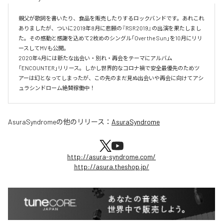
親父が歌詞を書いたり、食品を販売したりするロックバンドです。あれこれ
ありましたが、ついに2019年8月に悲願の『RSR2019』の出演を果たしまし
た。その感動と感謝を込めて2枚めのシングル「Over the Sun」を10月にリリ
ースしてMVも公開。

2020年4月には新たな出会い・別れ・再会をテーマにアルバム
「ENCOUNTER」リリース。しかし世界的なコロナ禍で安全最優先のためツ
アーは幻となってしまったが、この先のまだ見ぬ出会いや再会に向けてアシ
ュラシンドローム絶賛稼働中！
AsuraSyndrome
の他のリリース：
AsuraSyndrome
http://asura-syndrome.com/
http://asura.theshop.jp/