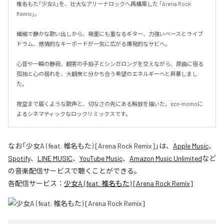
椎名もた「少女A」を、壮大なアリーナロックへ再構築した 「Arena Rock 
Remix」。

繊細で静かな歌い出しから、幾重にも重なるギター、力強いベースとライブ
ドラム、感情的なキーボードが一気に広がる爆発的なサビへ。

心音や一瞬の静寂、観客の手拍子とシンガロングを交えながら、原曲に宿る
孤独と心の揺れを、大観衆と分かち合う希望のエネルギーへと昇華しまし
た。

夜空まで届くような歌声と、切なさの先にある解放を描いた、ezo-momoに
よるシネマティックなロックリミックスです。
なお「
少女A (feat. 椎名もた) [Arena Rock Remix]
」は、
Apple Music
、
Spotify
、
LINE MUSIC
、
YouTube Music
、
Amazon Music Unlimited
など
の音楽配信サービスで聴くことができる。
各配信サービス：
少女A (feat. 椎名もた) [Arena Rock Remix]