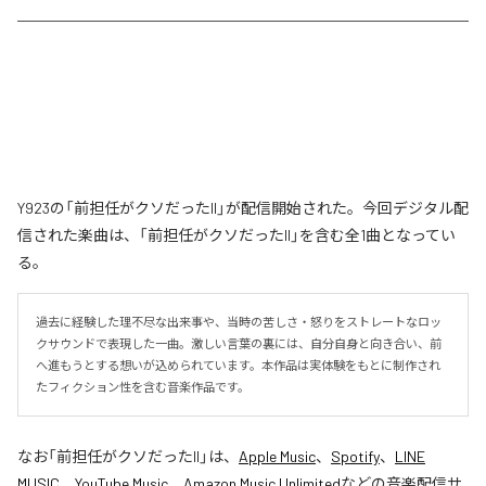
Y923の「前担任がクソだったII」が配信開始された。今回デジタル配
信された楽曲は、「前担任がクソだったII」を含む全1曲となってい
る。
過去に経験した理不尽な出来事や、当時の苦しさ・怒りをストレートなロッ
クサウンドで表現した一曲。激しい言葉の裏には、自分自身と向き合い、前
へ進もうとする想いが込められています。本作品は実体験をもとに制作され
たフィクション性を含む音楽作品です。
なお「
前担任がクソだったII
」は、
Apple Music
、
Spotify
、
LINE
MUSIC
、
YouTube Music
、
Amazon Music Unlimited
などの音楽配信サ