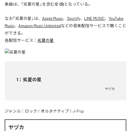
楽曲は、「劣夏の星」を含む全1曲となっている。
なお「
劣夏の星
」は、
Apple Music
、
Spotify
、
LINE MUSIC
、
YouTube
Music
、
Amazon Music Unlimited
などの音楽配信サービスで聴くこと
ができる。
各配信サービス：
劣夏の星
1
：
劣夏の星
ヤヅカ
ジャンル：
ロック
/
オルタナティブ
/
J-Pop
ヤヅカ