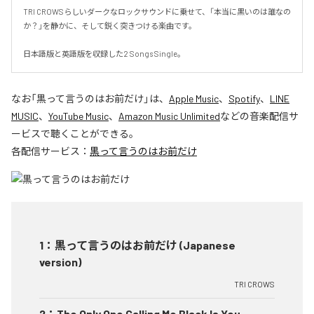
TRI CROWSらしいダークなロックサウンドに乗せて、「本当に黒いのは誰なの
か？」を静かに、そして鋭く突きつける楽曲です。

日本語版と英語版を収録した2 Songs Single。
なお「
黒って言うのはお前だけ
」は、
Apple Music
、
Spotify
、
LINE
MUSIC
、
YouTube Music
、
Amazon Music Unlimited
などの音楽配信サ
ービスで聴くことができる。
各配信サービス：
黒って言うのはお前だけ
1
：
黒って言うのはお前だけ (Japanese
version)
TRI CROWS
2
：
The Only One Calling Me Black Is You