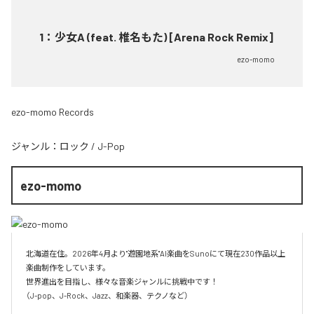
1
：
少女A (feat. 椎名もた) [Arena Rock Remix]
ezo-momo
ezo-momo Records
ジャンル：
ロック
/
J-Pop
ezo-momo
北海道在住。2026年4月より"遊園地系"AI楽曲をSunoにて現在230作品以上
楽曲制作をしています。

世界進出を目指し、様々な音楽ジャンルに挑戦中です！

（J-pop、J-Rock、Jazz、和楽器、テクノなど）