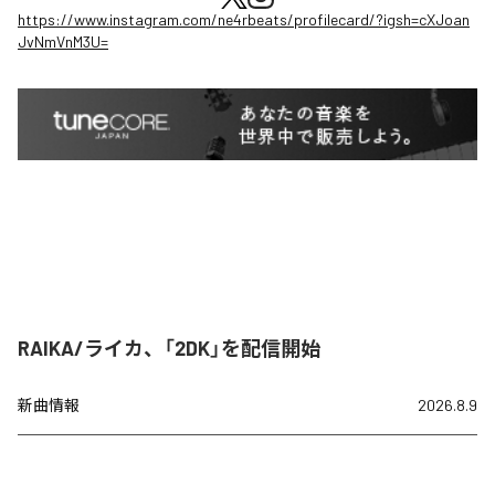
https://www.instagram.com/ne4rbeats/profilecard/?igsh=cXJoan
JvNmVnM3U=
RAIKA/ライカ、「2DK」を配信開始
新曲情報
2026.8.9