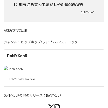
1
：
知らざあ言って聴かせやSHOOOWWW
DoNYKooR
ACIDBOYSCLUB
ジャンル：
ヒップホップ/ラップ
/
J-Pop
/
ロック
DoNYKooR
DoNYKooR a.k.a ne4r
DoNYKooR
の他のリリース：
DoNYKooR