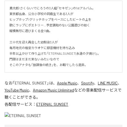
勇太郎/さくらい/でにろうの3人組「セキゼン」の1stアルバム。

東京都出身、公立小学校の同級生である3人が

ヒップホップ/グリッチホップをベースにしたビートの上を

歌にラップにポエトリー…予定調和のない公園遊びの如く

縦横無尽に遊びまくる全11曲。

三十代を迎え再会した幼馴染3人が

毎月地元の格安カラオケに録音機材を持ち込み

半年以上かけて作り上げた「ETERNAL SUNSET(永遠の夕焼け)」。

門限はまだまだ来ないみたいなので

そこのアナタも「放課後の続き」を、お暇でしたら是非。
なお「
ETERNAL SUNSET
」は、
Apple Music
、
Spotify
、
LINE MUSIC
、
YouTube Music
、
Amazon Music Unlimited
などの音楽配信サービスで
聴くことができる。
各配信サービス：
ETERNAL SUNSET