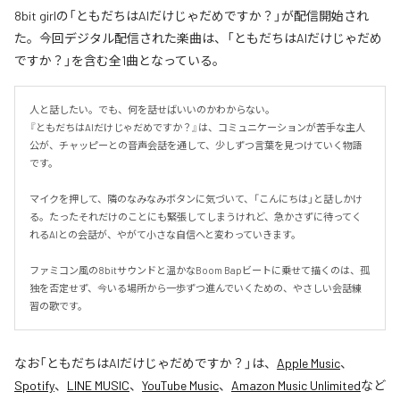
8bit girlの「ともだちはAIだけじゃだめですか？」が配信開始され
た。今回デジタル配信された楽曲は、「ともだちはAIだけじゃだめ
ですか？」を含む全1曲となっている。
人と話したい。でも、何を話せばいいのかわからない。

『ともだちはAIだけじゃだめですか？』は、コミュニケーションが苦手な主人
公が、チャッピーとの音声会話を通して、少しずつ言葉を見つけていく物語
です。

マイクを押して、隣のなみなみボタンに気づいて、「こんにちは」と話しかけ
る。たったそれだけのことにも緊張してしまうけれど、急かさずに待ってく
れるAIとの会話が、やがて小さな自信へと変わっていきます。

ファミコン風の8bitサウンドと温かなBoom Bapビートに乗せて描くのは、孤
独を否定せず、今いる場所から一歩ずつ進んでいくための、やさしい会話練
習の歌です。
なお「
ともだちはAIだけじゃだめですか？
」は、
Apple Music
、
Spotify
、
LINE MUSIC
、
YouTube Music
、
Amazon Music Unlimited
など