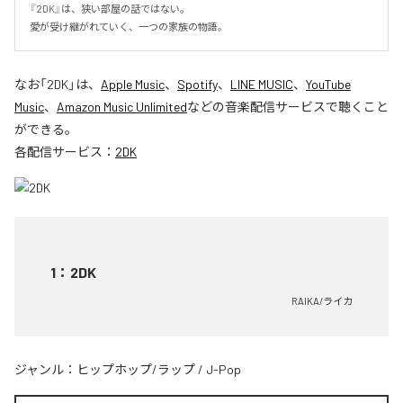
『2DK』は、狭い部屋の話ではない。

愛が受け継がれていく、一つの家族の物語。
なお「
2DK
」は、
Apple Music
、
Spotify
、
LINE MUSIC
、
YouTube
Music
、
Amazon Music Unlimited
などの音楽配信サービスで聴くこと
ができる。
各配信サービス：
2DK
1
：
2DK
RAIKA/ライカ
ジャンル：
ヒップホップ/ラップ
/
J-Pop