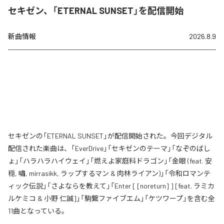
セキゼン、「ETERNAL SUNSET」を配信開始
新曲情報
2026.8.9
セキゼンの「ETERNAL SUNSET」が配信開始された。今回デジタル
配信された楽曲は、「EverDrive」「セキゼンのテーマ」「なぞのばし
ょ」「ハラハラハイウェイ」「燃えよ家庭科ドラゴン」「金眼 (feat. 安
穏, 嘯, mirrasikk, ラップするマン & 肉林ライアン)」「令和ロマンテ
ィック伝説」「さよならを教えて」「Enter [ [noreturn] ] [feat. ラミカ
ルケミコ & 小野 仁誠]」「駒繋ファイブエム」「ケツワープ」を含む全
11曲となっている。