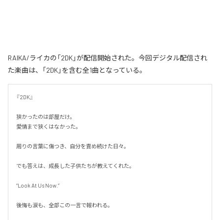
RAIKA/ライカの「2DK」が配信開始された。今回デジタル配信され
た楽曲は、「2DK」を含む全1曲となっている。
『2DK』

狭かったのは部屋だけ。

愛情まで狭くはなかった。

周りの言葉に傷つき、自分を責め続けた日々。

でも答えは、成長した子供たちが教えてくれた。

“Look At Us Now.”

後悔も涙も、全部この一言で報われる。
