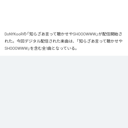
DoNYKooRの「知らざあ言って聴かせやSHOOOWWW」が配信開始さ
れた。今回デジタル配信された楽曲は、「知らざあ言って聴かせや
SHOOOWWW」を含む全1曲となっている。
なお「
知らざあ言って聴かせやSHOOOWWW
」は、
Apple Music
、
Spotify
、
LINE MUSIC
、
YouTube Music
、
Amazon Music Unlimited
など
の音楽配信サービスで聴くことができる。
各配信サービス：
知らざあ言って聴かせやSHOOOWWW
1
：
知らざあ言って聴かせやSHOOOWWW