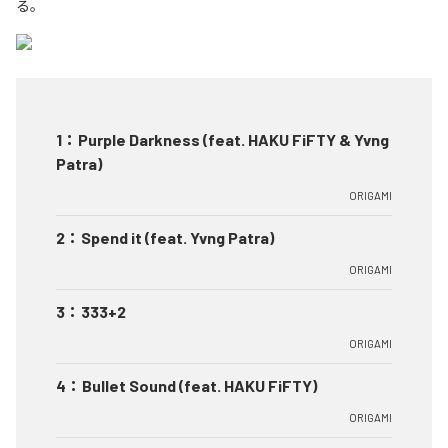
る。
1
：
Purple Darkness (feat. HAKU FiFTY & Yvng
Patra)
ORIGAMI
2
：
Spend it (feat. Yvng Patra)
ORIGAMI
3
：
333+2
ORIGAMI
4
：
Bullet Sound (feat. HAKU FiFTY)
ORIGAMI