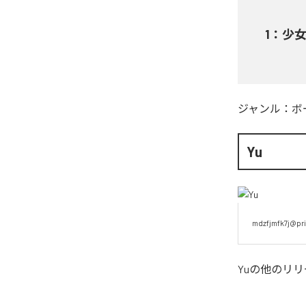
1
：
少女A
ジャンル：
ボ
Yu
mdzfjmfk7j@pri
Yu
の他のリリ