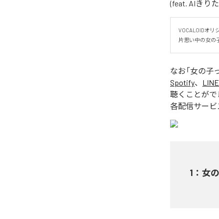
(feat. A
VOCALOIDオリ
片思い中の女の子
なお「
女の子っ
Spotify
、
LINE
聴くことがで
各配信サービ
1
：
女の