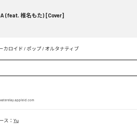
 (feat. 椎名もた) [Cover]
ーカロイド
/
ポップ
/
オルタナティブ
vaterelay.appleid.com
ース：
Yu