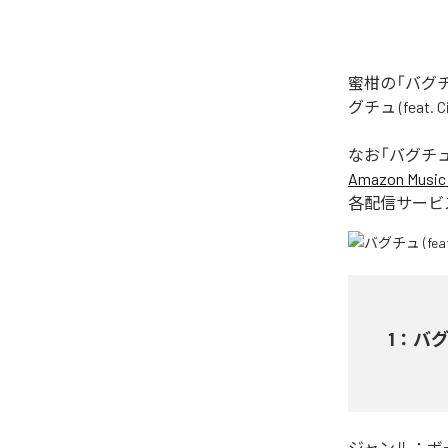
蜜柑の「バグチュ
グチュ (feat
なお「
バグチュ (f
Amazon Music 
各配信サービ
1
：
バグチ
ジャンル：
ボ