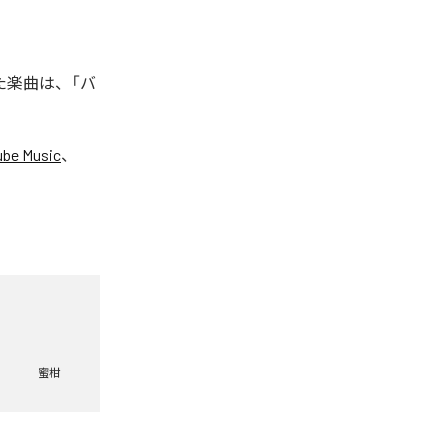
れた楽曲は、「バ
ube Music
、
蜜柑