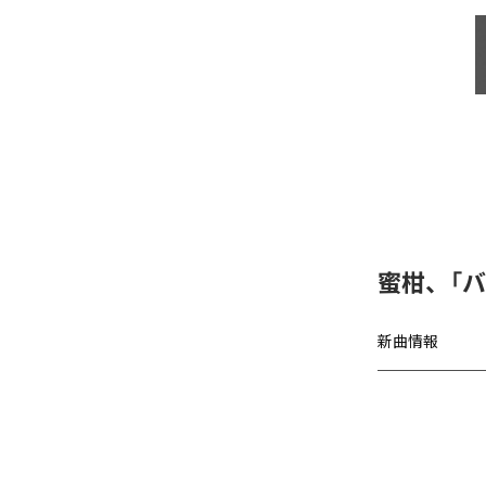
蜜柑、「バグチ
新曲情報