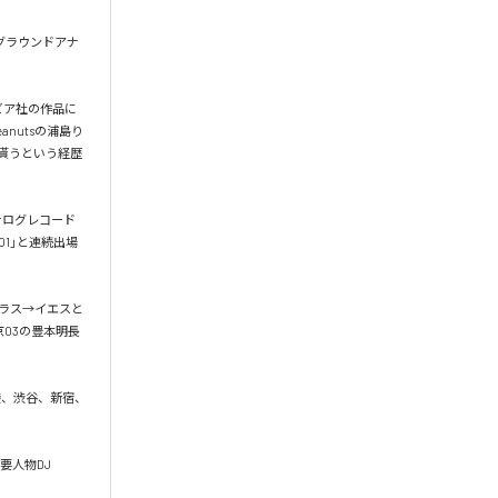
ーグラウンドアナ
ンビア社の作品に
Peanutsの浦島り
貰うという経歴
し、アナログレコード
01｣と連続出場
ガラス→イエスと
03の豊本明長
袋、渋谷、新宿、
人物DJ 