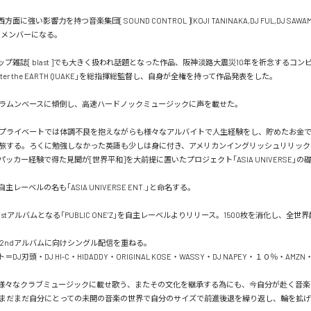
西方面に強い影響力を持つ音楽集団[ SOUND CONTROL ](KOJI TANINAKA,DJ FUL,DJ SAWA
けメンバーになる。

プホップ雑誌[ blast ]でも大きく扱われ話題となった作品、阪神淡路大震災10年を祈念するコ
s after the EARTH QUAKE｣を総指揮総監督し、自身が全権を持って作品発表をした。

ラムンベースに傾倒し、高速ハードノックミュージックに声を載せた。

プライベートでは体調不良を抱えながらも様々なアルバイトで人生経験をし、貯めたお金
旅する。ろくに勉強しなかった英語も少しは身に付き、アメリカンイングリッシュリリック
ッカー経験で得た見聞が[世界平和]を大前提に置いたプロジェクト｢ASIA UNIVERSE｣の礎
レーベルの名も｢ASIA UNIVERSE ENT.｣と命名する。

１stアルバムとなる「PUBLIC ONE’Z」を自主レーベルよりリリース。1500枚を消化し、全世
2　2ndアルバムに向けシングル配信を重ねる。

J刃頭・DJ HI-C・HIDADDY・ORIGINAL KOSE・WASSY・DJ NAPEY・１０％・AMZN
を様々なクラブミュージックに載せ歌う、またその文化を継承する為にも、今自分が赴く音
まだまだ自分にとっての未開の音楽の世界で自分のサイズで前進後退を繰り返し、輪を拡げ