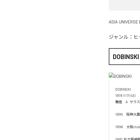
ASIA UNIVERSE 
ジャンル：
ヒ
DOBINSKI
DOBINSKI  

1978 11 17 (43) 

蠍座　A   サウス
1995　阪神大震
1996　大阪cl
1997  私立