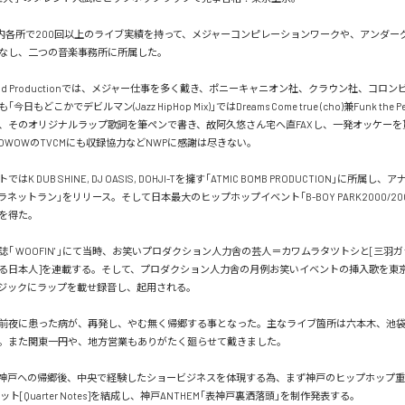
2  都内各所で200回以上のライブ実績を持って、メジャーコンピレーションワークや、アンダ
なし、二つの音楽事務所に所属した。

orld Productionでは、メジャー仕事を多く戴き、ポニーキャニオン社、クラウン社、コロ
もどこかでデビルマン(Jazz HipHop Mix)｣ではDreams Come true (cho)兼Funk the 
、そのオリジナルラップ歌詞を筆ペンで書き、故阿久悠さん宅へ直FAXし、一発オッケーを
WOWのTVCMにも収録協力などNWPに感謝は尽きない。

K DUB SHINE, DJ OASIS, DOHJI-Tを擁す｢ATMIC BOMB PRODUCTION｣に所属
ラネットラン｣をリリース。そして日本最大のヒップホップイベント｢B-BOY PARK2000/20
を得た。

｢ WOOFIN' ｣にて当時、お笑いプロダクション人力舎の芸人＝カワムラタツトシと[三羽
る日本人]を連載する。そして、プロダクション人力舎の月例お笑いイベントの挿入歌を東京
ジックにラップを載せ録音し、起用される。

前夜に患った病が、再発し、やむ無く帰郷する事となった。主なライブ箇所は六本木、池
。また関東一円や、地方営業もありがたく廻らせて戴きました。

京から神戸への帰郷後、中央で経験したショービジネスを体現する為、まず神戸のヒップホップ重要
ット[Quarter Notes]を結成し、神戸ANTHEM｢表神戸裏洒落頭｣を制作発表する。
