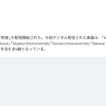
財産」が配信開始された。今回デジタル配信された楽曲は、「Aliga
asai」「Aligator (Instrumental)」「Asotaro (Instrumental)」「Bakasai
ntal)」を含む全6曲となっている。
は、
Apple Music
、
Spotify
、
LINE MUSIC
、
YouTube Music
、
Amazon 
の音楽配信サービスで聴くことができる。
ス：
財産
ator