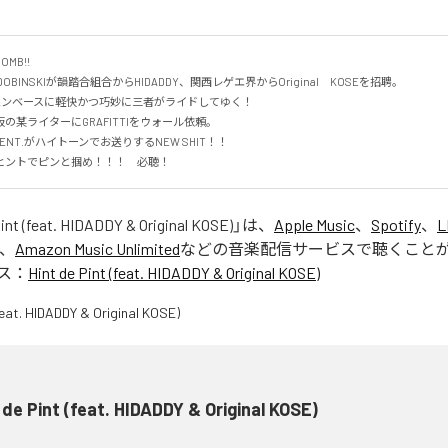
!!

BINSKIが韻踏合組合からHIDADDY、関西レゲエ界からOriginal　KOSEを招聘。

ムンベースに軽快かつ巧妙に三者がライドしてゆく！

某ライターにGRAFITTIをウォール依頼。

SE ENT.がハイトーンでお送りするNEW SHIT！！

ヒントでピンと掴め！！！　必聴！
Pint (feat. HIDADDY & Original KOSE)
」は、
Apple Music
、
Spotify
、
L
、
Amazon Music Unlimited
などの音楽配信サービスで聴くこと
ス：
Hint de Pint (feat. HIDADDY & Original KOSE)
 de Pint (feat. HIDADDY & Original KOSE)