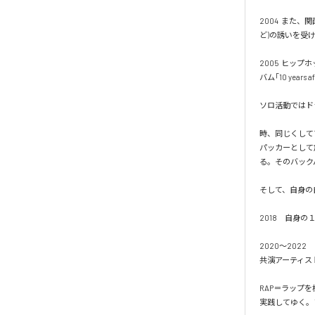
2004  また、関
ど)の誘いを受
2005  ヒッ
バム｢10 year
ソロ活動ではド
時、同じくして
パッカーとして
る。そのバックパ
そして、自身の自主
2018　自身の
2020～202
共演アーティスト＝D
RAP＝ラップ
実践してゆく。