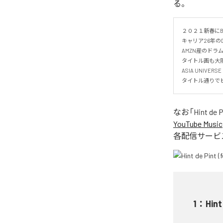
る。
２０２１新春にBOMB
キャリア26年のDO
AMZN産のドラ
タイトル画も大阪の
ASIA UNIVER
タイトル通りで
なお「
Hint de 
YouTube Music
各配信サービ
1
：
Hint