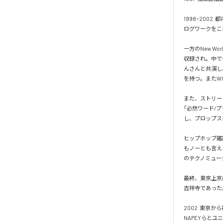
1998~200
ログワークをこ
一方のNew W
収録され。中でも｢今日
んさんと共演し
を持つ。またWO
また、ストリートでは
｢必然ワード/プ
し、プロップス
ヒップホップ雑誌
もノーとも言え
のテクノミュー
最終、東京上京
吉祥寺であった
2002  東
NAPEYらとユニ