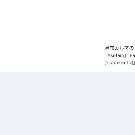
呂布カルマの「
「Asotaro」「Bak
(Instrume
なお「
財産
」
Unlimited
など
各配信サービ
1
：
Alig