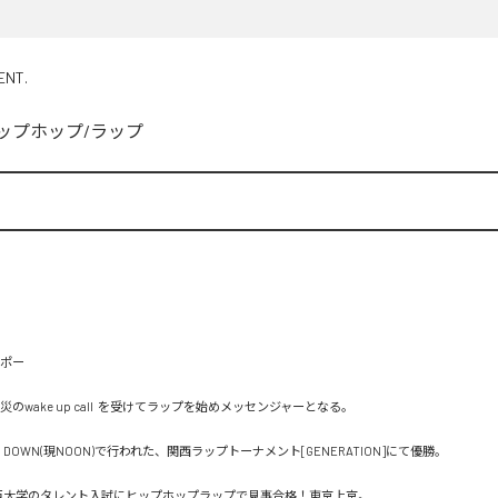
ENT.
ップホップ/ラップ
ポー

災のwake up call  を受けてラップを始めメッセンジャーとなる。

ub DOWN(現NOON)で行われた、関西ラップトーナメント[GENERATION]にて優勝。

亜細亜大学のタレント入試にヒップホップラップで見事合格！東京上京。
