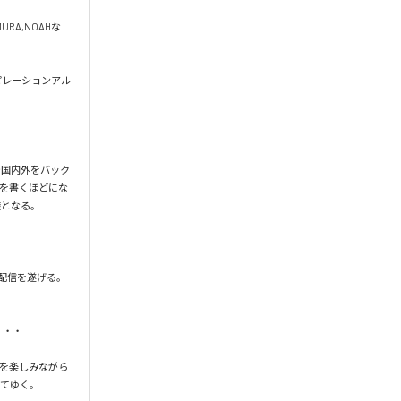
MURA,NOAHな
ンピレーションアル
で国内外をバック
を書くほどにな
となる。

界配信を遂げる。

・・・　

楽を楽しみながら
てゆく。
