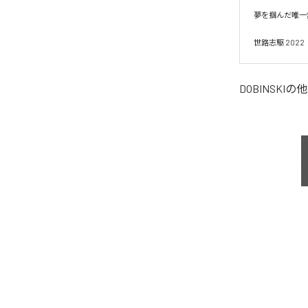
夢を掴んだ唯一無二
DOBINSKI
の他