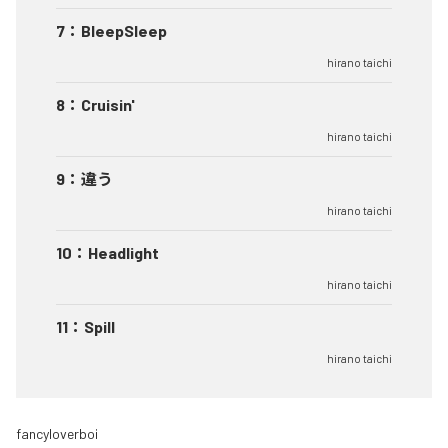
7
：
BleepSleep
hirano taichi
8
：
Cruisin'
hirano taichi
9
：
違う
hirano taichi
10
：
Headlight
hirano taichi
11
：
Spill
hirano taichi
fancyloverboi