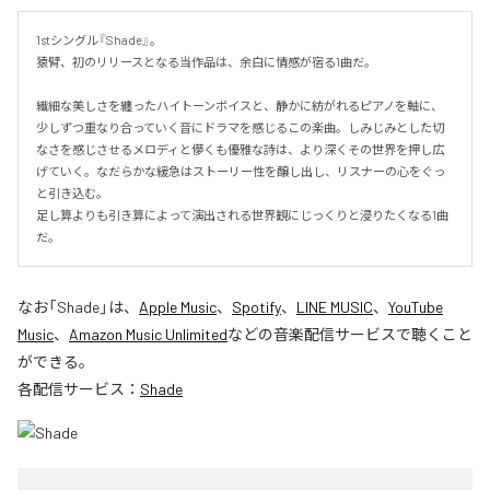
1stシングル『Shade』。

猿臂、初のリリースとなる当作品は、余白に情感が宿る1曲だ。

繊細な美しさを纏ったハイトーンボイスと、静かに紡がれるピアノを軸に、
少しずつ重なり合っていく音にドラマを感じるこの楽曲。しみじみとした切
なさを感じさせるメロディと儚くも優雅な詩は、より深くその世界を押し広
げていく。なだらかな緩急はストーリー性を醸し出し、リスナーの心をぐっ
と引き込む。

足し算よりも引き算によって演出される世界観にじっくりと浸りたくなる1曲
だ。
なお「
Shade
」は、
Apple Music
、
Spotify
、
LINE MUSIC
、
YouTube
Music
、
Amazon Music Unlimited
などの音楽配信サービスで聴くこと
ができる。
各配信サービス：
Shade