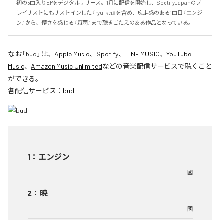
初の5曲入りEPをデジタルリリース。1月に配信を開始し、SpotifyJapanのプ
レイリストにもリストインした『ryu-kei』を含め、疾走感のある1曲目『エンジ
ン』から、儚さを感じる『霖雨』まで聴きごたえのある作品となっている。
なお「
bud
」は、
Apple Music
、
Spotify
、
LINE MUSIC
、
YouTube
Music
、
Amazon Music Unlimited
などの音楽配信サービスで聴くこと
ができる。
各配信サービス：
bud
1
：
エンジン
國
2
：
暁
國