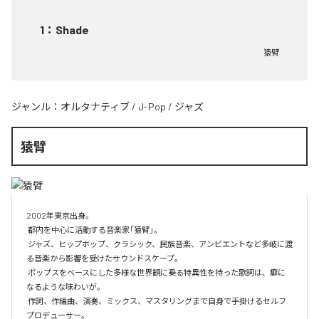
1
：
Shade
猿臂
ジャンル：
オルタナティブ
/
J-Pop
/
ジャズ
猿臂
2002年東京出身。

 都内を中心に活動する音楽家「猿臂」。

 ジャズ、ヒップホップ、クラシック、民族音楽、アンビエントなど多岐に渡
る音楽から影響を受けたサウンドスケープ。

 ポップスをベースにした多様な世界観に乗る特異性を持った歌詞は、癖に
なるような味わいが。

 作詞、作編曲、演奏、ミックス、マスタリングまで自身で手掛けるセルフ
プロデューサー。
