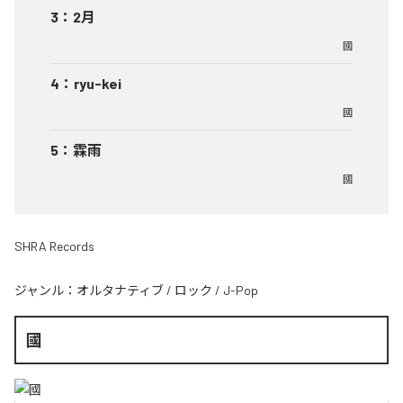
3
：
2月
國
4
：
ryu-kei
國
5
：
霖雨
國
SHRA Records
ジャンル：
オルタナティブ
/
ロック
/
J-Pop
國