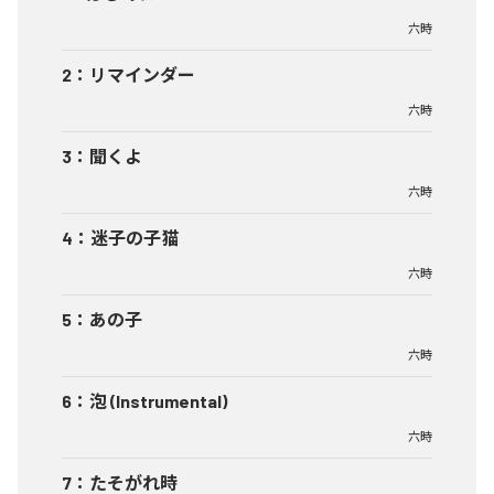
六時
2
：
リマインダー
六時
3
：
聞くよ
六時
4
：
迷子の子猫
六時
5
：
あの子
六時
6
：
泡 (Instrumental)
六時
7
：
たそがれ時