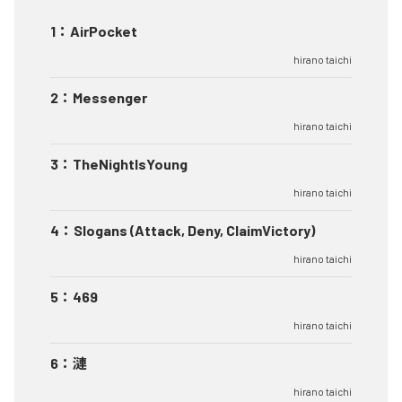
1
：
AirPocket
hirano taichi
2
：
Messenger
hirano taichi
3
：
TheNightIsYoung
hirano taichi
4
：
Slogans (Attack, Deny, ClaimVictory)
hirano taichi
5
：
469
hirano taichi
6
：
漣
hirano taichi