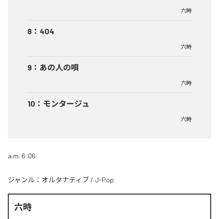
六時
8
：
404
六時
9
：
あの人の唄
六時
10
：
モンタージュ
六時
a.m. 6:06
ジャンル：
オルタナティブ
/
J-Pop
六時