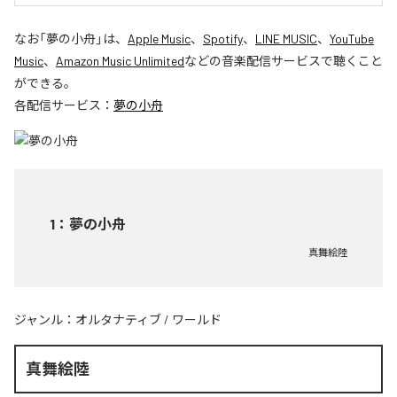
なお「
夢の小舟
」は、
Apple Music
、
Spotify
、
LINE MUSIC
、
YouTube
Music
、
Amazon Music Unlimited
などの音楽配信サービスで聴くこと
ができる。
各配信サービス：
夢の小舟
1
：
夢の小舟
真舞絵陸
ジャンル：
オルタナティブ
/
ワールド
真舞絵陸