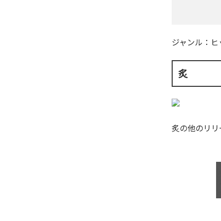
ジャンル：
ヒ
炙
炙
の他のリリ