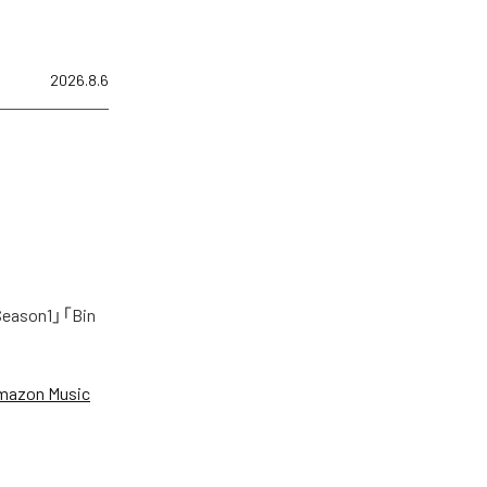
2026.8.6
on1」「Bin
mazon Music