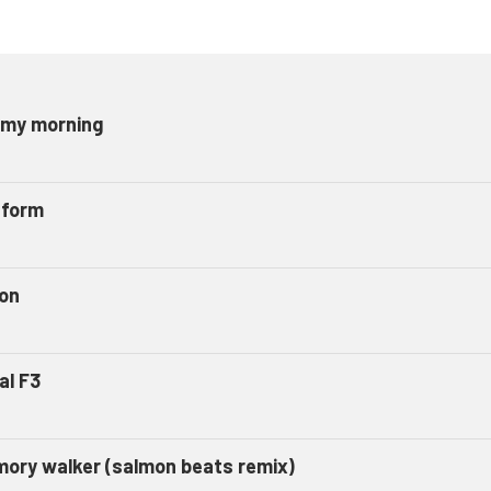
omy morning
tform
on
al F3
ory walker (salmon beats remix)