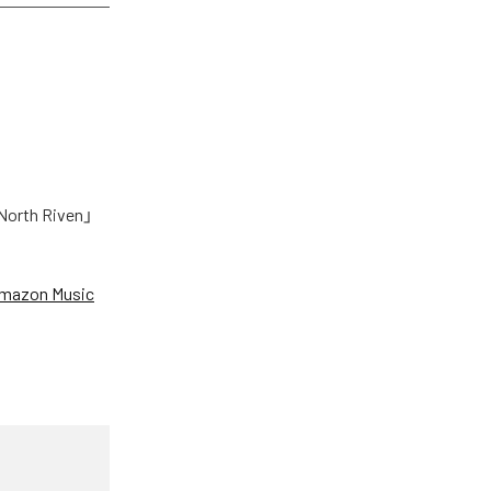
h Riven」
mazon Music