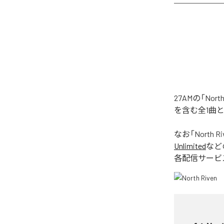
27AMの「No
を含む全1曲
なお「
North Ri
Unlimited
など
各配信サービ