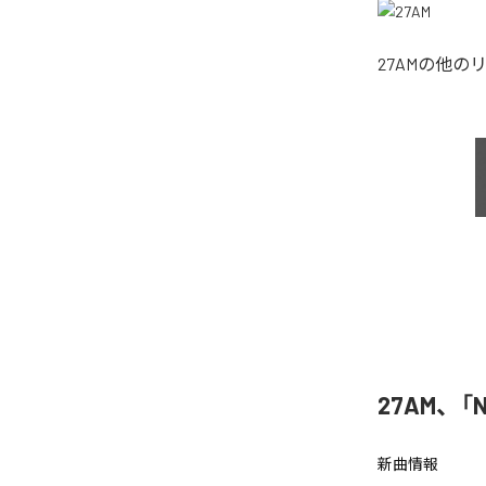
27AM
の他の
27AM、「N
新曲情報