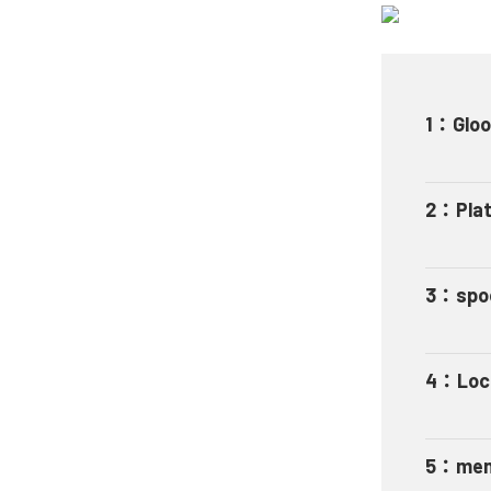
1
：
Glo
2
：
Pla
3
：
spo
4
：
Loc
5
：
mem