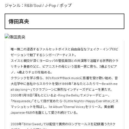
ジャンル：
R&B/Soul
/
J-Pop
/
ポップ
傳田真央
唯一無二の浸透するファルセットボイスと自由自在なフェイク・インプロビ
ゼーションで魅了するシンガー/アーティスト。

スイスと親交が深くヨーロッパの管弦楽団との共演等で活躍する世界的クラ
リネット奏者の父と、ピアニストの母という音楽一家に育ち、3歳よりピア
ノ、4歳よりチェロを始める。

クラシックを学ぶ傍ら、90's RockやBlack musicに影響を受け歌い始め、音
大在学中に各社からスカウトを受け1999年「あなたとふたりで～Be with me 
all day long～」でクラブシーンに鮮烈なインディーズデビューを果たす。

2000年1月19日「耳もとにいるよ~Ring the Bells」でメジャーデビュー、
「Masquerade」「そして目が覚めたら~3Little Nights~/Happy Ever After」とス
マッシュヒットを飛ばし、1st Album「Eternal Voice」をリリース。黄金期
Japanese-R&Bの名盤として愛され続けている。

2009年「Bitter Sweet」では配信で異例のロングセールスを記録(着うたRク