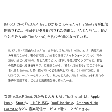
DJ KRUTCHの「A.S.A.P (feat. おかもとえみ & Aile The Shota)」が配信
開始された。今回デジタル配信された楽曲は、「A.S.A.P (feat. おか
もとえみ & Aile The Shota)」を含む全1曲となっている。
DJ KRUTCHの新曲「A.S.A.P feat. おかもとえみ, Aile The Shota」は、失恋の痛
みを抱えながら、夜の街で新しい始まりを探すナイトウォークソング。 雨の
渋谷、途切れるWi-Fi、外した店のピン、煙草と爆音が響くクラブなど、都会
の風景と揺れる感情をリアルに描きながら、「終われば始まる」「ここからが生
まれ変わるstory」と前へ進んでいく姿を表現している。 DJ KRUTCHによる
UKGでグルーヴィーなサウンドと、おかもとえみ、Aile The Shotaそれぞれの
歌声が交差する、切なさと高揚感を併せ持った一曲。
なお「
A.S.A.P (feat. おかもとえみ & Aile The Shota)
」は、
Apple
Music
、
Spotify
、
LINE MUSIC
、
YouTube Music
、
Amazon Music
Unlimited
などの音楽配信サービスで聴くことができる。