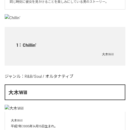
同じ時刻に彼女を見かけることを楽しみにしている男のストーリー。
1
：
Chillin'
大木Will
ジャンル：
R&B/Soul
/
オルタナティブ
大木Will
大木Will

平成7年(1995年)4月15日生まれ。
