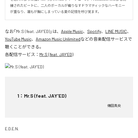
練されたビートに、二人のボーカルが織りなすドラマティックなハーモニー
が重なり、誰もが胸にしまっている夏の記憶を呼び覚ます。
なお「
Mr.S (feat. JAY'ED)
」は、
Apple Music
、
Spotify
、
LINE MUSIC
、
YouTube Music
、
Amazon Music Unlimited
などの音楽配信サービスで
聴くことができる。
各配信サービス：
Mr.S (feat. JAY'ED)
1
：
Mr.S (feat. JAY'ED)
傳田真央
E.D.E.N.