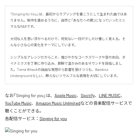
『Singing for You』は、最初からラブソングを書こうとして生まれた曲ではあ
りません。制作を進めるうちに、自然と「あなたへの歌」になっていったミニ
マルなR&Bです。

大切な人を思い浮かべるだけで、何気ない一日が少しだけ優しく見える。そ
んな小さな心の変化をテーマにしています。

シンプルなアレンジだからこそ、煌びやかなコーラスワークや音の余白、ダ
イナミクスを丁寧に作り込み、新鮮で温かみのあるサウンドを目指しまし
た。Tierra Whackの自由な発想から影響を受けつつも、Bamboo 
Undergroundらしい、飾らないソウルフルな表現を大切にしています。
なお「
Singing for you
」は、
Apple Music
、
Spotify
、
LINE MUSIC
、
YouTube Music
、
Amazon Music Unlimited
などの音楽配信サービスで
聴くことができる。
各配信サービス：
Singing for you