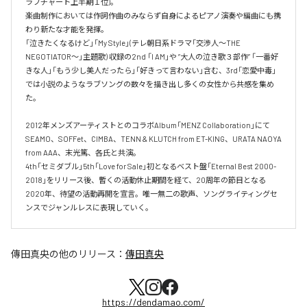
ラブチャート上半期１位)。

楽曲制作においては作詞作曲のみならず自身によるピアノ演奏や編曲にも携
わり新たな才能を発揮。

「泣きたくなるけど」「My Style」(テレ朝日系ドラマ「交渉人～THE 
NEGOTIATOR～」主題歌) 収録の2nd 「I AM」や ”大人の泣き歌３部作” 「一番好
きな人」「もう少し美人だったら」「好きって言わない」含む、3rd「恋愛中毒」
では小説のようなラブソングの数々を描き出し多くの女性から共感を集め
た。

2012年メンズアーティストとのコラボAlbum「MENZ Collaboration」にて
SEAMO、SOFFet、CIMBA、TENN & KLUTCH from ET-KING、URATA NAOYA 
from AAA、末光篤、各氏と共演。

4th「セミダブル」5th「Love for Sale」初となるベスト盤「Eternal Best 2000-
2018」をリリース後、暫くの活動休止期間を経て、20周年の節目となる
2020年、待望の活動再開を宣言。唯一無二の歌声、ソングライティングセ
ンスでジャンルレスに表現していく。
傳田真央
の他のリリース：
傳田真央
https://dendamao.com/