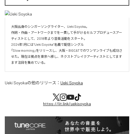
大阪出身のシンガーソングライター、Ueki Soyoka。

作詞・作曲・アートワークまでを一貫して手がけるセルフプロデュースアー
ティストとして、2018年より音楽活動をスタート。

2024年1月には“Ueki Soyoka”名義で配信シングル

「Slow morning」をリリースし、大阪・BIGCATでのワンマンライブも成功さ
せた。現在は拠点を東京へ移し、ネクストブレイクアーティストとしてます
ます注目を集めている。
Ueki Soyoka
の他のリリース：
Ueki Soyoka
https://lit.link/uekisoyoka