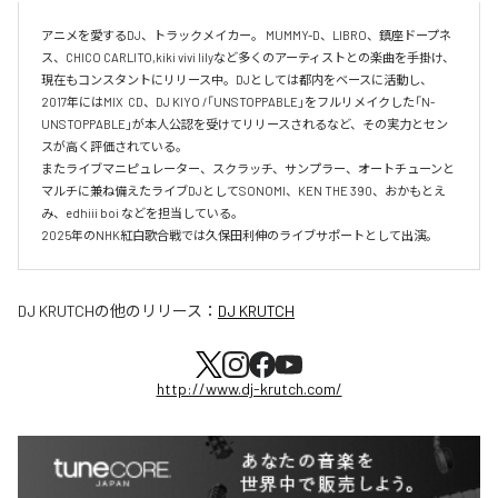
アニメを愛するDJ、トラックメイカー。 MUMMY-D、LIBRO、鎮座ドープネ
ス、CHICO CARLITO,kiki vivi lilyなど多くのアーティストとの楽曲を手掛け、
現在もコンスタントにリリース中。DJとしては都内をベースに活動し、
2017年にはMIX  CD、DJ KIYO /「UNSTOPPABLE」をフルリメイクした「N-
UNSTOPPABLE」が本人公認を受けてリリースされるなど、その実力とセン
スが高く評価されている。

またライブマニピュレーター、スクラッチ、サンプラー、オートチューンと
マルチに兼ね備えたライブDJとしてSONOMI、KEN THE 390、おかもとえ
み、edhiii boi などを担当している。

DJ KRUTCH
の他のリリース：
DJ KRUTCH
http://www.dj-krutch.com/