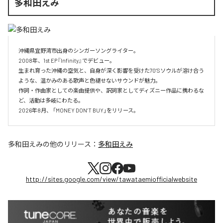
多和田えみ
沖縄県宜野湾市出身のシンガーソングライター。

2008年、1st EP『Infinity』でデビュー。

生まれ育った沖縄の空気と、自身が深く影響を受けた70’Sソウルが溶け合う
ような、温かみのある歌声と色褪せないサウンドが魅力。

作詞・作曲家としての楽曲提供や、訳詞家としてディズニー作品に携わるな
ど、活動は多岐にわたる。

2026年8月、 「MONEY DON’T BUY」をリリース。
多和田えみ
の他のリリース：
多和田えみ
http://sites.google.com/view/tawataemiofficialwebsite