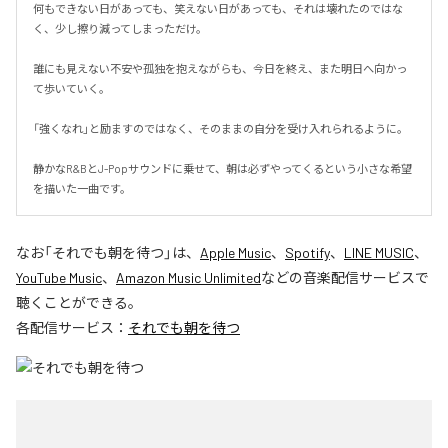
何もできない日があっても、笑えない日があっても、それは壊れたのではな
く、少し擦り減ってしまっただけ。

誰にも見えない不安や孤独を抱えながらも、今日を終え、また明日へ向かっ
て歩いていく。

「強くなれ」と励ますのではなく、そのままの自分を受け入れられるように。

静かなR&BとJ-Popサウンドに乗せて、朝は必ずやってくるという小さな希望
を描いた一曲です。
なお「
それでも朝を待つ
」は、
Apple Music
、
Spotify
、
LINE MUSIC
、
YouTube Music
、
Amazon Music Unlimited
などの音楽配信サービスで
聴くことができる。
各配信サービス：
それでも朝を待つ