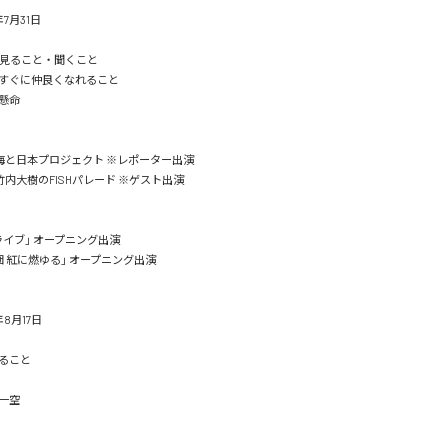
月31日

を見ること・聞くこと

すぐに仲良くなれること



/ 海と日本プロジェクト ※レポーター出演

 竹内大樹のFISHパレード ※ゲスト出演

イブ」 オープニング出演

 紅に燃ゆる」 オープニング出演

月17日

こと


