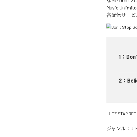
なお「
Don't St
Music Unlimite
各配信サービ
1
：
Don'
2
：
Bel
LUGZ STAR RE
ジャンル：
J-