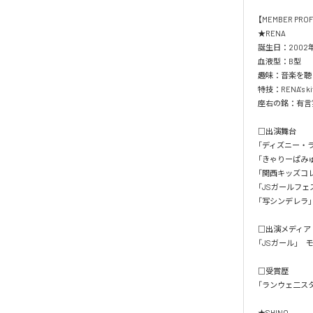
【MEMBER PROFIL
★RENA

誕生日：2002年1
血液型：B型

趣味：音楽を聴く
特技：RENA's kit
座右の銘：有言実行
□出演舞台

「ディズニー・ラ
「きゃりーぱみゅ
「関西キッズコレク
「JSガールフェ
「写シンデレラ」 
□出演メディア

「JSガール」　モデ
□受賞歴

「ランウェ二スタ
★SHINO
