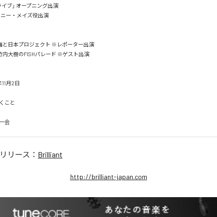
イブ」 オープニング出演

ニー・メイズ役出演

/ 海と日本プロジェクト ※レポーター出演

 竹内大樹のFISHパレード ※ゲスト出演

1月2日

こと

一会
リリース：
Brilliant
http://brilliant-japan.com