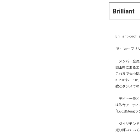
Brilliant
Brilliant -profile-
「Brilliant
　メンバー全員
岡山県にあるエンタ
これまで大小問
K-POPやJ-P
歌とダンスでの
　デビュー作となった
は昨今アーティ
「Lugz&Jer
　ダイヤモンド
光り輝いていく姿