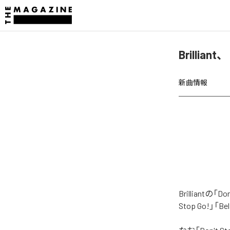
Brillian
新曲情報
Brilliant
Stop Go!」「