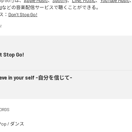
op Go!
」は、
Apple Music
、
Spotify
、
LINE MUSIC
、
YouTube Music
d
などの音楽配信サービスで聴くことができる。
ス：
Don't Stop Go!
t Stop Go!
ieve in your self -自分を信じて-
CORDS
Pop
/
ダンス