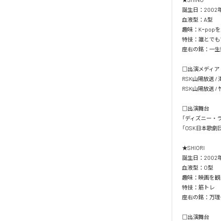
誕生日：2002年7
血液型：A型

趣味：Kｰpop
特技：誰とでも
座右の銘：一生懸命
□出演メディア

RSK山陽放送 
RSK山陽放送 /
□出演舞台

「ディズニー・ラ
「OSK日本歌劇団
★SHIORI

誕生日：2002年8
血液型：O型

趣味：映画を観る
特技：筋トレ

座右の銘：万理一空
□出演舞台
