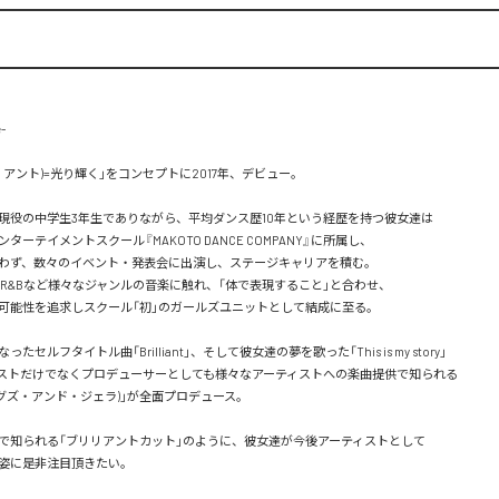


(ブリリアント)=光り輝く」をコンセプトに2017年、デビュー。

現役の中学生3年生でありながら、平均ダンス歴10年という経歴を持つ彼女達は

ーテイメントスクール『MAKOTO DANCE COMPANY』に所属し、

わず、数々のイベント・発表会に出演し、ステージキャリアを積む。

OP , R&Bなど様々なジャンルの音楽に触れ、「体で表現すること」と合わせ、

可能性を追求しスクール「初」のガールズユニットとして結成に至る。

セルフタイトル曲「Brilliant」、そして彼女達の夢を歌った「This is my story」

ストだけでなくプロデューサーとしても様々なアーティストへの楽曲提供で知られる

a(ラグズ・アンド・ジェラ)」が全面プロデュース。

で知られる「ブリリアントカット」のように、彼女達が今後アーティストとして

に是非注目頂きたい。
