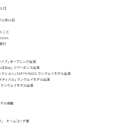
E】

2月24日

こと

chen



イブ」 オープニング出演

ぱみゅ」 ツアーダンス出演

ション」 EARTH MAGIC ランウェイモデル出演

スティバル」 ランウェイモデル出演

ランウェイモデル出演

ル掲載

」　チームコーデ賞
