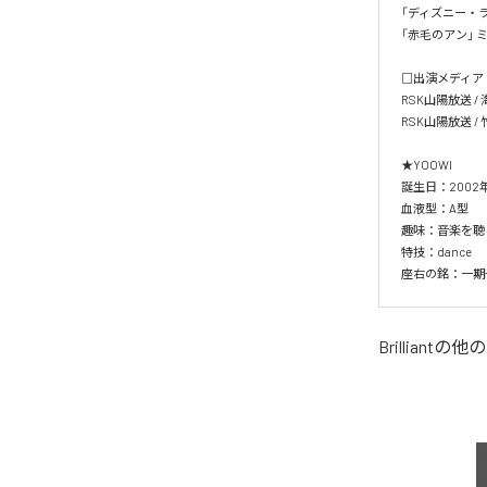
「ディズニー・ラ
「赤毛のアン」 ミ
□出演メディア

RSK山陽放送 
RSK山陽放送 /
★YOOWI

誕生日：2002年1
血液型：A型

趣味：音楽を聴く
特技：dance

座右の銘：一期
Brilliant
の他の