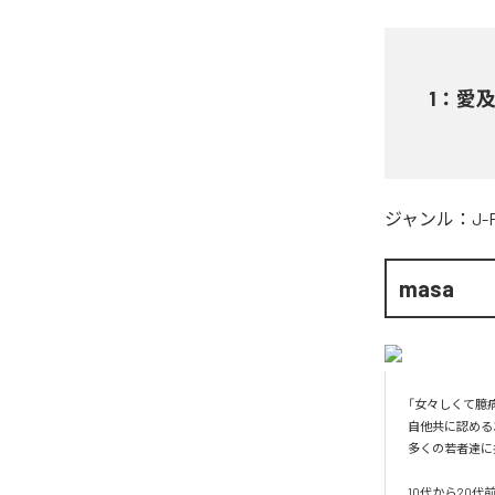
1
：
愛
ジャンル：
J-
masa
「女々しくて臆病
自他共に認める
多くの若者達に
10代から20