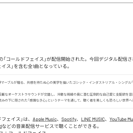
の「コールドフェイス」が配信開始された。今回デジタル配信さ
ェイス」を含む全1曲となっている。
野マーブルが贈る、共感を持たぬ心の美学を描いたゴシック・インダストリアル・シングル「
荘厳なオーケストラサウンドが交錯し、冷徹な視線の奥に潜む圧倒的な自己愛と支配欲を音楽で
笑みの下に隠された「感情なき心」というテーマを通して、聴く者を美しくも恐ろしい世界へ
ドフェイス
」は、
Apple Music
、
Spotify
、
LINE MUSIC
、
YouTube Mu
d
などの音楽配信サービスで聴くことができる。