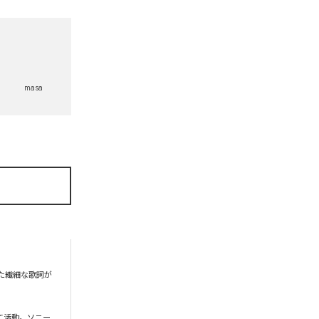
masa
った繊細な歌詞が
て活動。ソニー