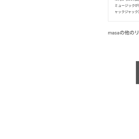
ミュージックが贈
ャックジャック
masa
の他の