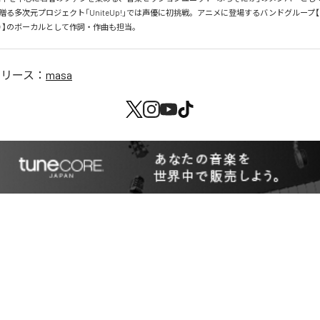
る多次元プロジェクト「UniteUp!」では声優に初挑戦。アニメに登場するバンドグループ【 JA
）】のボーカルとして作詞・作曲も担当。
リリース：
masa