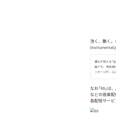
泡く、脆く。の
(Instrume
誰もが抱える「
曲です。 疾走
ッセージが、心
なお「
89
」は、
などの音楽配
各配信サービ