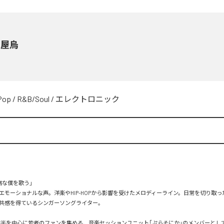
及屋烏
Pop
/
R&B/Soul
/
エレクトロニック
な僕を歌う」

エモーショナルな声。洋楽やHIP-HOPから影響を受けたメロディーライン。日常を切り取
共感を得ているシンガーソングライター。

代前半を中心に若者のファンを集める、音楽セッションユニット｢ぷらそにか」のメンバーとし