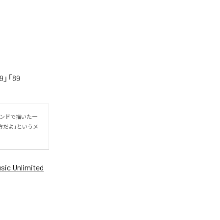
「89
ウンドで描いた一
方だよ」というメ
ic Unlimited