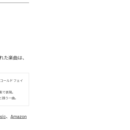
れた楽曲は、
コールド フェイ
表現。

と誘う一曲。
sic
、
Amazon