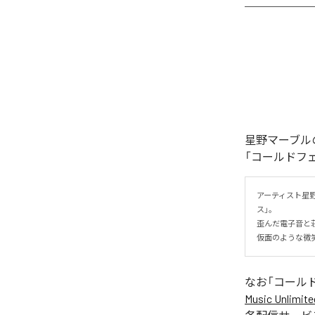
星野マーブル
「コールドフ
アーティスト星
ス」。

歪んだ電子音と
仮面のような微
なお「
コール
Music Unlimite