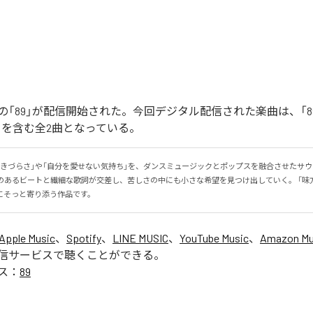
「89」が配信開始された。今回デジタル配信された楽曲は、「89」
ntal)」を含む全2曲となっている。
生きづらさ」や「自分を愛せない気持ち」を、ダンスミュージックとポップスを融合させたサ
感のあるビートと繊細な歌詞が交差し、苦しさの中にも小さな希望を見つけ出していく。 「味
にそっと寄り添う作品です。
Apple Music
、
Spotify
、
LINE MUSIC
、
YouTube Music
、
Amazon Mus
信サービスで聴くことができる。
ス：
89