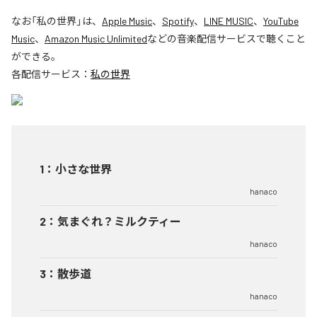
なお「
私の世界
」は、
Apple Music
、
Spotify
、
LINE MUSIC
、
YouTube
Music
、
Amazon Music Unlimited
などの音楽配信サービスで聴くこと
ができる。
各配信サービス：
私の世界
1
：
小さな世界
hanaco
2
：
気まぐれ？ミルクティー
hanaco
3
：
散歩道
hanaco