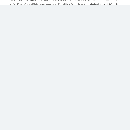
クとポップスを融合させたサウンドで描いた一曲です。 疾走感のあるビート
と繊細な歌詞が交差し、苦しさの中にも小さな希望を見つけ出していく。 「味
方だよ」というメッセージが、心にそっと寄り添う作品です。
なお「
89
」は、
Apple Music
、
Spotify
、
LINE MUSIC
、
YouTube Music
、
Amazon Music Unlimited
などの音楽配信サービスで聴くことができ
る。
各配信サービス：
89
1
：
89
泡く、脆く。
2
：
89 (Instrumental)
泡く、脆く。