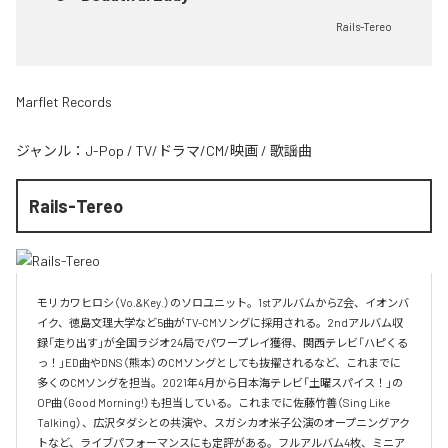
Rails-Tereo
Marflet Records
ジャンル：
J-Pop
/
TV/ドラマ/CM/映画
/
歌謡曲
Rails-Tereo
モリカワヒロシ（Vo.&Key.）のソロユニット。1stアルバムからZ会、イオンバ
イク、徳島文理大学など5曲がTV-CMソングに採用される。2ndアルバム収
録「走り出す」が全国ラジオ24局でパワープレイ獲得、関西テレビ「ハピくる
っ！」ED曲やDNS（熊本）のCMソングとしても抜擢されるなど、これまでに
多くのCMソングを担当。2021年4月から日本海テレビ「土曜スパイス！」の
OP曲（Good Morning!）も担当している。これまでに佐藤竹善（Sing Like 
Talking）、広沢タダシとの共演や、スガシカオ米子公演のオープニングアク
トなど、ライブパフォーマンスにも定評がある。フルアルバム4枚、ミニア