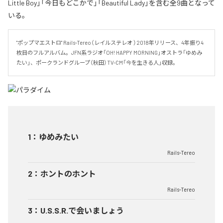
Little Boy」「今日もどこかで」「Beautiful Lady」を含む全9曲となって
いる。
"ポップマエストロ" Rails-Tereo（レイルステレオ ）2018年リリース、4年振り4
枚目のフルアルバム。JFN系ラジオ「OH! HAPPY MORNING」オストラ「ゆめみ
たい」、ポークランドグループ（秋田）TV-CM「今を生きる人」収録。
1
：
ゆめみたい
Rails-Tereo
2
：
ホントのホント
Rails-Tereo
3
：
U.S.S.R.で会いましょう