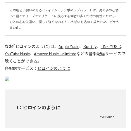
この明るい勢いのあるミディアム・テンポのラブバラードは、男の子の心情
って割とナイーブでデリケートに反応する若者の多くが持つ特性でだから、
ひとの心を気遣い、優しく強くなれるという想いを込めて放たれた、デラう
まい曲。
なお「
ヒロインのように
」は、
Apple Music
、
Spotify
、
LINE MUSIC
、
YouTube Music
、
Amazon Music Unlimited
などの音楽配信サービスで
聴くことができる。
各配信サービス：
ヒロインのように
1
：
ヒロインのように
Love Ballad