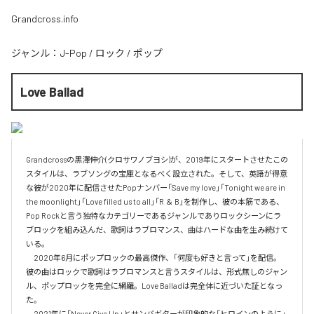
Grandcross.info
ジャンル：
J-Pop
/
ロック
/
ポップ
Love Ballad
Grandcrossの黒澤伸介(クロサワノブヨシ)が、2019年にスタートさせたこの
スタイルは、ラブソングの宝庫となるべく設立された。そして、英語が得意
な彼が2020年に配信させたPopナンバー「Save my love」「Tonight we are in 
the moonlight」「Love filled us to all」「R ＆ B」を制作し、彼の本筋である、
Pop Rockと言う独特なカテゴリーであるジャンルでありロックシーンにラ
ブロックを組み込んだ、歌詞はラブロマンス、曲はハードな曲を生み続けて
いる。

　2020年6月にポップロックの最高傑作、「何度も好きと言って」を配信。
彼の曲はロックで歌詞はラブロマンスと言うスタイルは、形式無しのジャン
ル、ポップロックを完全に網羅。Love Balladは完全体に近づいた証となっ
た。

　2021年に「Never Give Up」とサンバギターが印象的な「ヒロインのように」