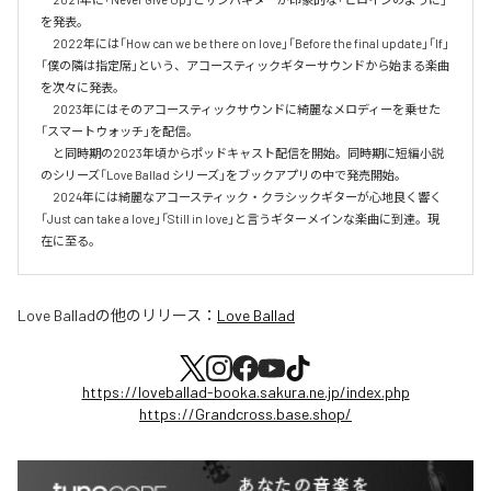
を発表。

　2022年には「How can we be there on love」「Before the final update」「If」
「僕の隣は指定席」という、アコースティックギターサウンドから始まる楽曲
を次々に発表。

　2023年にはそのアコースティックサウンドに綺麗なメロディーを乗せた
「スマートウォッチ」を配信。

　と同時期の2023年頃からポッドキャスト配信を開始。同時期に短編小説
のシリーズ「Love Ballad シリーズ」をブックアプリの中で発売開始。

　2024年には綺麗なアコースティック・クラシックギターが心地良く響く
「Just can take a love」「Still in love」と言うギターメインな楽曲に到達。現
在に至る。
Love Ballad
の他のリリース：
Love Ballad
https://loveballad-booka.sakura.ne.jp/index.php
https://Grandcross.base.shop/