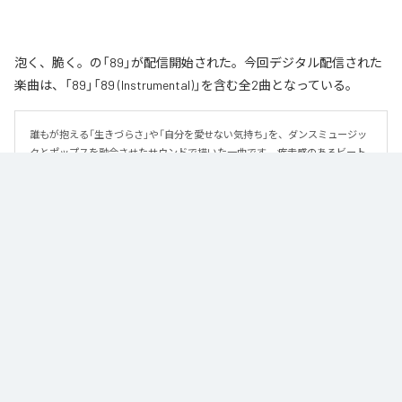
泡く、脆く。の「89」が配信開始された。今回デジタル配信された
楽曲は、「89」「89 (Instrumental)」を含む全2曲となっている。
誰もが抱える「生きづらさ」や「自分を愛せない気持ち」を、ダンスミュージッ
クとポップスを融合させたサウンドで描いた一曲です。 疾走感のあるビート
と繊細な歌詞が交差し、苦しさの中にも小さな希望を見つけ出していく。 「味
方だよ」というメッセージが、心にそっと寄り添う作品です。
なお「
89
」は、
Apple Music
、
Spotify
、
LINE MUSIC
、
YouTube Music
、
Amazon Music Unlimited
などの音楽配信サービスで聴くことができ
る。
各配信サービス：
89