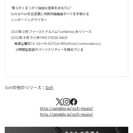
”柔らかくまっすぐ自由な音楽をあなたに”

Soft＆Freeを合言葉に作詞作曲編曲すべてを手掛ける

シンガーソングライター

2021年12月 ファーストアルバム「soft&free」をリリース

2022年４月 ラジオFM87.3 REDS WAVE

　毎週土曜日1３:00～15:00「Sofi のSofficial Commustation」

       ２時間生放送のパーソナリティーを務めている

Sofi
の他のリリース：
Sofi
http://ameblo.jp/sofi-music/
http://ameblo.jp/sofi-music/