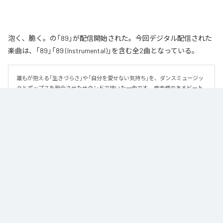
泡く、脆く。の「89」が配信開始された。今回デジタル配信された
楽曲は、「89」「89 (Instrumental)」を含む全2曲となっている。
誰もが抱える「生きづらさ」や「自分を愛せない気持ち」を、ダンスミュージッ
クとポップスを融合させたサウンドで描いた一曲です。 疾走感のあるビート
と繊細な歌詞が交差し、苦しさの中にも小さな希望を見つけ出していく。 「味
方だよ」というメッセージが、心にそっと寄り添う作品です。
なお「
89
」は、
Apple Music
、
Spotify
、
LINE MUSIC
、
YouTube Music
、
Amazon Music Unlimited
などの音楽配信サービスで聴くことができ
る。
各配信サービス：
89