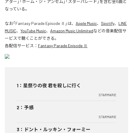
アター」「ホーム・ジ・アンセム」「スターパレード」を含む全6曲と
なっている。
なお「
Fantasy Parade Episode Ⅱ
」は、
Apple Music
、
Spotify
、
LINE
MUSIC
、
YouTube Music
、
Amazon Music Unlimited
などの音楽配信サ
ービスで聴くことができる。
各配信サービス：
Fantasy Parade Episode Ⅱ
1
：
星祭りの夜 君を殺しに行く
STARMARIE
2
：
予感
STARMARIE
3
：
ドント・ルッキン・フォーミー