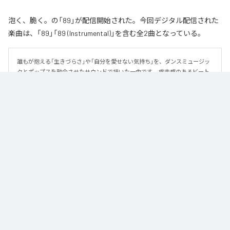
泡く、脆く。の「89」が配信開始された。今回デジタル配信された
楽曲は、「89」「89 (Instrumental)」を含む全2曲となっている。
誰もが抱える「生きづらさ」や「自分を愛せない気持ち」を、ダンスミュージッ
クとポップスを融合させたサウンドで描いた一曲です。 疾走感のあるビート
と繊細な歌詞が交差し、苦しさの中にも小さな希望を見つけ出していく。 「味
方だよ」というメッセージが、心にそっと寄り添う作品です。
なお「
89
」は、
Apple Music
、
Spotify
、
LINE MUSIC
、
YouTube Music
、
Amazon Music Unlimited
などの音楽配信サービスで聴くことができ
る。
各配信サービス：
89