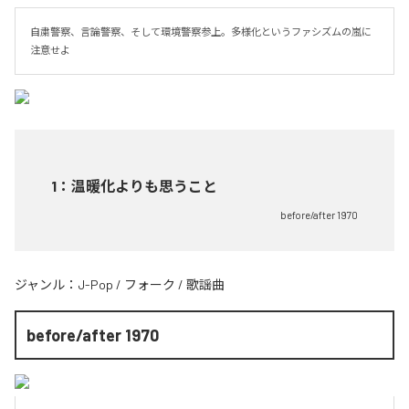
自粛警察、言論警察、そして環境警察参上。多様化というファシズムの嵐に
注意せよ
1
：
温暖化よりも思うこと
before/after 1970
ジャンル：
J-Pop
/
フォーク
/
歌謡曲
before/after 1970