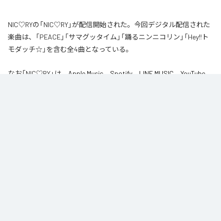
NIC♡RYの「NIC♡RY」が配信開始された。今回デジタル配信された
楽曲は、「PEACE」「サマグッタイム」「踊るニンニコリン」「Hey!!ト
モダッチ☆」を含む全4曲となっている。
なお「
NIC♡RY
」は、
Apple Music
、
Spotify
、
LINE MUSIC
、
YouTube
Music
、
Amazon Music Unlimited
などの音楽配信サービスで聴くこと
ができる。
各配信サービス：
NIC♡RY
1
：
PEACE
NIC♡RY
2
：
サマグッタイム