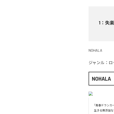
1
：
失
NOHALA
ジャンル：
ロ
NOHALA
「青春ドランカー」
生きる無添加な音