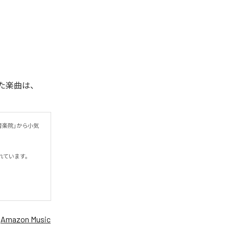
れた楽曲は、
音楽院」から小気
います。

、
Amazon Music