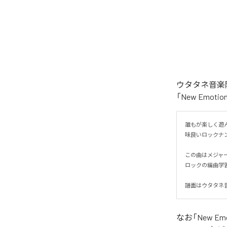
ウタタネ音楽院
「New Emo
誰もが楽しく遊ん
味良いロックナンバ
この曲はメジャ
ロックの編曲学習
譜面はウタタネ音
なお「
New Em