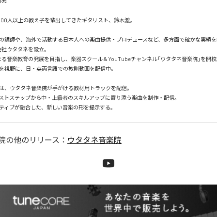
,000人以上の教え子を輩出してきたギタリスト、鈴木渡。

の講師や、海外で活動する日本人への楽曲提供・プロデュースなど、多方面で確かな実績を築
会社ウタタネを設立。

なる音楽教育の発展を目指し、楽器スクール＆YouTubeチャンネル「ウタタネ音楽院」を開校。
を視野に、日・英両言語での教則動画を配信中。

は、ウタタネ音楽院が手がける教材用トラックを配信。

ストステップから中・上級者のスキルアップに寄り添う楽曲を制作・配信。

院
の他のリリース：
ウタタネ音楽院