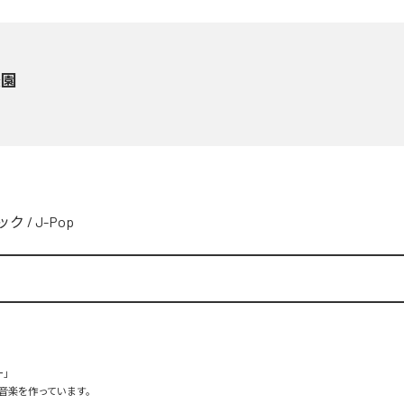
楽園
ック
/
J-Pop


楽を作っています。
