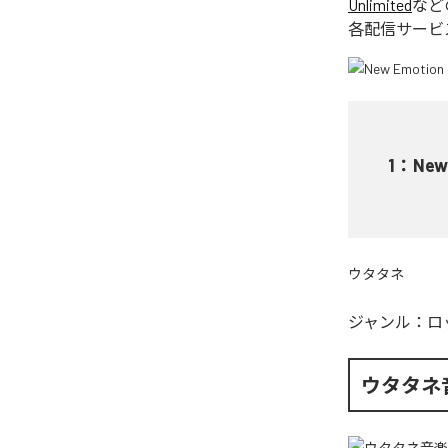
Unlimited
など
各配信サービ
1
：
New
ウタタネ
ジャンル：
ロ
ウタタネ