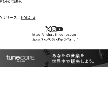
東京を中心に活動中。
のリリース：
NOHALA
https://nohala.jimdofree.com
https://t.co/C6GldKgv3F?amp=1