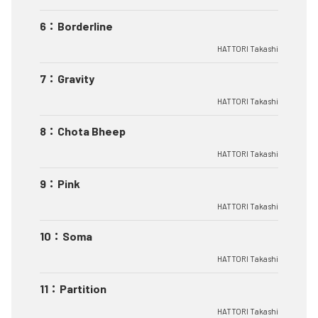
6
：
Borderline
HATTORI Takashi
7
：
Gravity
HATTORI Takashi
8
：
Chota Bheep
HATTORI Takashi
9
：
Pink
HATTORI Takashi
10
：
Soma
HATTORI Takashi
11
：
Partition
HATTORI Takashi