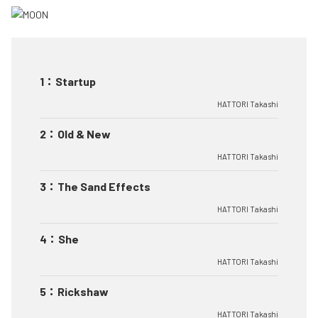
1
：
Startup
HATTORI Takashi
2
：
Old & New
HATTORI Takashi
3
：
The Sand Effects
HATTORI Takashi
4
：
She
HATTORI Takashi
5
：
Rickshaw
HATTORI Takashi