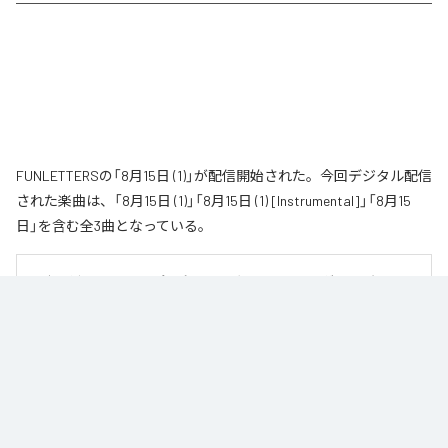
FUNLETTERSの「8月15日 (1)」が配信開始された。今回デジタル配信
された楽曲は、「8月15日 (1)」「8月15日 (1) [Instrumental]」「8月15
日」を含む全3曲となっている。
男女二人組のエレクトロポップユニット〝FUNLETTERS〟が、2021年にリリ
ースした代表曲「8月15日」を新たな解釈で再構築したアンビエント・バージョ
ン「8月15日（1）」をリリース。

猛暑の夜の熱気と、過去への後悔、自己嫌悪、そして拭いきれない感情を描
いた「8月15日」。今作ではFUNLETTERS自身の手によって、より静かで内省
的な世界へと姿を変えた。

ビートやメロディを削ぎ落とし、余白と残響を丁寧に編み上げることで生ま