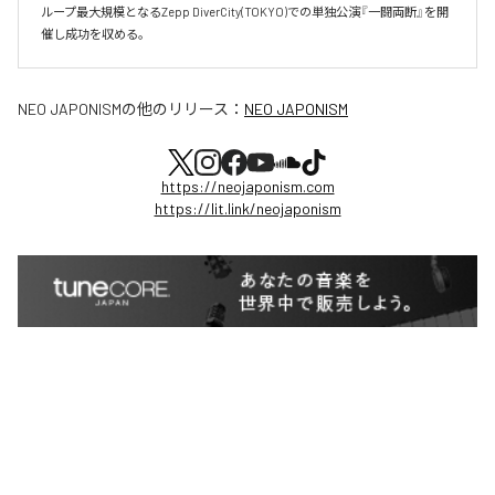
ループ最大規模となるZepp DiverCity(TOKYO)での単独公演『一闘両断』を開
催し成功を収める。
NEO JAPONISM
の他のリリース：
NEO JAPONISM
https://neojaponism.com
https://lit.link/neojaponism