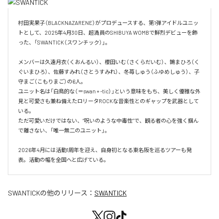
村田実果子（BLACKNAZARENE）がプロデュースする、第1弾アイドルユニッ
トとして、2025年4月30日、超満員のSHIBUYA WOMBで鮮烈デビューを飾
った、「SWANTICK（スワンチック）」。

メンバーは久遠月衣（くおんるい）、櫻田いむ（さくらだいむ）、鵠まひろ（く
ぐいまひろ）、佐藤すみれ（さとうすみれ）、冬苺しゅう（ふゆめしゅう）、子
守まご（こもりまご）の6人。

ユニット名は「白鳥的な（＝swan + -tic）」という意味をもち、美しく優雅な外
見と可愛さも兼ね備えたロリータROCKな音楽性とのギャップを武器として
いる。

ただ可愛いだけではない、“呪いのような中毒性”で、観る者の心を強く掴ん
で離さない、「唯一無二のユニット」。

2026年4月には活動1周年を迎え、自身初となる東名阪を巡るツアーも発
表。活動の幅を全国へと広げている。
SWANTICK
の他のリリース：
SWANTICK