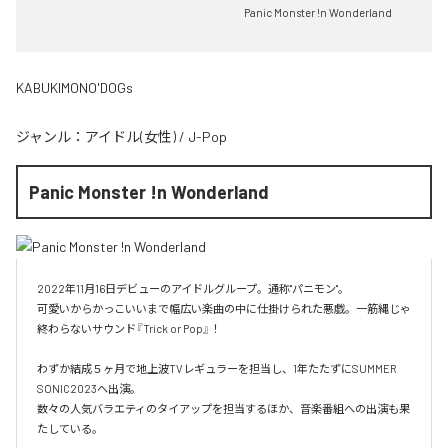
Panic Monster !n Wonderland
KABUKIMONO'DOGs
ジャンル：
アイドル(女性)
/
J-Pop
Panic Monster !n Wonderland
2022年11月16日デビューのアイドルグループ。通称"パニモン"。

可愛いからかっこいいまで幅広い楽曲の中に仕掛けられた悪戯。一筋縄じゃ
終わらないサウンド『Trick or Pop』！

わずか結成５ヶ月で地上波TVレギュラーを担当し、1年たたずにSUMMER 
SONIC2023へ出演。

数々の人気バラエティのタイアップを担当するほか、音楽番組への出演も果
たしている。
