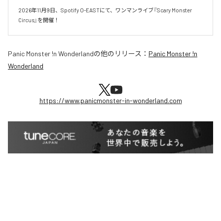
2026年11月9日、Spotify O-EASTにて、ワンマンライブ『Scary Monster 
Circus』を開催！
Panic Monster !n Wonderland
の他のリリース：
Panic Monster !n
Wonderland
https://www.panicmonster-in-wonderland.com