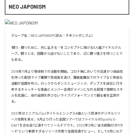
NEO JAPONISM
グループ名：NEO JAPONISM（読み：ネオジャポニズム）

“闘う - 勝つために、共に生きる - ”をコンセプトに掲げる5人組アイドルグル
ープ。闘うとは、困難から逃げないことであり、己に勝つ強さを持つことで
もある。

2019年11月より現体制での活動を開始。コロナ禍においての迅速かつ独自性
を持った配信ライブ展開で急成長を遂げ、鎌倉能舞台でのライブなど奇抜な
活動が話題を呼ぶ。ロックからダンスミュージック、ポップスを自在に行き
来するキャッチーな楽曲とメンバー全員がメインになれる屈強で強靭なスキ
ルを武器に、他の追随を許さないライブパフォーマンスで観る者を圧倒す
る。

2021年はミニアルバム1タイトルとシングル8曲という怒涛のデジタルリリ
ース攻勢を見せ、8月より行った全国ツアーではファイナルのSpotify O-
EASTを含め全7公演すべてソールドアウト。2022年3月に“金太郎飴付きMカ
ード”という斬新すぎるリリース形態で全国流通デビュー。そして8月にはグ