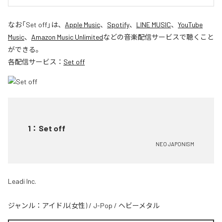
なお「
Set off
」は、
Apple Music
、
Spotify
、
LINE MUSIC
、
YouTube
Music
、
Amazon Music Unlimited
などの音楽配信サービスで聴くこと
ができる。
各配信サービス：
Set off
1
：
Set off
NEO JAPONISM
Leadi Inc.
ジャンル：
アイドル(女性)
/
J-Pop
/
ヘビーメタル