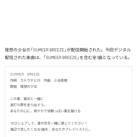
理想の少女の「SUMEER BREEZE」が配信開始された。今回デジタル
配信された楽曲は、「SUMEER BREEZE」を含む全1曲となっている。
SUMMER　BREEZE

作詞　カトウチヒロ　作曲　小池直樹

歌唱　理想の少女

この夏、彼女と一緒に

波打ち際を走り出そう。

あなたの心に、爽やかで甘酸っぱい風を届ける

 ぜひシェアして、夏の恋を一緒に感じてください！

海辺で流したくなる1曲を、あなたのプレイリストに。