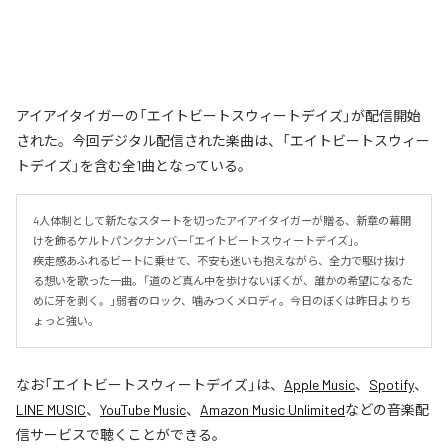
アイアイタイガーの「エイトビートスウィートデイズ」が配信開始
された。今回デジタル配信された楽曲は、「エイトビートスウィー
トデイズ」を含む全1曲となっている。
4人体制として新たなスタートを切ったアイアイタイガーが贈る、新章の幕開
けを飾るケルトパンクナンバー「エイトビートスウィートデイズ」。

疾走感あふれるビートに乗せて、不安も迷いも抱えながら、全力で駆け抜け
る想いを歌った一曲。「道のど真ん中を歩けないぼくが、誰かの希望になるた
めに牙を剥く。」弱者のロック、噛みつくメロディ。今日のぼくは昨日よりち
ょっと強い。
なお「
エイトビートスウィートデイズ
」は、
Apple Music
、
Spotify
、
LINE MUSIC
、
YouTube Music
、
Amazon Music Unlimited
などの音楽配
信サービスで聴くことができる。