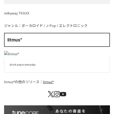
milkyway TRAXX
ジャンル：
ボーカロイド
/
J-Pop
/
エレクトロニック
litmus*
drink pepsi everyday
litmus*
の他のリリース：
litmus*