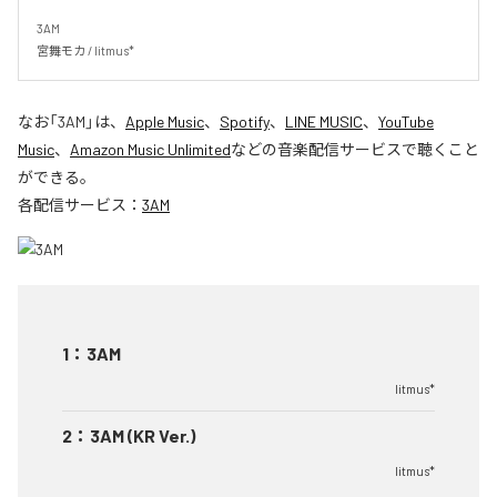
3AM

宮舞モカ / litmus*
なお「
3AM
」は、
Apple Music
、
Spotify
、
LINE MUSIC
、
YouTube
Music
、
Amazon Music Unlimited
などの音楽配信サービスで聴くこと
ができる。
各配信サービス：
3AM
1
：
3AM
litmus*
2
：
3AM (KR Ver.)
litmus*