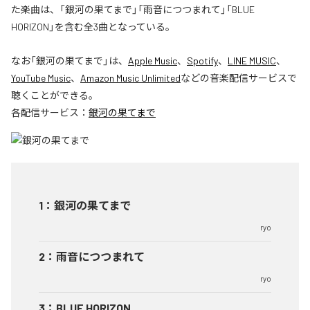
た楽曲は、「銀河の果てまで」「雨音につつまれて」「BLUE
HORIZON」を含む全3曲となっている。
なお「
銀河の果てまで
」は、
Apple Music
、
Spotify
、
LINE MUSIC
、
YouTube Music
、
Amazon Music Unlimited
などの音楽配信サービスで
聴くことができる。
各配信サービス：
銀河の果てまで
1
：
銀河の果てまで
ryo
2
：
雨音につつまれて
ryo
3
：
BLUE HORIZON