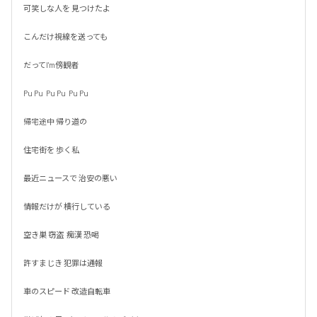
可笑しな人を 見つけたよ

こんだけ視線を送っても

だってI'm傍観者

Pu Pu  Pu Pu  Pu Pu

帰宅途中 帰り道の

住宅街を 歩く私

最近ニュースで 治安の悪い

情報だけが 横行している

空き巣 窃盗  痴漢 恐喝

許すまじき 犯罪は通報

車のスピード 改造自転車
