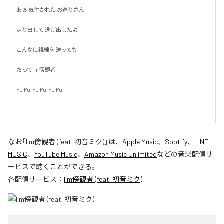
あぁ 気付かれた お巡りさん

走り出して 逃げ出したよ

こんなに視線を 送っても

だってI'm傍観者

Pu Pu  Pu Pu  Pu Pu

---------------------
なお「
I'm傍観者 (feat. 初音ミク)
」は、
Apple Music
、
Spotify
、
LINE
MUSIC
、
YouTube Music
、
Amazon Music Unlimited
などの音楽配信サ
ービスで聴くことができる。
各配信サービス：
I'm傍観者 (feat. 初音ミク)