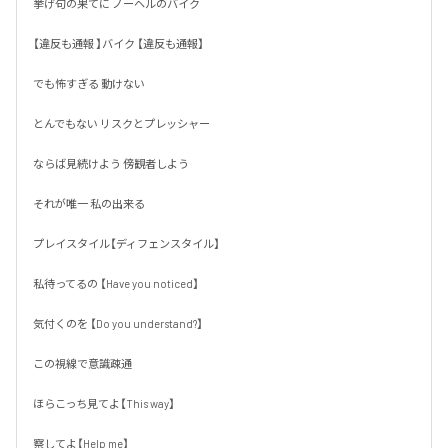
挙げ句の果てに ノーヘルのバイク

【違反も通報 】バイク 【違反も通報】

でも怖すぎる 動けない 

とんでもない リスクとプレッシャー

ならば見続けよう 傍観者しよう

それが唯一 私の出来る 

プレイスタイル【ディフェンスタイル】

私待ってるの 【Have you noticed】

気付くのを 【Do you understand?】

この視線で意識疎通

ほらこっち見てよ【This way】

察してよ【Help me】
