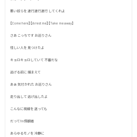
悪い奴らを 連行連行連行 してくれよ

【Come here】【Arrest me】【Take  me away】

さあ こっちです お巡りさん

怪しい人を 見つけたよ

キョロキョロしていて 不審だな

逃げる前に 捕まえて

あぁ 気付かれた お巡りさん

走り出して 逃げ出したよ

こんなに視線を 送っても

だってI'm傍観者

あらゆるモノを 冷静に
