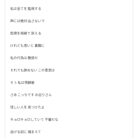
私は全てを 監視する

声には絶対 出さないで

危険を視線で 訴える

けれども思いと 裏腹に

私の行為は 脆弱だ

それでも辞めない この意思は

そぅ 私は傍観者

さあ こっちです お巡りさん

怪しい人を 見つけたよ

キョロキョロしていて 不審だな

逃げる前に 捕まえて
