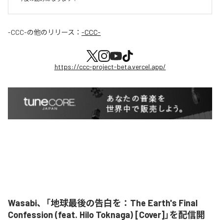
-CCC-
の他のリリース：
-CCC-
https://ccc-project-beta.vercel.app/
Wasabi、「地球最後の告白を：The Earth's Final
Confession (feat. Hilo Toknaga) [Cover]」を配信開