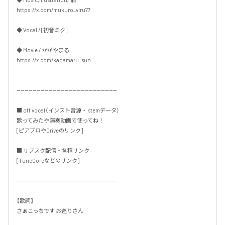
https://x.com/mukuro_viru77

◆ Vocal / [初音ミク]

◆ Movie / かがやまる

https://x.com/kagamaru_sun

--------------------------------------------------

■ off vocal（インスト音源・ stemデータ）

歌ってみたや演奏動画で使ってね！

[ピアプロやDriveのリンク]

■ サブスク配信・各種リンク

[TuneCoreなどのリンク]

--------------------------------------------------

【歌詞】

さぁこっちです お巡りさん
