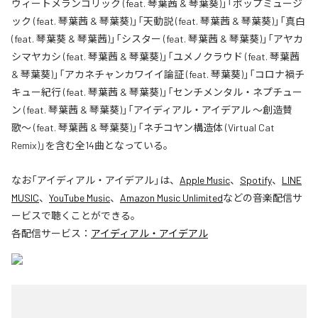
ウィートメランコリック (feat. 琴葉茜 & 琴葉葵)」「ポップミュージ
ック (feat. 琴葉茜 & 琴葉葵)」「天動説 (feat. 琴葉茜 & 琴葉葵)」「真白
(feat. 琴葉葵 & 琴葉茜)」「シスター (feat. 琴葉茜 & 琴葉葵)」「アヤカ
シマヤカシ (feat. 琴葉茜 & 琴葉葵)」「ユメノクラウド (feat. 琴葉茜
& 琴葉葵)」「アカネチャンカワイイ論証 (feat. 琴葉葵)」「コロナ禍チ
キュー紀行 (feat. 琴葉茜 & 琴葉葵)」「センチメンタル・ネプチュー
ン (feat. 琴葉茜 & 琴葉葵)」「アイディアル・アイデアル 〜創造賛
歌〜 (feat. 琴葉茜 & 琴葉葵)」「ネチコヤン構造体 (Virtual Cat
Remix)」を含む全14曲となっている。
なお「
アイディアル・アイデアル
」は、
Apple Music
、
Spotify
、
LINE
MUSIC
、
YouTube Music
、
Amazon Music Unlimited
などの音楽配信サ
ービスで聴くことができる。
各配信サービス：
アイディアル・アイデアル