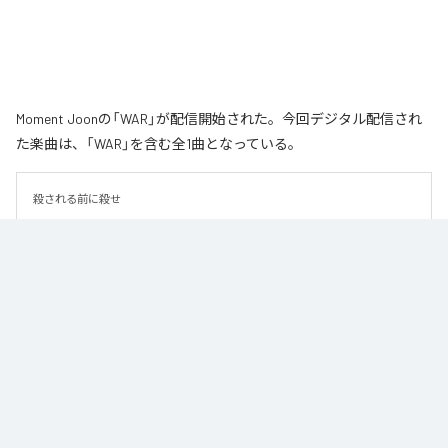
Moment Joonの「WAR」が配信開始された。今回デジタル配信され
た楽曲は、「WAR」を含む全1曲となっている。
殺される前に殺せ
なお「
WAR
」は、
Apple Music
、
Spotify
、
LINE MUSIC
、
YouTube
Music
、
Amazon Music Unlimited
などの音楽配信サービスで聴くこと
ができる。
各配信サービス：
WAR