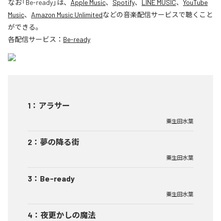
なお「
Be-ready
」は、
Apple Music
、
Spotify
、
LINE MUSIC
、
YouTube
Music
、
Amazon Music Unlimited
などの音楽配信サービスで聴くこと
ができる。
各配信サービス：
Be-ready
1
：
アラサー
粟生田水葉
2
：
夢の降る街
粟生田水葉
3
：
Be-ready
粟生田水葉
4
：
夜更かしの魔法