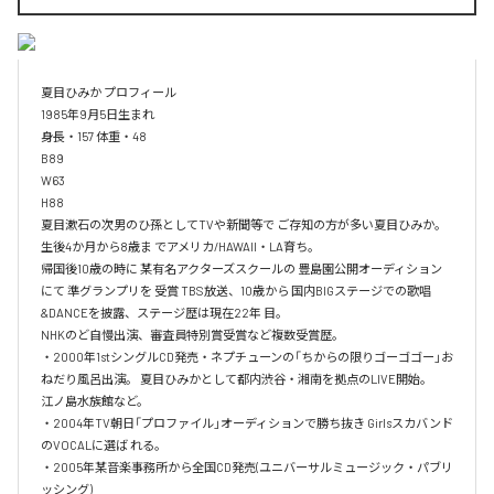
夏目ひみか プロフィール

1985年9月5日生まれ

身長・157 体重・48 

B89

W63

H88

夏目漱石の次男のひ孫としてTVや新聞等で ご存知の方が多い夏目ひみか。
生後4か月から8歳ま でアメリカ/HAWAII・LA育ち。

帰国後10歳の時に 某有名アクターズスクールの 豊島園公開オーディション
にて 準グランプリを 受賞 TBS放送、10歳から 国内BIGステージでの歌唱
&DANCEを披露、ステージ歴は現在22年 目。

NHKのど自慢出演、審査員特別賞受賞など複数受賞歴。

・2000年1stシングルCD発売・ネプチューンの「ちからの限りゴーゴゴー」お
ねだり風呂出演。 夏目ひみかとして都内渋谷・湘南を拠点のLIVE開始。

江ノ島水族館など。

・2004年TV朝日「プロファイル」オーディションで勝ち抜き Girlsスカバンド
のVOCALに選ば れる。

・2005年某音楽事務所から全国CD発売(ユニバーサルミュージック・パブリ
ッシング)
