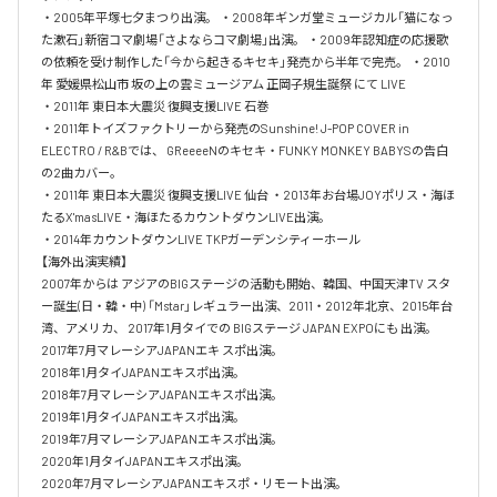
・2005年平塚七夕まつり出演。 ・2008年ギンガ堂ミュージカル「猫になっ
た漱石」新宿コマ劇場「さよならコマ劇場」出演。 ・2009年認知症の応援歌
の依頼を受け制作した「今から起きるキセキ」発売から半年で完売。 ・2010
年 愛媛県松山市 坂の上の雲ミュージアム 正岡子規生誕祭 にて LIVE

・2011年 東日本大震災 復興支援LIVE 石巻

・2011年トイズファクトリーから発売のSunshine! J-POP COVER in 
ELECTRO / R&Bでは、 GReeeeNのキセキ・FUNKY MONKEY BABYSの告白
の2曲カバー。

・2011年 東日本大震災 復興支援LIVE 仙台 ・2013年お台場JOYポリス・海ほ
たるX'masLIVE・海ほたるカウントダウンLIVE出演。

・2014年カウントダウンLIVE TKPガーデンシティーホール

【海外出演実績】

2007年からは アジアのBIGステージの活動も開始、韓国、中国天津TV スタ
ー誕生(日・韓・中) 「Mstar」レギュラー出演、2011・2012年北京、2015年台
湾、アメリカ、 2017年1月タイでの BIGステージ JAPAN EXPOにも 出演。

2017年7月マレーシアJAPANエキ スポ出演。

2018年1月タイJAPANエキスポ出演。

2018年7月マレーシアJAPANエキスポ出演。

2019年1月タイJAPANエキスポ出演。

2019年7月マレーシアJAPANエキスポ出演。

2020年1月タイJAPANエキスポ出演。

2020年7月マレーシアJAPANエキスポ・リモート出演。
