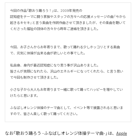
今回の作品「歌おう踊ろう！」は、2009年発売の

認知症をテーマに闘う家族やスタッフの方々への応援メッセージの曲『今から
起きるキセキ』と言う楽曲を作詞作曲させて頂きましたが、その楽曲を聴いて
くださった福祉の団体の方々から昨年ご連絡を頂きました。

今回、お子さんからお年寄りまで、歌って踊れる少しホッコリとする楽曲
で、元気に体操が出来る曲が欲しいとの事でした。

私自身、身内が最近認知症になり思う事が沢山ありました。

皆さんが笑顔になれたら、沢山のエネルギーになってくれたら、と言う思い
で今回も制作させて頂きました。

小さな子から大人もお年寄りまで一緒に歌って踊ってハッピーを増やしてい
けたらと思います。

ふなばしオレンジ体操のテーマ曲として、イベント等で披露されると思いま
すので、皆さん楽しく歌って踊ってください。
なお「
歌おう踊ろう -ふなばしオレンジ体操テーマ曲-
」は、
Apple