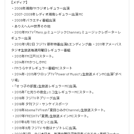
【メディア】 

・2006年湘南FMラジオレギュラー出演

・2007~2009年レディオ湘南レギュラー出演 MC

・2009年バラエティ番組出演

・ありえへん∞世界その他 

・2010年MXTV「Mero.jpミュージックChannel」ミュージックレポーターレ
ギュラー出演 

・2010年1月2日 フジTV 新年特番出演&エンディング曲 ・2011年アメーバス
タジオ生放送毎週月曜日レギュラー番組

・2013年FM江戸川スタート。

・2014年FMかつしかMC

・FMうらやすレギュラー番組MCスタート 

・2014年~2015年ワロップTV「Power of Music!!」生放送メインMC出演「ダベ
リ場」

・「せ つ子の部屋」生放送レギュラーMC出演。

・2015年「七光りの夜会」ニコ生レギュラーMCスタート。

・2016年 フジTVネプリーグ出演

・2016年 夕刊フジ・サンケイスポーツ 

・2016年AbemaTVFresh「夏目ひみかChannel」生放送スタート。

 ・2017年FRESHTV「夏潤」生放送メインMCスタート。

・2017年6月 TBS ビビッと出演。

・2018年9月 フジTV 今夜はナゾトレに出演。

・2020年7月　ラジオ日本　毎週金曜日深夜音楽バラエティ番組コーナー