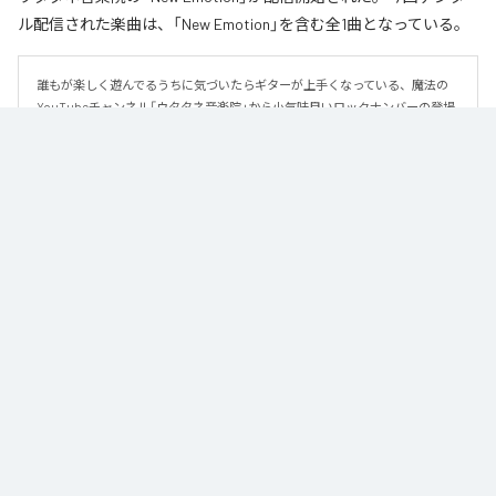
ル配信された楽曲は、「New Emotion」を含む全1曲となっている。
誰もが楽しく遊んでるうちに気づいたらギターが上手くなっている、魔法の
YouTubeチャンネル「ウタタネ音楽院」から小気味良いロックナンバーの登場
です。

この曲はメジャーコード・マイナーコードを覚えた人向けに、メジャーコー
ド・マイナーコードのみで作られています。

ロックの編曲学習用にも使える、シンプルな楽曲となっております。

譜面はウタタネ音楽院YouTubeまたは公式サイトからダウンロードできま
す。
なお「
New Emotion
」は、
Apple Music
、
Spotify
、
LINE MUSIC
、
YouTube Music
、
Amazon Music Unlimited
などの音楽配信サービスで
聴くことができる。
各配信サービス：
New Emotion