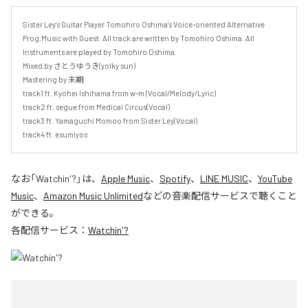
Sister Ley's Guitar Player Tomohiro Oshima's Voice-oriented Alternative 
Prog.Music with Guest. All track are written by Tomohiro Oshima. All 
Instruments are played by Tomohiro Oshima.

Mixed by さとうゆうき(yolky sun)

Mastering by 末期

track1 ft. Kyohei Ishihama from w-m (Vocal/Melody/Lyric)

track2 ft. segue from Medical Circus(Vocal)

track3 ft. Yamaguchi Momoo from Sister Ley(Vocal) 

track4 ft. esumiyos
なお「
Watchin'?
」は、
Apple Music
、
Spotify
、
LINE MUSIC
、
YouTube
Music
、
Amazon Music Unlimited
などの音楽配信サービスで聴くこと
ができる。
各配信サービス：
Watchin'?