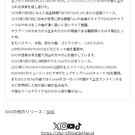
るアメリカのWORLD STAR HIP HOPにてババババレンシアガのPVが取り上げ
られる快挙を成し遂げた。

2019年11月1日になんと自主映画「NEVER GIVE UP」をDVD全国リリース。

2020年2月11日に日本が世界に誇る歌姫「AI」が自身のライブでSHOのヤクブ
ーツはやめろをこの曲が凄く良いと言いライブ披露。

ヤクブーツはやめろから生まれたSHOの新曲である職質顔パスは今現在ヒッ
ト中。

またハスラー、令和、目立ち屋、ゴミライダー、I LIKE SUSHI、
LAMBORGHINI MUSICなどなどヒット曲を量産中。

SHOの音楽は多方面で沢山の方々の心を動かしています。

2020年5月27日に6枚目のアルバムFOCUSをリリース。

2021年にMICHIKO KOSHINO公認のもとリリースしたMICHIKO LONDON 
KOSHINOのミュージックビデオがヒップホップiTunesチャート1位を獲得。

またGOLD BENZの曲ではiTunesのヨーロッパの国々で上位ランクインする
など世界的に人気が高い曲を生み出す。

今後もワールドワイドなSHOから目が離せない。
SHO
の他のリリース：
SHO
https://sho-official.bitfan.id