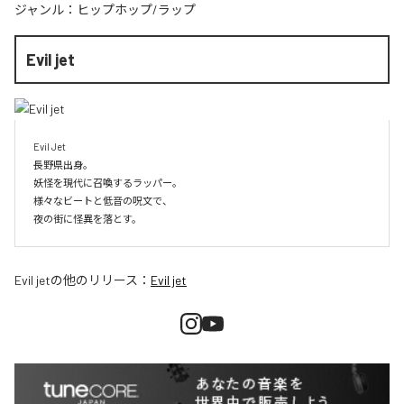
ジャンル：
ヒップホップ/ラップ
Evil jet
Evil Jet

長野県出身。

妖怪を現代に召喚するラッパー。

様々なビートと低音の呪文で、

夜の街に怪異を落とす。
Evil jet
の他のリリース：
Evil jet