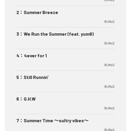
2
：
Summer Breeze
BUNx2
3
：
We Run the Summer (feat. yum8)
BUNx2
4
：
4ever for 1
BUNx2
5
：
Still Runnin'
BUNx2
6
：
G.H.W
BUNx2
7
：
Summer Time 〜sultry vibes〜
BUNx2