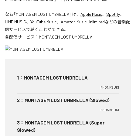
なお「
MONTAGEM LOST UMBRELLA
」は、
Apple Music
、
Spotify
、
LINE MUSIC
、
YouTube Music
、
Amazon Music Unlimited
などの音楽配
信サービスで聴くことができる。
各配信サービス：
MONTAGEM LOST UMBRELLA
1
：
MONTAGEM LOST UMBRELLA
PHONKSUKI
2
：
MONTAGEM LOST UMBRELLA (Slowed)
PHONKSUKI
3
：
MONTAGEM LOST UMBRELLA (Super
Slowed)