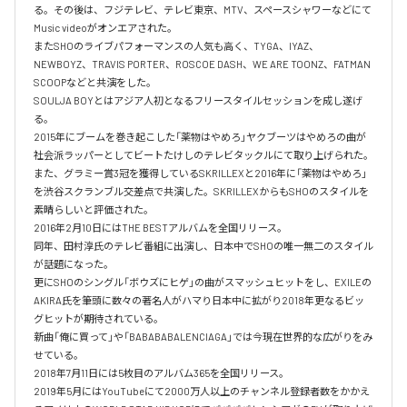
る。その後は、フジテレビ、テレビ東京、MTV、スペースシャワーなどにて
Music videoがオンエアされた。

またSHOのライブパフォーマンスの人気も高く、TYGA、IYAZ、
NEWBOYZ、TRAVIS PORTER、ROSCOE DASH、WE ARE TOONZ、FATMAN 
SCOOPなどと共演をした。

SOULJA BOYとはアジア人初となるフリースタイルセッションを成し遂げ
る。

2015年にブームを巻き起こした「薬物はやめろ」ヤクブーツはやめろの曲が
社会派ラッパーとしてビートたけしのテレビタックルにて取り上げられた。

また、グラミー賞3冠を獲得しているSKRILLEXと2016年に「薬物はやめろ」
を渋谷スクランブル交差点で共演した。SKRILLEXからもSHOのスタイルを
素晴らしいと評価された。

2016年2月10日にはTHE BESTアルバムを全国リリース。

同年、田村淳氏のテレビ番組に出演し、日本中でSHOの唯一無二のスタイル
が話題になった。

更にSHOのシングル「ボウズにヒゲ」の曲がスマッシュヒットをし、EXILEの
AKIRA氏を筆頭に数々の著名人がハマり日本中に拡がり2018年更なるビッ
グヒットが期待されている。

新曲「俺に買って」や「BABABABALENCIAGA」では今現在世界的な広がりをみ
せている。

2018年7月11日には5枚目のアルバム365を全国リリース。

2019年5月にはYouTubeにて2000万人以上のチャンネル登録者数をかかえ