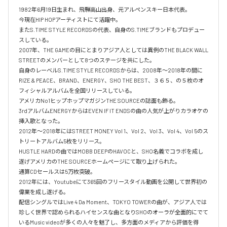
1982年6月19日生まれ、飛騨高山出身、元アルペンスキー日本代表。

今現在HIP HOPアーティストにて活躍中。

またS.TIME STYLE RECORDSの代表、自身のS.TIMEブランドもプロデュー
スしている。

2007年、THE GAMEの目にとまりアジア人としては異例のTHE BLACK WALL 
STREETのメンバーとして8つのステージを共にした。

自身のレーベルS.TIME STYLE RECORDSからは、2008年〜2018年の間に
RIZE & PEACE、BRAND、ENERGY、SHO THE BEST、３６５、の５枚のオ
フィシャルアルバムを全国リリースしている。

アメリカNo1ヒップホップマガジンTHE SOURCEの誌面も飾る。

3rdアルバムENERGYからはEVEN IF IT ENDSの曲の人気が上がりカラオケの
挿入歌となった。

2012年〜2018年にはSTREET MONEY Vol 1、Vol 2、Vol 3、Vol 4、Vol 5のス
トリートアルバム5枚をリリース。

HUSTLE HARDの曲ではMOBB DEEPのHAVOCと、SHO名義でコラボを成し
遂げアメリカのTHE SOURCEホームページにて取り上げられた。

通算CDセールスは5万枚突破。

2012年には、Youtubeにて365回のフリースタイル動画を公開して世界初の
偉業を成し遂げる。

配信シングルではLive 4 Da Moment、TOKYO TOWERの曲が、アジア人では
珍しく世界で認められるハイセンスな曲となりSHOのオーラが全面的にでて
いるMusic videoが多くの人々を魅了し、多方面のメディアから評価を得