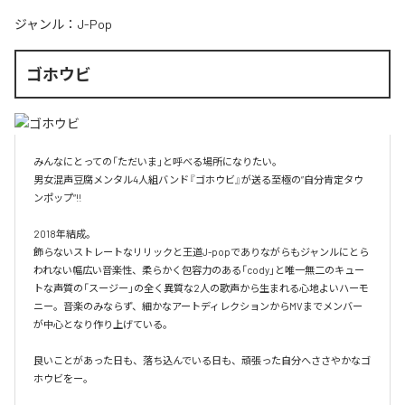
ジャンル：
J-Pop
ゴホウビ
みんなにとっての「ただいま」と呼べる場所になりたい。

男女混声豆腐メンタル4人組バンド『ゴホウビ』が送る至極の”自分肯定タウ
ンポップ“!!

2018年結成。

飾らないストレートなリリックと王道J-popでありながらもジャンルにとら
われない幅広い音楽性、柔らかく包容力のある「cody」と唯一無二のキュー
トな声質の「スージー」の全く異質な2人の歌声から生まれる心地よいハーモ
ニー。音楽のみならず、細かなアートディレクションからMVまでメンバー
が中心となり作り上げている。

良いことがあった日も、落ち込んでいる日も、頑張った自分へささやかなゴ
ホウビをー。