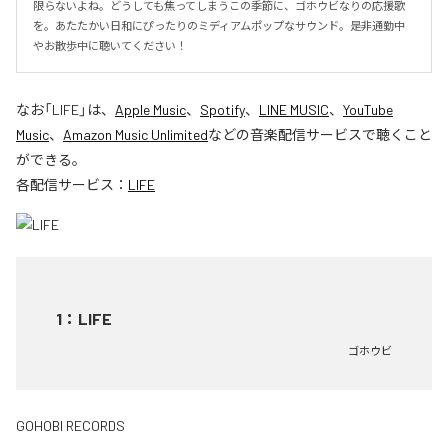
限らないよね。どうしても焦ってしまうこの季節に、ゴホウビなりの応援歌
を。あたたかい日和にぴったりのミディアムポップなサウンド。是非通勤中
やお散歩中に聴いてください！
なお「
LIFE
」は、
Apple Music
、
Spotify
、
LINE MUSIC
、
YouTube
Music
、
Amazon Music Unlimited
などの音楽配信サービスで聴くこと
ができる。
各配信サービス：
LIFE
1
：
LIFE
ゴホウビ
GOHOBI RECORDS