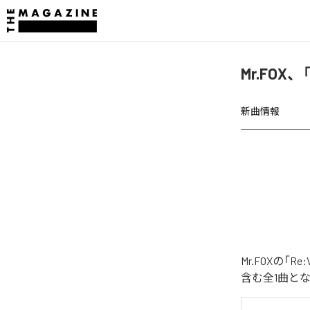
Mr.FOX、
新曲情報
Mr.FOXの「
含む全1曲と