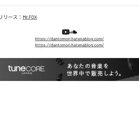
リリース：
Mr.FOX
https://dantomori.hatenablog.com/
https://dantomori.hatenablog.com/