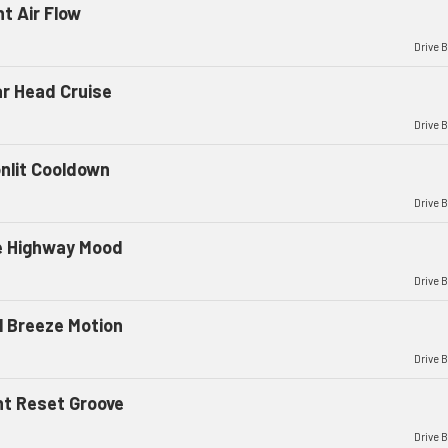
ht Air Flow
Drive 
ar Head Cruise
Drive 
nlit Cooldown
Drive 
e Highway Mood
Drive 
l Breeze Motion
Drive 
ht Reset Groove
Drive 