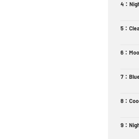
4
：
Nig
5
：
Cle
6
：
Moo
7
：
Blu
8
：
Coo
9
：
Nig