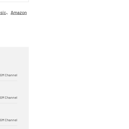
sic
、
Amazon
BGM Channel
BGM Channel
BGM Channel