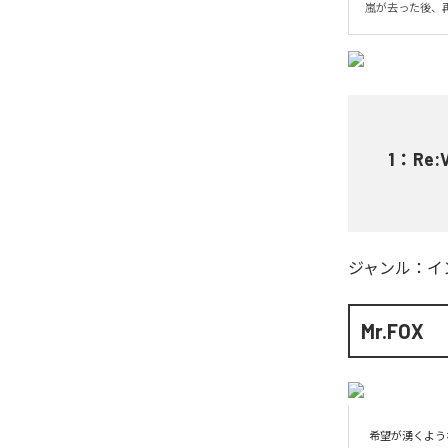
嵐が去った後、
1
：
Re:
ジャンル：
イ
Mr.FOX
希望が湧くよう