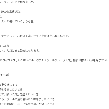
ーヴチルBGMを作りました。

静かな高速道路。



スッと引いていくような音。

でも涼しく、心地よく過ごせていただけたら嬉しいです。

したら

ていただけると励みになります。

夜ドライブ #涼しいBGM #グルーヴチル #クールグルーヴ #気分転換 #夜BGM #頭を冷ます #リ
め】

重く感じる夜

を冷ましたいとき

て、静かに気分を整えたいとき

ら、クールで落ち着いたBGMを流したいとき

ひとり時間に、涼しい空気感の音が欲しいとき