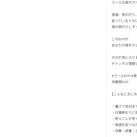
クールな夜のグル
夜道、街の灯り、
走っているうちに、
頭の熱が少しずつ
このBGMが

あなたの夜を少し
BGMが気に入りま
チャンネル登録し
#クールBGM #
作業用BGM

【こんなときにおすす
・暑さで気分まで
・仕事終わりに頭
・考えごとが多く
・夜道を走りなが
・作業・読書・