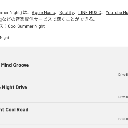
mmer Night
」は、
Apple Music
、
Spotify
、
LINE MUSIC
、
YouTube Mu
d
などの音楽配信サービスで聴くことができる。
ス：
Cool Summer Night
 Mind Groove
Drive 
 Night Drive
Drive 
ent Cool Road
Drive 