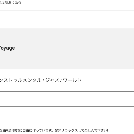
再度航海に出る
Voyage
ンストゥルメンタル
/
ジャズ
/
ワールド
な曲を即興的に自由に作っています。是非リラックスして楽しんで下さい!