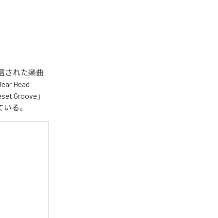
タル配信された楽曲
lear Head
eset Groove」
となっている。