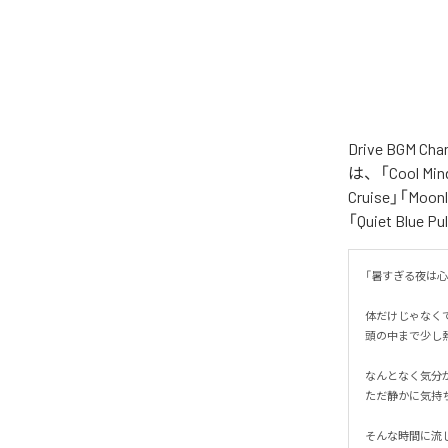
Drive BGM
は、「Cool Mind 
Cruise」「Moonl
「Quiet Blue
「暑すぎる夜は心ま
体だけじゃなくて
頭の中まで少し熱
なんとなく気分が
ただ静かに気持ち
そんな時間に流した